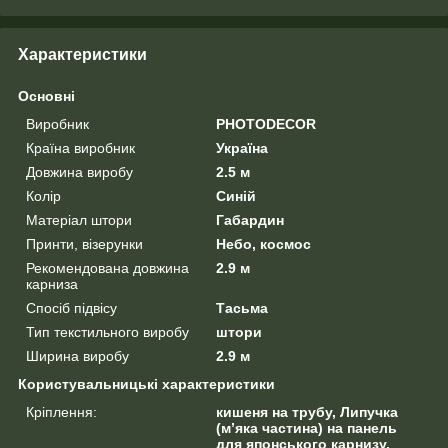
Характеристики
Основні
Виробник
PHOTODECOR
Країна виробник
Україна
Довжина виробу
2.5 м
Колір
Синій
Матеріал штори
Габардин
Принти, візерунки
Небо, космос
Рекомендована довжина
2.9 м
карниза
Спосіб підвісу
Тасьма
Тип текстильного виробу
штори
Ширина виробу
2.9 м
Користувальницькі характеристики
Кріплення:
кишеня на трубу, Липучка
(м’яка частина) на панель
для японського карнизу,