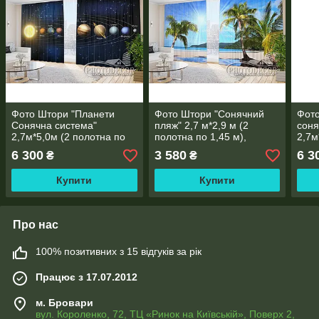
Фото Штори "Планети
Фото Штори "Сонячний
Фото
Сонячна система"
пляж" 2,7 м*2,9 м (2
соня
2,7м*5,0м (2 полотна по
полотна по 1,45 м),
2,7м
2,5м), тасьма
тасьма
2,5м
6 300
3 580
6 3
₴
₴
Купити
Купити
Про нас
100% позитивних з 15 відгуків за рік
Працює з 17.07.2012
м. Бровари
вул. Короленко, 72, ТЦ «Ринок на Київській», Поверх 2,