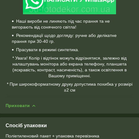
Наші вироби не линяють під час прання та не
вигорають від сонячного світла!
Рекомендації щодо догляду: ручне або делікатне
прання при 30-40 гр.
Прасувати в режимі синтетика.
* Увага! Колір і відтінок можуть відрізнятися, залежно від
налаштувань монітора або екрана телефону, планшета
(яскравість, контраст, насиченість), а також освітлення в
Вашому приміщенні.
* При широкоформатному друку допустима похибка у розмірі
±2 см
Приховати
Спосіб упаковки
Поліетиленовий пакет + упаковка перевізника