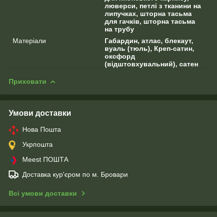
люверси, петлі з тканини на
липучках, шторна тасьма
для гачків, шторна тасьма
на трубу
Матеріали
Габардин, атлас, блекаут,
вуаль (тюль), Креп-сатин,
оксфорд
(відштовхувальний), сатен
Приховати
Умови доставки
Нова Пошта
Укрпошта
Meest ПОШТА
Доставка кур'єром по м. Бровари
Всі умови доставки