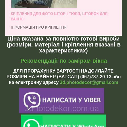
КРІПЛЕННЯ ДЛЯ ФОТО ШТОР і ТЮЛЯ, ШТОРОК ДЛЯ
ВАННОЇ
ІНФОРМАЦІЯ ПРО КРІПЛЕННЯ
Ціна вказана за повністю готові вироби
(розміри, матеріал і кріплення вказані в
характеристиках)
Рекомендації по замірам вікна
ДЛЯ ПРОРАХУНКУ ВАРТОСТІ НАДСИЛАЙТЕ
РОЗМІРИ НА ВАЙБЕР (ВАТСАП) (067)737-20-13 або
на електронну адресу
3d.photodecor@gmail.com