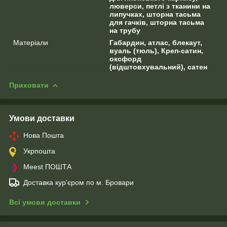
люверси, петлі з тканини на
липучках, шторна тасьма
для гачків, шторна тасьма
на трубу
Матеріали
Габардин, атлас, блекаут,
вуаль (тюль), Креп-сатин,
оксфорд
(відштовхувальний), сатен
Приховати
Умови доставки
Нова Пошта
Укрпошта
Meest ПОШТА
Доставка кур'єром по м. Бровари
Всі умови доставки