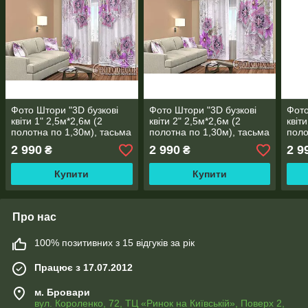
Фото Штори "3D бузкові
Фото Штори "3D бузкові
Фото
квіти 1" 2,5м*2,6м (2
квіти 2" 2,5м*2,6м (2
квіт
полотна по 1,30м), тасьма
полотна по 1,30м), тасьма
поло
2 990
2 990
2 9
₴
₴
Купити
Купити
Про нас
100% позитивних з 15 відгуків за рік
Працює з 17.07.2012
м. Бровари
вул. Короленко, 72, ТЦ «Ринок на Київській», Поверх 2,