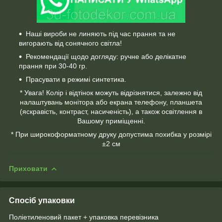
Наші вироби не линяють під час прання та не
вигорають від сонячного світла!
Рекомендації щодо догляду: ручне або делікатне
прання при 30-40 гр.
Прасувати в режимі синтетика.
* Увага! Колір і відтінок можуть відрізнятися, залежно від
налаштувань монітора або екрана телефону, планшета
(яскравість, контраст, насиченість), а також освітлення в
Вашому приміщенні.
* При широкоформатному друку допустима похибка у розмірі
±2 см
Приховати
Спосіб упаковки
Поліетиленовий пакет + упаковка перевізника