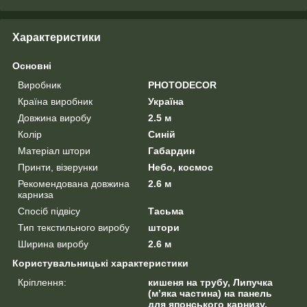
Характеристики
Основні
Виробник
PHOTODECOR
Країна виробник
Україна
Довжина виробу
2.5 м
Колір
Синій
Матеріал штори
Габардин
Принти, візерунки
Небо, космос
Рекомендована довжина
2.6 м
карниза
Спосіб підвісу
Тасьма
Тип текстильного виробу
штори
Ширина виробу
2.6 м
Користувальницькі характеристики
Кріплення:
кишеня на трубу, Липучка
(м’яка частина) на панель
для японського карнизу,