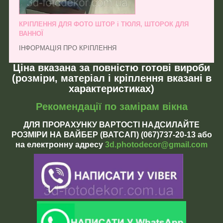
КРІПЛЕННЯ ДЛЯ ФОТО ШТОР і ТЮЛЯ, ШТОРОК ДЛЯ
ВАННОЇ
ІНФОРМАЦІЯ ПРО КРІПЛЕННЯ
Ціна вказана за повністю готові вироби
(розміри, матеріал і кріплення вказані в
характеристиках)
Рекомендації по замірам вікна
ДЛЯ ПРОРАХУНКУ ВАРТОСТІ НАДСИЛАЙТЕ
РОЗМІРИ НА ВАЙБЕР (ВАТСАП) (067)737-20-13 або
на електронну адресу
3d.photodecor@gmail.com