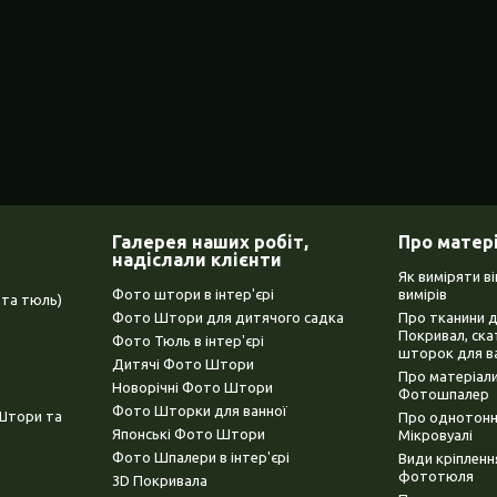
Галерея наших робіт,
Про матер
надіслали клієнти
Як виміряти в
Фото штори в інтер'єрі
вимірів
та тюль)
Фото Штори для дитячого садка
Про тканини 
Покривал, ска
Фото Тюль в інтер'єрі
шторок для в
Дитячі Фото Штори
Про матеріали
Новорічні Фото Штори
Фотошпалер
Фото Шторки для ванної
(Штори та
Про однотонни
Японські Фото Штори
Мікровуалі
Фото Шпалери в інтер'єрі
Види кріплен
фототюля
3D Покривала