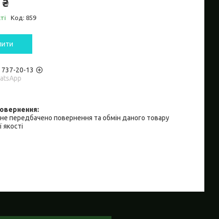
 ₴
ті
Код:
859
пити
) 737-20-13
hatsApp
не передбачено повернення та обмін даного товару
 якості