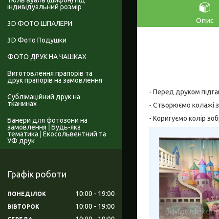
Тюль вуаль (шифон) під
індивідуальний розмір
Опис
3D ФОТО ШПАЛЕРИ
3D Фото Подушки
ФОТО ДРУК НА ЧАШКАХ
Виготовлення прапорів та
друк прапорів на замовлення
- Перед друком підга
Сублімаційний друк на
тканинах
- Створюємо колажі з
- Коригуємо колір зо
Банери для фотозони на
замовлення | Будь-яка
тематика | Екосольвентний та
УФ друк
Графік роботи
10:00
19:00
ПОНЕДІЛОК
10:00
19:00
ВІВТОРОК
10:00
19:00