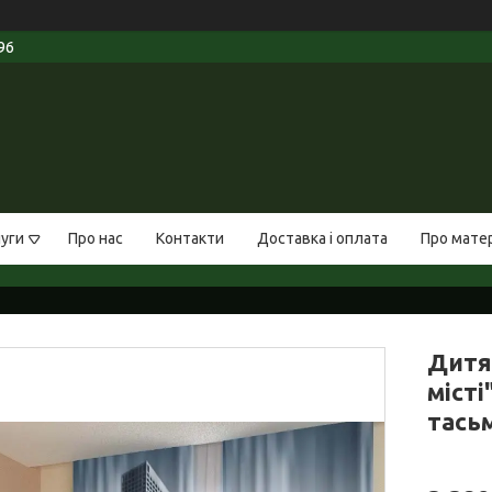
96
луги
Про нас
Контакти
Доставка і оплата
Про мате
Дитя
місті
тась