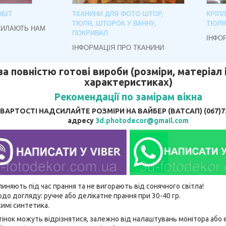
БІТ
ТКАНИНИ ДЛЯ ФОТО ШТОР,
КРІП
ТЮЛЯ, ШТОРОК У ВАННУ,
ТЮЛЯ
СИЛАЮТЬ НАМ
ПОКРИВАЛ
ІНФО
ІНФОРМАЦІЯ ПРО ТКАНИНИ
за повністю готові вироби (розміри, матеріал і
характеристиках)
Рекомендації по замірам вікна
АРТОСТІ НАДСИЛАЙТЕ РОЗМІРИ НА ВАЙБЕР (ВАТСАП) (067)737
адресу
3d.photodecor@gmail.com
линяють під час прання та не вигорають від сонячного світла!
до догляду: ручне або делікатне прання при 30-40 гр.
имі синтетика.
відтінок можуть відрізнятися, залежно від налаштувань монітора аб