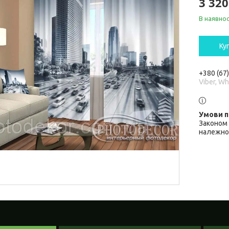
3 320
В наявнос
Ку
+380 (67
Viber, W
Законом 
належної