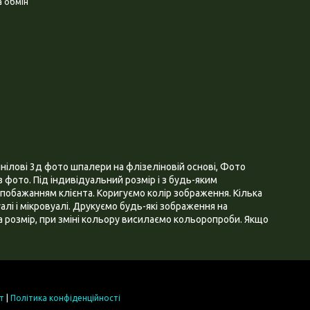
 обмін
нілові 3д фото шпалери на флізеліновій основі, Фото
 фото. Під індивідуальний розмір і з будь-яким
побажанням клієнта. Коригуємо колір зображення. Кілька
алі і мікровуалі. Друкуємо будь-які зображення на
 розмір, при зміні кольору висилаємо кольоропроби. Якщо
т
|
Політика конфіденційності