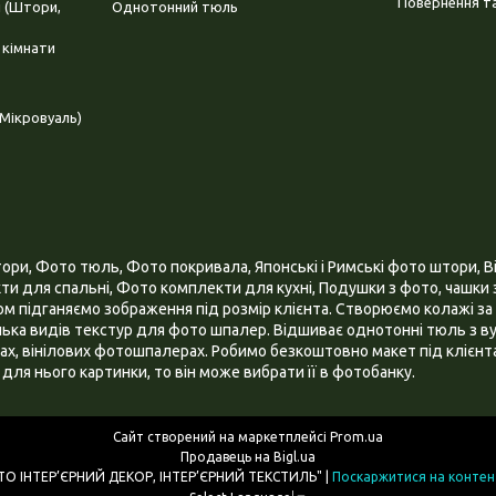
Повернення та
і (Штори,
Однотонний тюль
 кімнати
Мікровуаль)
и, Фото тюль, Фото покривала, Японські і Римські фото штори, Ві
и для спальні, Фото комплекти для кухні, Подушки з фото, чашки з
 підганяємо зображення під розмір клієнта. Створюємо колажі за 
ілька видів текстур для фото шпалер. Відшиває однотонні тюль з ву
х, вінілових фотошпалерах. Робимо безкоштовно макет під клієнта
для нього картинки, то він може вибрати її в фотобанку.
Сайт створений на маркетплейсі
Prom.ua
Продавець на Bigl.ua
ІНТЕРНЕТ МАГАЗИН "3D - ФОТО ІНТЕР’ЄРНИЙ ДЕКОР, ІНТЕР’ЄРНИЙ ТЕКСТИЛЬ" |
Поскаржитися на контен