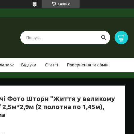
Кошик
ріали
Відгуки
Статті
Повернення та обмін
чі Фото Штори "Життя у великому
" 2,5м*2,9м (2 полотна по 1,45м),
ма