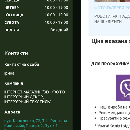
СЕРЕДА
10:00
19:00
ЧЕТВЕР
ФОТО ГАЛЕРЕЯ РО
10:00
19:00
ПʼЯТНИЦЯ
РОБОТИ, ЯКІ НАД
НАШІ КЛІЄНТИ
10:00
19:00
СУБОТА
Вихідний
НЕДІЛЯ
Ціна вказана 
Контакти
ДЛЯ ПРОРАХУНКУ В
Ірина
ІНТЕРНЕТ МАГАЗИН "3D - ФОТО
ІНТЕР’ЄРНИЙ ДЕКОР,
ІНТЕР’ЄРНИЙ ТЕКСТИЛЬ"
Наші вироби не 
Рекомендації що
Прасувати в реж
вул. Короленко, 72, ТЦ «Ринок на
Київській», Поверх 2, Бутік 1,
* Увага! Колір і 