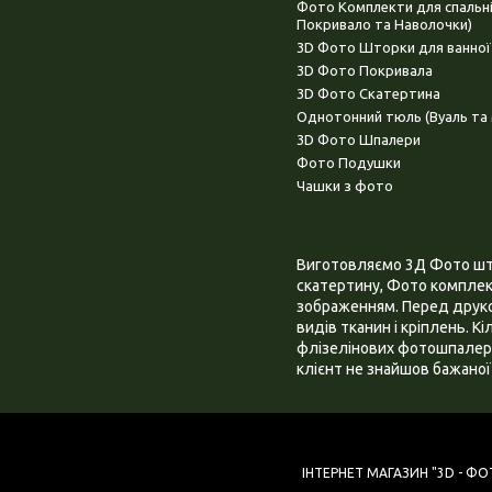
Фото Комплекти для спальн
Покривало та Наволочки)
3D Фото Шторки для ванної
3D Фото Покривала
3D Фото Скатертина
Однотонний тюль (Вуаль та 
3D Фото Шпалери
Фото Подушки
Чашки з фото
Виготовляємо 3Д Фото штор
скатертину, Фото комплект
зображенням. Перед друком
видів тканин і кріплень. К
флізелінових фотошпалера
клієнт не знайшов бажаної 