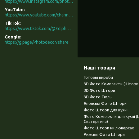
https://www.instagram.com/photodecor.com.ua/
YouTube
https://www.youtube.com/channel/UCXCUerfqRY1Pw7-IptdbqyA/videos
TikTok
https://www.tiktok.com/@3d.photodecor?is_from_webapp=1&sender_device=pc
Google
https://g.page/Photodecor?share
Наші товари
Готовы вироби
3D Фото Комплекти (Штори 
3D Фото Штори
3D Фото Тюль
Японські Фото Штори
Фото Штори для кухні
Фото Комплекти для кухні 
Скатертина)
Фото Штори ни люверсах
Римські Фото Штори