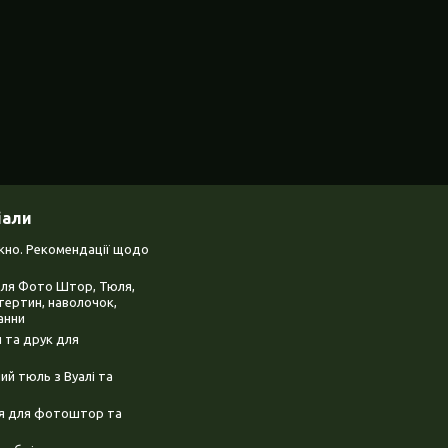
іали
ікно. Рекомендації щодо
для Фото Штор, Тюля,
тертин, наволочок,
анни
 та друк для
й тюль з Вуалі та
ня для фотоштор та