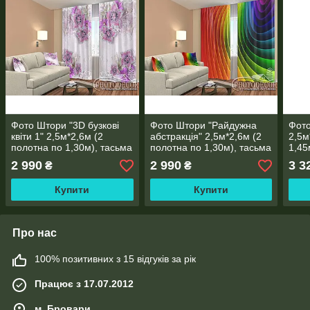
Фото Штори "3D бузкові
Фото Штори "Райдужна
Фото
квіти 1" 2,5м*2,6м (2
абстракція" 2,5м*2,6м (2
2,5м
полотна по 1,30м), тасьма
полотна по 1,30м), тасьма
1,45
2 990
2 990
3 3
₴
₴
Купити
Купити
Про нас
100% позитивних з 15 відгуків за рік
Працює з 17.07.2012
м. Бровари