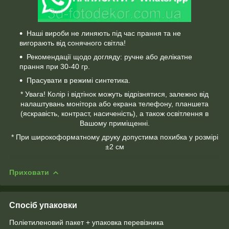
Наші вироби не линяють під час прання та не
вигорають від сонячного світла!
Рекомендації щодо догляду: ручне або делікатне
прання при 30-40 гр.
Прасувати в режимі синтетика.
* Увага! Колір і відтінок можуть відрізнятися, залежно від
налаштувань монітора або екрана телефону, планшета
(яскравість, контраст, насиченість), а також освітлення в
Вашому приміщенні.
* При широкоформатному друку допустима похибка у розмірі
±2 см
Приховати
Спосіб упаковки
Поліетиленовий пакет + упаковка перевізника