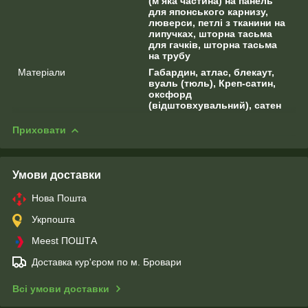
(м’яка частина) на панель
для японського карнизу,
люверси, петлі з тканини на
липучках, шторна тасьма
для гачків, шторна тасьма
на трубу
Матеріали
Габардин, атлас, блекаут,
вуаль (тюль), Креп-сатин,
оксфорд
(відштовхувальний), сатен
Приховати
Умови доставки
Нова Пошта
Укрпошта
Meest ПОШТА
Доставка кур'єром по м. Бровари
Всі умови доставки