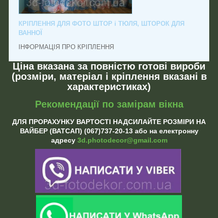
КРІПЛЕННЯ ДЛЯ ФОТО ШТОР і ТЮЛЯ, ШТОРОК ДЛЯ
ВАННОЇ
ІНФОРМАЦІЯ ПРО КРІПЛЕННЯ
Ціна вказана за повністю готові вироби
(розміри, матеріал і кріплення вказані в
характеристиках)
Рекомендації по замірам вікна
ДЛЯ ПРОРАХУНКУ ВАРТОСТІ НАДСИЛАЙТЕ РОЗМІРИ НА
ВАЙБЕР (ВАТСАП) (067)737-20-13 або на електронну
адресу
3d.photodecor@gmail.com