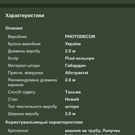
Характеристики
Основні
Виробник
PHOTODECOR
Країна виробник
Україна
Довжина виробу
2.5 м
Колір
Різні кольори
Матеріал штори
Габардин
Принти, візерунки
Абстрактні
Рекомендована довжина
2.6 м
карниза
Спосіб підвісу
Тасьма
Стан
Новий
Тип текстильного виробу
штори
Ширина виробу
2.6 м
Користувальницькі характеристики
Кріплення:
кишеня на трубу, Липучка