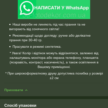
Наші вироби не линяють під час прання та не
вигорають від сонячного світла!
Рекомендації щодо догляду: ручне або делікатне
прання при 30-40 гр.
Прасувати в режимі синтетика.
* Увага! Колір і відтінок можуть відрізнятися, залежно від
налаштувань монітора або екрана телефону, планшета
(яскравість, контраст, насиченість), а також освітлення в
Вашому приміщенні.
* При широкоформатному друку допустима похибка у розмірі
±2 см
Приховати
Спосіб упаковки