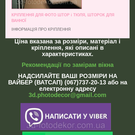
КРІПЛЕННЯ ДЛЯ ФОТО ШТОР і ТЮЛЯ, ШТОРОК ДЛЯ
ВАННОЇ
ІНФОРМАЦІЯ ПРО КРІПЛЕННЯ
Ціна вказана за розміри, матеріал і
кріплення, які описані в
характеристиках.
Рекомендації по замірам вікна
НАДСИЛАЙТЕ ВАШІ РОЗМІРИ НА
ВАЙБЕР (ВАТСАП) (067)737-20-13 або на
електронну адресу
3d.photodecor@gmail.com