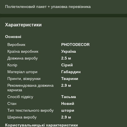
Поліетиленовий пакет + упаковка перевізника
Характеристики
Основні
Виробник
PHOTODECOR
Країна виробник
Україна
Довжина виробу
2.5 м
Колір
Сірий
Матеріал штори
Габардин
Принти, візерунки
Тварини
Рекомендована довжина
2.9 м
карниза
Спосіб підвісу
Тасьма
Стан
Новий
Тип текстильного виробу
штори
Ширина виробу
2.9 м
Користувальницькі характеристики