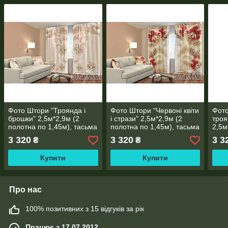
Фото Штори "Троянда і
Фото Штори "Червоні квіти
Фото
брошки" 2,5м*2,9м (2
і стрази" 2,5м*2,9м (2
троя
полотна по 1,45м), тасьма
полотна по 1,45м), тасьма
2,5м
1,45
3 320
3 320
3 3
₴
₴
Купити
Купити
Про нас
100% позитивних з 15 відгуків за рік
Працює з 17.07.2012