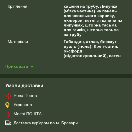
Кріплення:
кишеня на трубу, Липучка
(м’яка частина) на панель
для японського карнизу,
люверси, петлі з тканини на
липучках, шторна тасьма
для гачків, шторна тасьма
на трубу
Матеріали
Габардин, атлас, блекаут,
вуаль (тюль), Креп-сатин,
оксфорд
(відштовхувальний), сатен
Приховати
Умови доставки
Нова Пошта
Укрпошта
Meest ПОШТА
Доставка кур'єром по м. Бровари