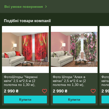
Всі умови повернення
Подібні товари компанії
ФотоШторы "Червоні
Фото Штори "Алея в
Фото
квіти" 2,5 м*2,6 м (2
квітах" 2,5 м*2,6 м (2
квіт
полотна по 1,30 м),
полотна по 1,30 м),
поло
тасьма
тасьма
тась
2 990
2 990
2 9
₴
₴
Купити
Купити