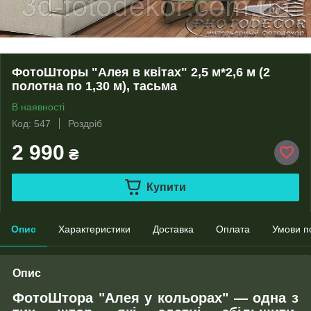
ФотоШторы "Алея в квітах" 2,5 м*2,6 м (2
полотна по 1,30 м), тасьма
В наявності
Код: 547
Роздріб
2 990
₴
Купити
Опис
Характеристики
Доставка
Оплата
Умови п
Опис
ФотоШтора "Алея у кольорах" ― одна з