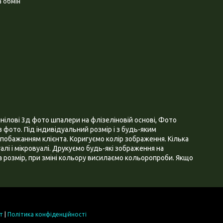
 обмін
нілові 3д фото шпалери на флізеліновій основі, Фото
 фото. Під індивідуальний розмір і з будь-яким
побажанням клієнта. Коригуємо колір зображення. Кілька
алі і мікровуалі. Друкуємо будь-які зображення на
 розмір, при зміні кольору висилаємо кольоропроби. Якщо
т
|
Політика конфіденційності