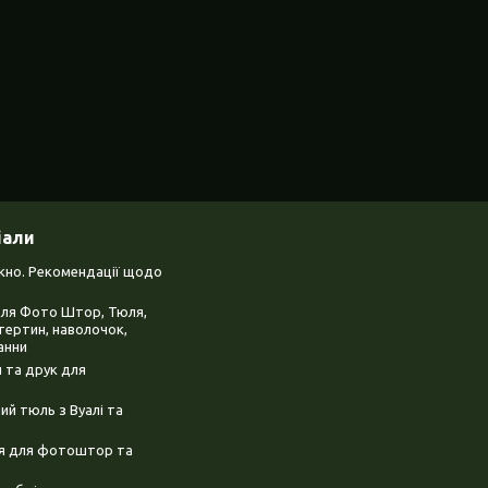
іали
ікно. Рекомендації щодо
для Фото Штор, Тюля,
тертин, наволочок,
анни
 та друк для
й тюль з Вуалі та
ня для фотоштор та