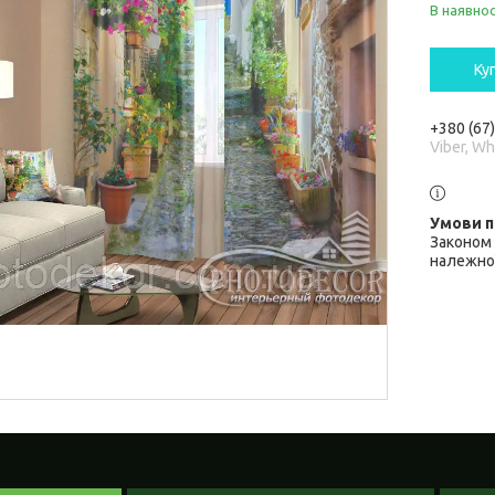
В наявнос
Ку
+380 (67
Viber, W
Законом 
належної