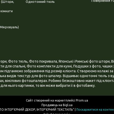
Повернення та
і (Штори,
Однотонний тюль
 кімнати
Мікровуаль)
и, Фото тюль, Фото покривала, Японські і Римські фото штори, Ві
и для спальні, Фото комплекти для кухні, Подушки з фото, чашки з
 підганяємо зображення під розмір клієнта. Створюємо колажі за 
ілька видів текстур для фото шпалер. Відшиває однотонні тюль з ву
х, вінілових фотошпалерах. Робимо безкоштовно макет під клієнта
для нього картинки, то він може вибрати її в фотобанку.
Сайт створений на маркетплейсі
Prom.ua
Продавець на Bigl.ua
ІНТЕРНЕТ МАГАЗИН "3D - ФОТО ІНТЕР’ЄРНИЙ ДЕКОР, ІНТЕР’ЄРНИЙ ТЕКСТИЛЬ" |
Поскаржитися на контен