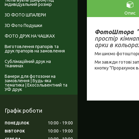
Тюль вуаль (шифон) під
індивідуальний розмір
Опис
3D ФОТО ШПАЛЕРИ
3D Фото Подушки
ФотоШтора "В
ФОТО ДРУК НА ЧАШКАХ
простір кімна
арки в кольора
Виготовлення прапорів та
друк прапорів на замовлення
Ми шиємо фотошторы і
Сублімаційний друк на
Ми завжди готові за
тканинах
кнопку "Прорахунок в
Банери для фотозони на
замовлення | Будь-яка
тематика | Екосольвентний та
УФ друк
Графік роботи
10:00
19:00
ПОНЕДІЛОК
10:00
19:00
ВІВТОРОК
10:00
19:00