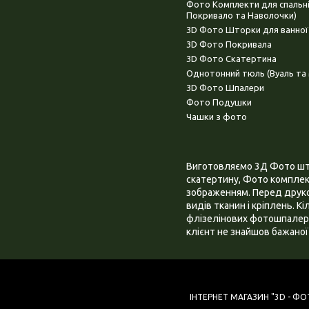
Фото Комплекти для спальн
Покривало та Наволочки)
3D Фото Шторки для ванної
3D Фото Покривала
3D Фото Скатертина
Однотонний тюль (Вуаль та 
3D Фото Шпалери
Фото Подушки
Чашки з фото
Виготовляємо 3Д Фото штор
скатертину, Фото комплект
зображенням. Перед друком
видів тканин і кріплень. К
флізелінових фотошпалера
клієнт не знайшов бажаної 