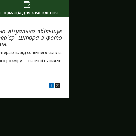
нформація для замовлення
на візуально збільшує
тер'єр. Штора з фото
ин.
игорають від сонячного світла.
ого розміру ― натисніть нижче