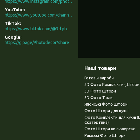
https://www.instagram.com/photodecor.com.ua/
YouTube
https://www.youtube.com/channel/UCXCUerfqRY1Pw7-IptdbqyA/videos
TikTok
https://www.tiktok.com/@3d.photodecor?is_from_webapp=1&sender_device=pc
Google
https://g.page/Photodecor?share
Наші товари
Готовы вироби
3D Фото Комплекти (Штори 
3D Фото Штори
3D Фото Тюль
Японські Фото Штори
Фото Штори для кухні
Фото Комплекти для кухні 
Скатертина)
Фото Штори ни люверсах
Римські Фото Штори