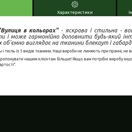
Характеристики
І
улиця в кольорах"
- яскрава і стильна - во
ти і може гармонійно доповнити будь-який ін
х об'ємно виглядає на тканини блекаут і габард
 тюль із 5 видів тканини. Наші вироби не линяють при пранні, не в
пропонувати нашим клієнтам більше! Якщо вам потрібні виробу інш
артості".