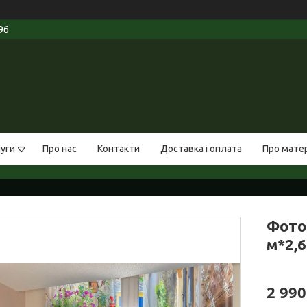
96
луги
Про нас
Контакти
Доставка і оплата
Про мате
Фото
м*2,6
2 990