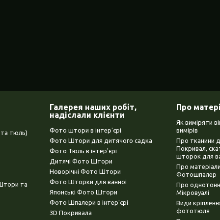
Галерея наших робіт,
Про матер
надіслали клієнти
Як виміряти в
Фото штори в інтер'єрі
вимірів
та тюль)
Фото Штори для дитячого садка
Про тканини 
Покривал, ска
Фото Тюль в інтер'єрі
шторок для в
Дитячі Фото Штори
Про матеріали
Новорічні Фото Штори
Фотошпалер
Фото Шторки для ванної
(Штори та
Про однотонни
Японські Фото Штори
Мікровуалі
Фото Шпалери в інтер'єрі
Види кріплен
фототюля
3D Покривала