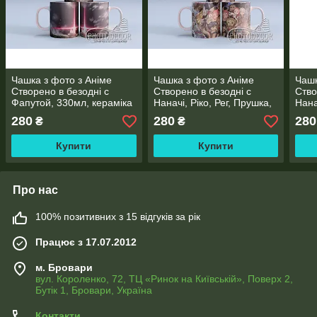
Чашка з фото з Аніме
Чашка з фото з Аніме
Чашк
Створено в безодні с
Створено в безодні с
Ство
Фапутой, 330мл, кераміка
Наначі, Ріко, Рег, Прушка,
Нана
Мейня, Бондрюд та інші
Мару
280
280
280
₴
₴
330мл, кераміка
кера
Купити
Купити
Про нас
100% позитивних з 15 відгуків за рік
Працює з 17.07.2012
м. Бровари
вул. Короленко, 72, ТЦ «Ринок на Київській», Поверх 2,
Бутік 1, Бровари, Україна
Контакти