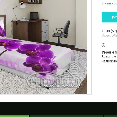
В наявнос
Ку
+380 (67
Viber, W
Законом 
належної