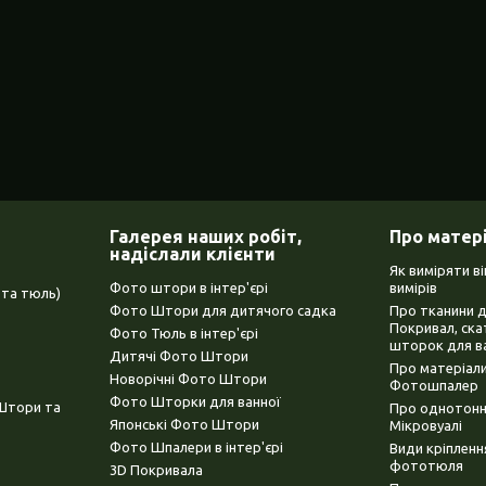
Галерея наших робіт,
Про матер
надіслали клієнти
Як виміряти в
Фото штори в інтер'єрі
вимірів
та тюль)
Фото Штори для дитячого садка
Про тканини 
Покривал, ска
Фото Тюль в інтер'єрі
шторок для в
Дитячі Фото Штори
Про матеріали
Новорічні Фото Штори
Фотошпалер
Фото Шторки для ванної
(Штори та
Про однотонни
Японські Фото Штори
Мікровуалі
Фото Шпалери в інтер'єрі
Види кріплен
фототюля
3D Покривала