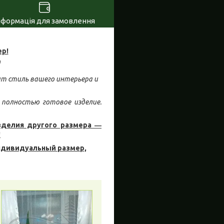
нформація для замовлення
р!
"
ит стиль вашего интерьера и
 полностью готовое изделие.
зделия другого размера ―
!
ндивидуальный размер,