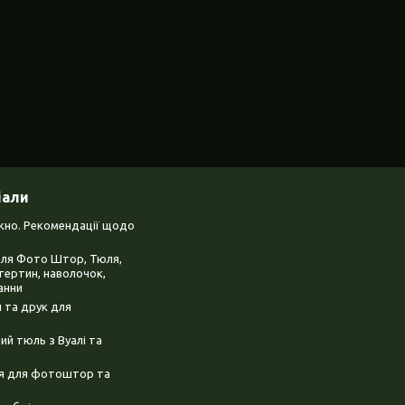
іали
ікно. Рекомендації щодо
для Фото Штор, Тюля,
тертин, наволочок,
анни
 та друк для
й тюль з Вуалі та
ня для фотоштор та