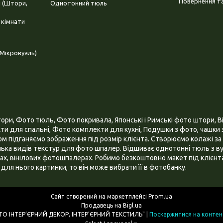
Повернення та
і (Штори,
Однотонний тюль
 кімнати
Мікровуаль)
и, Фото тюль, Фото покривала, Японські і Римські фото штори, Ві
и для спальні, Фото комплекти для кухні, Подушки з фото, чашки з
 підганяємо зображення під розмір клієнта. Створюємо колажі за 
ілька видів текстур для фото шпалер. Відшиває однотонні тюль з ву
х, вінілових фотошпалерах. Робимо безкоштовно макет під клієнта
для нього картинки, то він може вибрати її в фотобанку.
Сайт створений на маркетплейсі
Prom.ua
Продавець на Bigl.ua
ІНТЕРНЕТ МАГАЗИН "3D - ФОТО ІНТЕР’ЄРНИЙ ДЕКОР, ІНТЕР’ЄРНИЙ ТЕКСТИЛЬ" |
Поскаржитися на контен