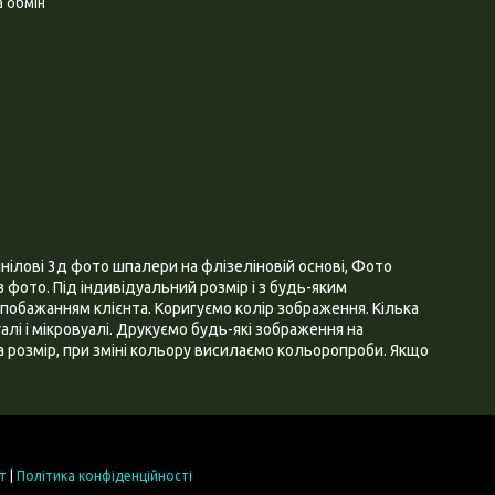
 обмін
нілові 3д фото шпалери на флізеліновій основі, Фото
 фото. Під індивідуальний розмір і з будь-яким
побажанням клієнта. Коригуємо колір зображення. Кілька
алі і мікровуалі. Друкуємо будь-які зображення на
 розмір, при зміні кольору висилаємо кольоропроби. Якщо
т
|
Політика конфіденційності