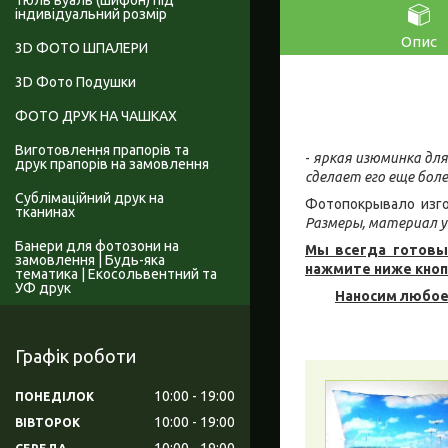
Тюль вуаль (шифон) під
індивідуальний розмір
Опис
3D ФОТО ШПАЛЕРИ
3D Фото Подушки
ФОТО ДРУК НА ЧАШКАХ
Виготовлення прапорів та
-
яркая изюминка для
друк прапорів на замовлення
сделает его еще бол
Сублімаційний друк на
Фотопокрывало изго
тканинах
Размеры, материал у
Банери для фотозони на
Мы всегда готовы
замовлення | Будь-яка
нажмите ниже кноп
тематика | Екосольвентний та
УФ друк
Наносим любое
Графік роботи
10:00
19:00
ПОНЕДІЛОК
10:00
19:00
ВІВТОРОК
10:00
19:00