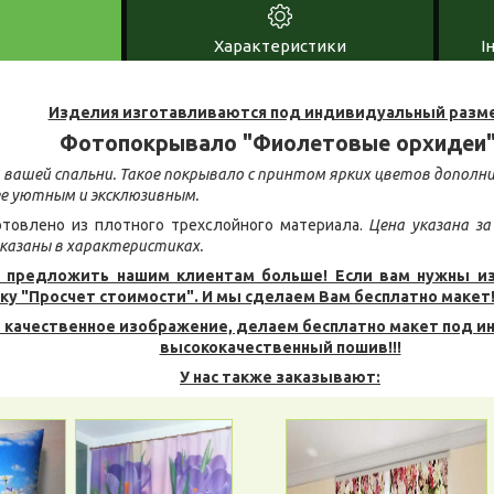
Характеристики
І
Изделия изготавливаются под индивидуальный разме
Фотопокрывало "Фиолетовые орхидеи
 вашей спальни. Такое покрывало с принтом ярких цветов дополн
ее уютным и эксклюзивным.
товлено из плотного трехслойного материала.
Цена указана за
казаны в характеристиках.
 предложить нашим клиентам больше! Если вам нужны и
ку "Просчет стоимости". И мы сделаем Вам бесплатно макет
 качественное изображение, делаем бесплатно макет под и
высококачественный пошив!!!
У нас также заказывают: