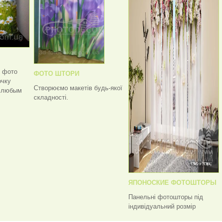
ь фото
ФОТО ШТОРИ
очку
Створюємо макетів будь-якої
с любым
складності.
ЯПОНОСКИЕ ФОТОШТОРЫ
Панельні фотошторы під
індивідуальний розмір