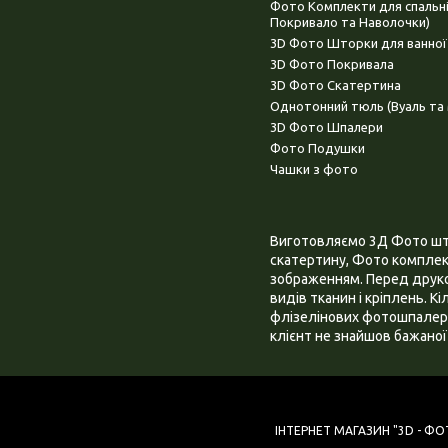
Фото Комплекти для спальн
Покривало та Наволочки)
3D Фото Шторки для ванної
3D Фото Покривала
3D Фото Скатертина
Однотонний тюль (Вуаль та 
3D Фото Шпалери
Фото Подушки
Чашки з фото
Виготовляємо 3Д Фото штор
скатертину, Фото комплект
зображенням. Перед друком
видів тканин і кріплень. К
флізелінових фотошпалера
клієнт не знайшов бажаної 