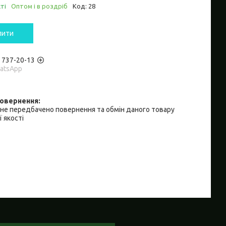
ті
Оптом і в роздріб
Код:
28
пити
) 737-20-13
hatsApp
не передбачено повернення та обмін даного товару
 якості