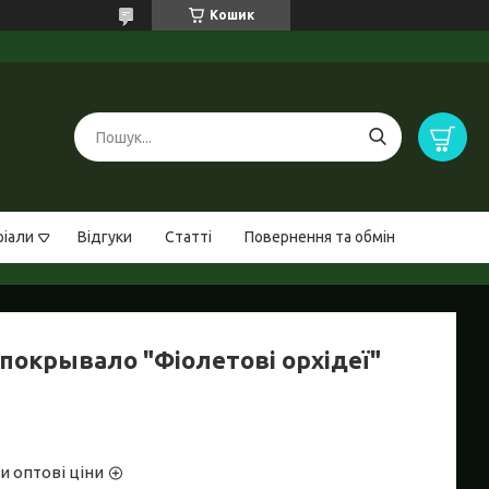
Кошик
ріали
Відгуки
Статті
Повернення та обмін
покрывало "Фіолетові орхідеї"
и оптові ціни