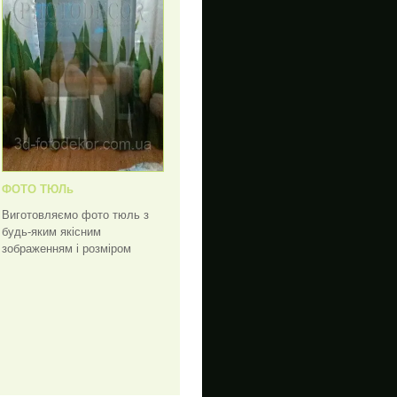
ФОТО ТЮЛь
Виготовляємо фото тюль з
будь-яким якісним
зображенням і розміром