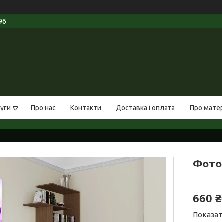
96
луги
Про нас
Контакти
Доставка і оплата
Про мате
Фото
660 ₴
Показат