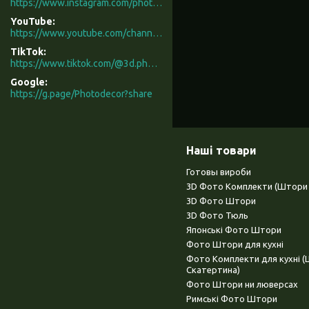
https://www.instagram.com/photodecor.com.ua/
YouTube
https://www.youtube.com/channel/UCXCUerfqRY1Pw7-IptdbqyA/videos
TikTok
https://www.tiktok.com/@3d.photodecor?is_from_webapp=1&sender_device=pc
Google
https://g.page/Photodecor?share
Наші товари
Готовы вироби
3D Фото Комплекти (Штори 
3D Фото Штори
3D Фото Тюль
Японські Фото Штори
Фото Штори для кухні
Фото Комплекти для кухні 
Скатертина)
Фото Штори ни люверсах
Римські Фото Штори