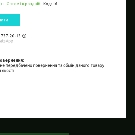
ті
Оптом і в роздріб
Код:
16
пити
) 737-20-13
hatsApp
не передбачено повернення та обмін даного товару
 якості