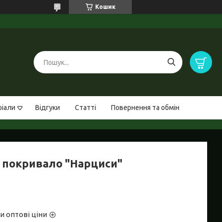
Кошик
ріали
Відгуки
Статті
Повернення та обмін
 покривало "Нарциси"
и оптові ціни