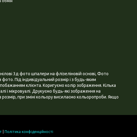
 обмін
нілові 3д фото шпалери на флізеліновій основі, Фото
 фото. Під індивідуальний розмір і з будь-яким
побажанням клієнта. Коригуємо колір зображення. Кілька
алі і мікровуалі. Друкуємо будь-які зображення на
 розмір, при зміні кольору висилаємо кольоропроби. Якщо
т
|
Політика конфіденційності