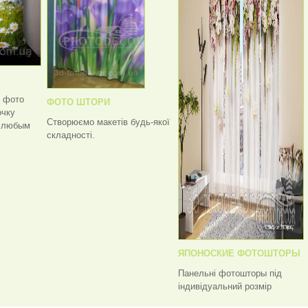
ь фото
ФОТО ШТОРИ
очку
Створюємо макетів будь-якої
с любым
складності.
ЯПОНОСКИЕ ФОТОШТОРЫ
Панельні фотошторы під
індивідуальний розмір