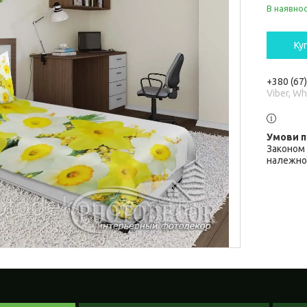
В наявнос
Ку
+380 (67
Viber, W
Законом 
належної