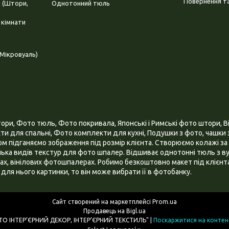
Повернення та
і (Штори,
Однотонний тюль
 кімнати
Мікровуаль)
и, Фото тюль, Фото покривала, Японські і Римські фото штори, Ві
и для спальні, Фото комплекти для кухні, Подушки з фото, чашки з
 підганяємо зображення під розмір клієнта. Створюємо колажі за 
ілька видів текстур для фото шпалер. Відшиває однотонні тюль з ву
х, вінілових фотошпалерах. Робимо безкоштовно макет під клієнта
для нього картинки, то він може вибрати її в фотобанку.
Сайт створений на маркетплейсі
Prom.ua
Продавець на Bigl.ua
ІНТЕРНЕТ МАГАЗИН "3D - ФОТО ІНТЕР’ЄРНИЙ ДЕКОР, ІНТЕР’ЄРНИЙ ТЕКСТИЛЬ" |
Поскаржитися на контен