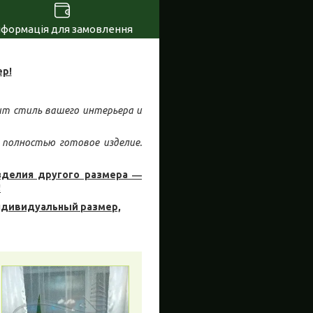
нформація для замовлення
р!
нит стиль вашего интерьера и
 полностью готовое изделие.
зделия другого размера ―
!
ндивидуальный размер,