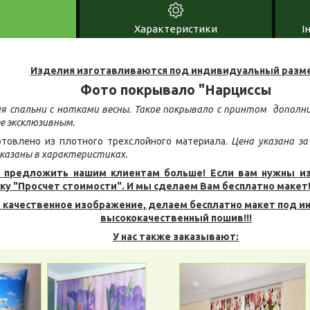
Характеристики
І
Изделия изготавливаются под индивидуальный разме
Фото покрывало "Нарциссы
ля спальни с нотками весны. Такое покрывало с принтом допол
ее эксклюзивным.
товлено из плотного трехслойного материала.
Цена указана за
казаны в характеристиках.
 предложить нашим клиентам больше! Если вам нужны и
ку "Просчет стоимости". И мы сделаем Вам бесплатно макет
 качественное изображение, делаем бесплатно макет под и
высококачественный пошив!!!
У нас также заказывают: