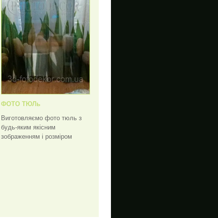
ФОТО ТЮЛь
Виготовляємо фото тюль з
будь-яким якісним
зображенням і розміром