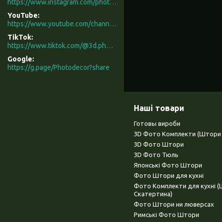
https://www.instagram.com/photodecor.com.ua/
YouTube
https://www.youtube.com/channel/UCXCUerfqRY1Pw7-IptdbqyA/videos
TikTok
https://www.tiktok.com/@3d.photodecor?is_from_webapp=1&sender_device=pc
Google
https://g.page/Photodecor?share
Наші товари
Готовы вироби
3D Фото Комплекти (Штори 
3D Фото Штори
3D Фото Тюль
Японські Фото Штори
Фото Штори для кухні
Фото Комплекти для кухні 
Скатертина)
Фото Штори ни люверсах
Римські Фото Штори