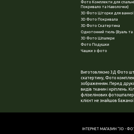
Фото Комплекти для спальн
Покривало та Наволочки)
3D Фото Шторки для ванної
3D Фото Покривала
3D Фото Скатертина
Однотонний тюль (Вуаль та 
3D Фото Шпалери
Фото Подушки
Чашки з фото
Виготовляємо 3Д Фото штор
скатертину, Фото комплект
зображенням. Перед друком
видів тканин і кріплень. К
флізелінових фотошпалера
клієнт не знайшов бажаної 