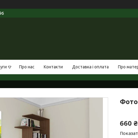
96
луги
Про нас
Контакти
Доставка і оплата
Про мате
Фото
660 ₴
Показат