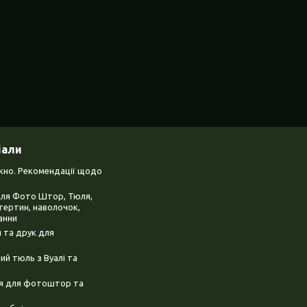
іали
ікно. Рекомендації щодо
для Фото Штор, Тюля,
тертин, наволочок,
анни
 та друк для
й тюль з Вуалі та
ня для фотоштор та