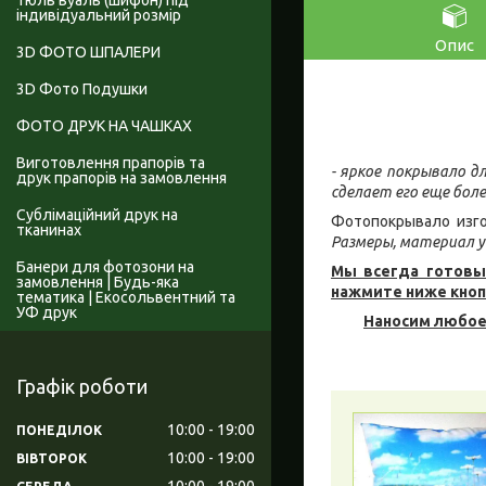
Тюль вуаль (шифон) під
індивідуальний розмір
Опис
3D ФОТО ШПАЛЕРИ
3D Фото Подушки
ФОТО ДРУК НА ЧАШКАХ
Виготовлення прапорів та
- яркое покрывало д
друк прапорів на замовлення
сделает его еще бол
Сублімаційний друк на
Фотопокрывало изго
тканинах
Размеры, материал у
Банери для фотозони на
Мы всегда готовы
замовлення | Будь-яка
нажмите ниже кноп
тематика | Екосольвентний та
УФ друк
Наносим любое
Графік роботи
10:00
19:00
ПОНЕДІЛОК
10:00
19:00
ВІВТОРОК
10:00
19:00