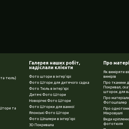
Галерея наших робіт,
Про матер
надіслали клієнти
Як виміряти в
Фото штори в інтер'єрі
вимірів
та тюль)
Фото Штори для дитячого садка
Про тканини 
Покривал, ска
Фото Тюль в інтер'єрі
шторок для в
Дитячі Фото Штори
Про матеріали
Новорічні Фото Штори
Фотошпалер
Фото Шторки для ванної
(Штори та
Про однотонни
Японські Фото Штори
Мікровуалі
Фото Шпалери в інтер'єрі
Види кріплен
фототюля
3D Покривала