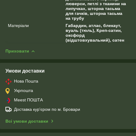
люверси, петлі з тканини на
липучках, шторна тасьма
для гачків, шторна тасьма
на трубу
Матеріали
Габардин, атлас, блекаут,
вуаль (тюль), Креп-сатин,
оксфорд
(відштовхувальний), сатен
Приховати
Умови доставки
Нова Пошта
Укрпошта
Meest ПОШТА
Доставка кур'єром по м. Бровари
Всі умови доставки