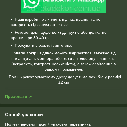
Наші вироби не линяють під час прання та не
вигорають від сонячного світла!
Рекомендації щодо догляду: ручне або делікатне
прання при 30-40 гр.
Прасувати в режимі синтетика.
* Увага! Колір і відтінок можуть відрізнятися, залежно від
налаштувань монітора або екрана телефону, планшета
(яскравість, контраст, насиченість), а також освітлення в
Вашому приміщенні.
* При широкоформатному друку допустима похибка у розмірі
±2 см
Приховати
Спосіб упаковки
Поліетиленовий пакет + упаковка перевізника