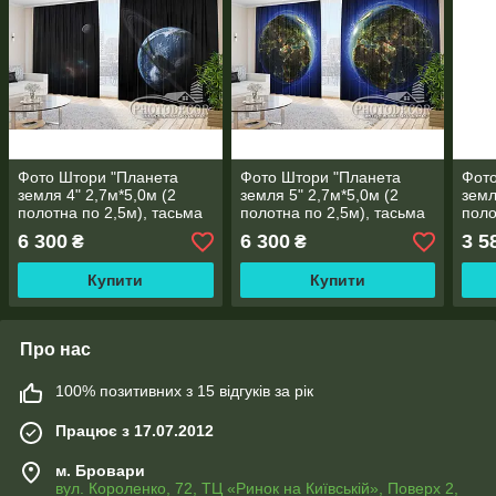
Фото Штори "Планета
Фото Штори "Планета
Фото
земля 4" 2,7м*5,0м (2
земля 5" 2,7м*5,0м (2
земл
полотна по 2,5м), тасьма
полотна по 2,5м), тасьма
поло
6 300
6 300
3 5
₴
₴
Купити
Купити
Про нас
100% позитивних з 15 відгуків за рік
Працює з 17.07.2012
м. Бровари
вул. Короленко, 72, ТЦ «Ринок на Київській», Поверх 2,