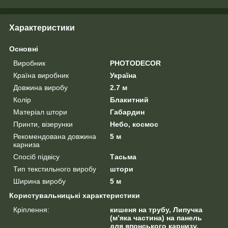
Характеристики
Основні
Виробник
PHOTODECOR
Країна виробник
Україна
Довжина виробу
2.7 м
Колір
Блакитний
Матеріал штори
Габардин
Принти, візерунки
Небо, космос
Рекомендована довжина
5 м
карниза
Спосіб підвісу
Тасьма
Тип текстильного виробу
штори
Ширина виробу
5 м
Користувальницькі характеристики
Кріплення:
кишеня на трубу, Липучка
(м’яка частина) на панель
для японського карнизу,