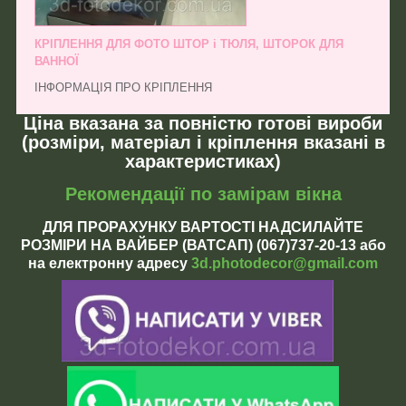
КРІПЛЕННЯ ДЛЯ ФОТО ШТОР і ТЮЛЯ, ШТОРОК ДЛЯ
ВАННОЇ
ІНФОРМАЦІЯ ПРО КРІПЛЕННЯ
Ціна вказана за повністю готові вироби
(розміри, матеріал і кріплення вказані в
характеристиках)
Рекомендації по замірам вікна
ДЛЯ ПРОРАХУНКУ ВАРТОСТІ НАДСИЛАЙТЕ
РОЗМІРИ НА ВАЙБЕР (ВАТСАП) (067)737-20-13 або
на електронну адресу
3d.photodecor@gmail.com