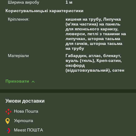
Ширина виробу
1 м
Користувальницькі характеристики
Кріплення:
кишеня на трубу, Липучка
(м’яка частина) на панель
для японського карнизу,
люверси, петлі з тканини на
липучках, шторна тасьма
для гачків, шторна тасьма
на трубу
Матеріали
Габардин, атлас, блекаут,
вуаль (тюль), Креп-сатин,
оксфорд
(відштовхувальний), сатен
Приховати
Умови доставки
Нова Пошта
Укрпошта
Meest ПОШТА