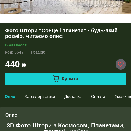
Фото Штори "Сонце і планети" - будь-який
розмір. Читаємо опис!
В наявності
Код: 5547
Роздріб
440
₴
Купити
Опис
Характеристики
Доставка
Оплата
Умови п
Опис
3D Фото Штори з Космосом, Планетами,