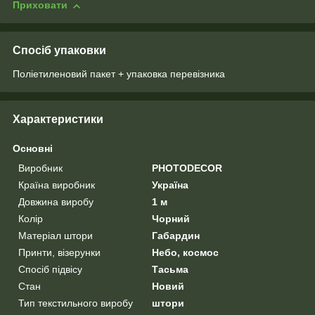
Приховати
Спосіб упаковки
Поліетиленовий пакет + упаковка перевізника
Характеристики
Основні
Виробник
PHOTODECOR
Країна виробник
Україна
Довжина виробу
1 м
Колір
Чорний
Матеріал штори
Габардин
Принти, візерунки
Небо, космос
Спосіб підвісу
Тасьма
Стан
Новий
Тип текстильного виробу
штори