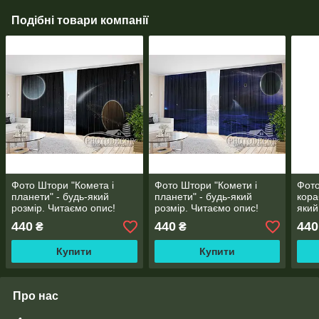
Подібні товари компанії
Фото Штори "Комета і
Фото Штори "Комети і
Фото
планети" - будь-який
планети" - будь-який
кора
розмір. Читаємо опис!
розмір. Читаємо опис!
який
опис
440
440
440
₴
₴
Купити
Купити
Про нас