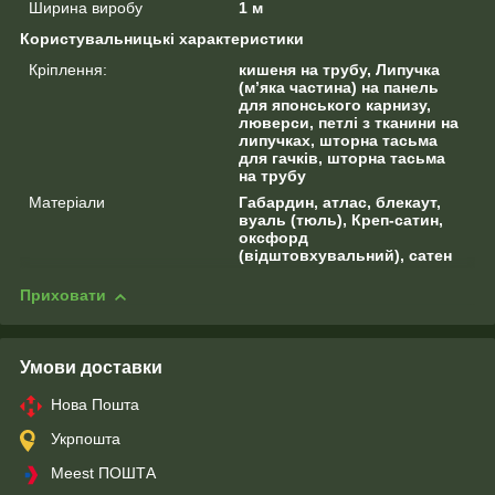
Ширина виробу
1 м
Користувальницькі характеристики
Кріплення:
кишеня на трубу, Липучка
(м’яка частина) на панель
для японського карнизу,
люверси, петлі з тканини на
липучках, шторна тасьма
для гачків, шторна тасьма
на трубу
Матеріали
Габардин, атлас, блекаут,
вуаль (тюль), Креп-сатин,
оксфорд
(відштовхувальний), сатен
Приховати
Умови доставки
Нова Пошта
Укрпошта
Meest ПОШТА