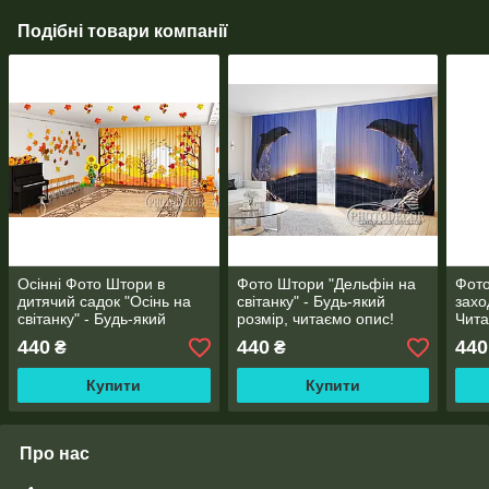
Подібні товари компанії
Осінні Фото Штори в
Фото Штори "Дельфін на
Фото
дитячий садок "Осінь на
світанку" - Будь-який
захо
світанку" - Будь-який
розмір, читаємо опис!
Чита
розмір! Читаємо опис!
440
440
440
₴
₴
Купити
Купити
Про нас