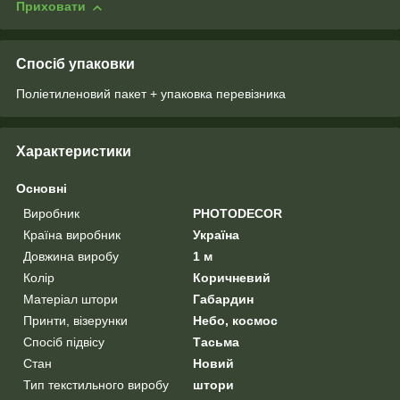
Приховати
Спосіб упаковки
Поліетиленовий пакет + упаковка перевізника
Характеристики
Основні
Виробник
PHOTODECOR
Країна виробник
Україна
Довжина виробу
1 м
Колір
Коричневий
Матеріал штори
Габардин
Принти, візерунки
Небо, космос
Спосіб підвісу
Тасьма
Стан
Новий
Тип текстильного виробу
штори