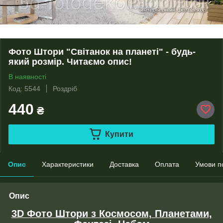
Фото Штори "Світанок на планеті" - будь-
який розмір. Читаємо опис!
В наявності
Код: 5544
Роздріб
440
₴
Купити
Опис
Характеристики
Доставка
Оплата
Умови п
Опис
3D Фото Штори з Космосом, Планетами,