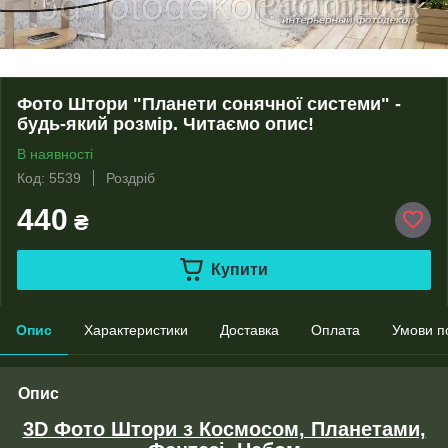
Фото Штори "Планети сонячної системи" -
будь-який розмір. Читаємо опис!
В наявності
Код: 5539
Роздріб
440
₴
Купити
Опис
Характеристики
Доставка
Оплата
Умови п
Опис
3D Фото Штори з Космосом, Планетами,