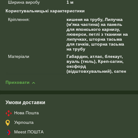
Ширина виробу
1 м
Користувальницькі характеристики
Кріплення:
кишеня на трубу, Липучка
(м’яка частина) на панель
для японського карнизу,
люверси, петлі з тканини на
липучках, шторна тасьма
для гачків, шторна тасьма
на трубу
Матеріали
Габардин, атлас, блекаут,
вуаль (тюль), Креп-сатин,
оксфорд
(відштовхувальний), сатен
Приховати
Умови доставки
Нова Пошта
Укрпошта
Meest ПОШТА