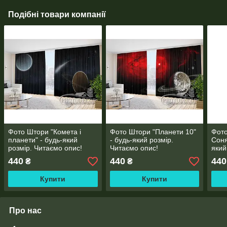
Подібні товари компанії
Фото Штори "Комета і
Фото Штори "Планети 10"
Фото
планети" - будь-який
- будь-який розмір.
Соня
розмір. Читаємо опис!
Читаємо опис!
який
опис
440
440
440
₴
₴
Купити
Купити
Про нас