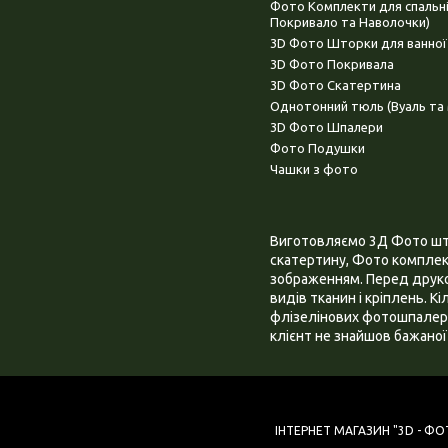
Фото Комплекти для спальн
Покривало та Наволочки)
3D Фото Шторки для ванної
3D Фото Покривала
3D Фото Скатертина
Однотонний тюль (Вуаль та 
3D Фото Шпалери
Фото Подушки
Чашки з фото
Виготовляємо 3Д Фото штор
скатертину, Фото комплект
зображенням. Перед друком
видів тканин і кріплень. К
флізелінових фотошпалера
клієнт не знайшов бажаної 