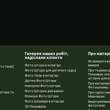
Галерея наших робіт,
Про матер
надіслали клієнти
Як виміряти в
Фото штори в інтер'єрі
вимірів
та тюль)
Фото Штори для дитячого садка
Про тканини 
Покривал, ска
Фото Тюль в інтер'єрі
шторок для в
Дитячі Фото Штори
Про матеріали
Новорічні Фото Штори
Фотошпалер
Фото Шторки для ванної
(Штори та
Про однотонни
Японські Фото Штори
Мікровуалі
Фото Шпалери в інтер'єрі
Види кріплен
фототюля
3D Покривала