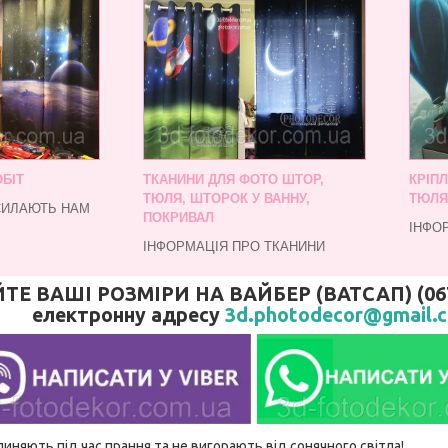
БІТ
ТКАНИНИ ДЛЯ ФОТО ШТОР,
КРІП
ТЮЛЯ, ШТОРОК У ВАННУ,
ТЮЛЯ
СИЛАЮТЬ НАМ
ПОКРИВАЛ
ІНФО
ІНФОРМАЦІЯ ПРО ТКАНИНИ
 ВАШІ РОЗМІРИ НА ВАЙБЕР (ВАТСАП) (067)
електронну адресу
3d.photodecor@gmail.
линяють під час прання та не вигорають від сонячного світла!