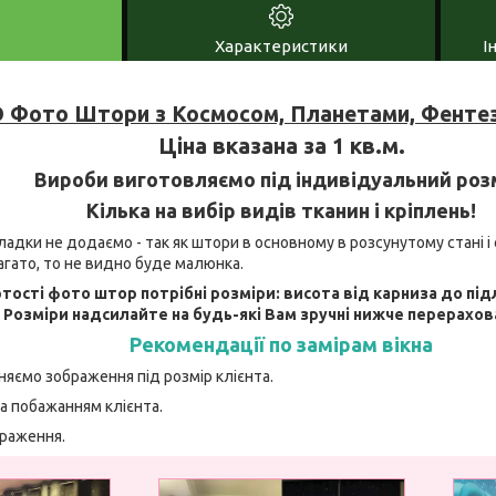
Характеристики
І
 Фото Штори з Космосом, Планетами, Фентез
Ціна вказана за 1 кв.м.
Вироби виготовляємо під індивідуальний роз
Кілька на вибір видів тканин і кріплень!
адки не додаємо - так як штори в основному в розсунутому стані і 
агато, то не видно буде малюнка.
тості фото штор потрібні розміри: висота від карниза до під
. Розміри надсилайте на будь-які Вам зручні нижче перерахов
Рекомендації по замірам вікна
няємо зображення під розмір клієнта.
а побажанням клієнта.
браження.