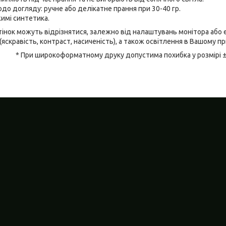
до догляду: ручне або делікатне прання при 30-40 гр.
имі синтетика.
відтінок можуть відрізнятися, залежно від налаштувань монітора аб
(яскравість, контраст, насиченість), а також освітлення в Вашому п
* При широкоформатному друку допустима похибка у розмірі 