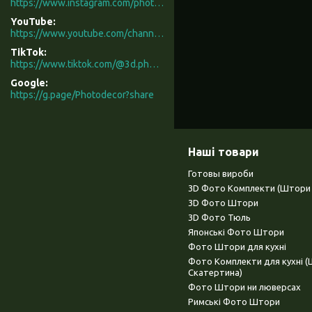
https://www.instagram.com/photodecor.com.ua/
YouTube
https://www.youtube.com/channel/UCXCUerfqRY1Pw7-IptdbqyA/videos
TikTok
https://www.tiktok.com/@3d.photodecor?is_from_webapp=1&sender_device=pc
Google
https://g.page/Photodecor?share
Наші товари
Готовы вироби
3D Фото Комплекти (Штори 
3D Фото Штори
3D Фото Тюль
Японські Фото Штори
Фото Штори для кухні
Фото Комплекти для кухні 
Скатертина)
Фото Штори ни люверсах
Римські Фото Штори