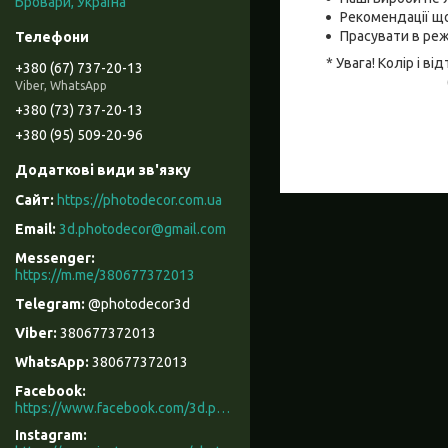
Бровари, Україна
Рекомендації що
Прасувати в реж
* Увага! Колір і 
+380 (67) 737-20-13
Viber, WhatsApp
+380 (73) 737-20-13
+380 (95) 509-20-96
https://photodecor.com.ua
3d.photodecor@gmail.com
https://m.me/380677372013
@photodecor3d
380677372013
380677372013
Facebook
https://www.facebook.com/3d.photodecor/
Instagram