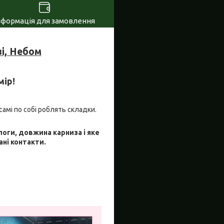
нформація для замовлення
і, Небом
мір!
самі по собі роблять складки.
логи, довжина карниза і яке
ані контакти.