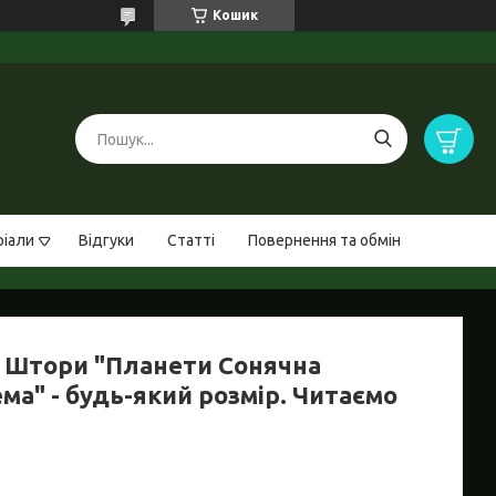
Кошик
ріали
Відгуки
Статті
Повернення та обмін
 Штори "Планети Сонячна
ма" - будь-який розмір. Читаємо