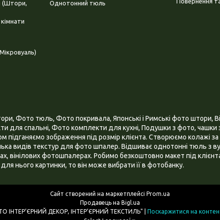
Повернення та
і (Штори,
Однотонний тюль
 кімнати
Мікровуаль)
и, Фото тюль, Фото покривала, Японські і Римські фото штори, Ві
и для спальні, Фото комплекти для кухні, Подушки з фото, чашки з
 підганяємо зображення під розмір клієнта. Створюємо колажі за 
ілька видів текстур для фото шпалер. Відшиває однотонні тюль з ву
х, вінілових фотошпалерах. Робимо безкоштовно макет під клієнта
для нього картинки, то він може вибрати її в фотобанку.
Сайт створений на маркетплейсі
Prom.ua
Продавець на Bigl.ua
ІНТЕРНЕТ МАГАЗИН "3D - ФОТО ІНТЕР’ЄРНИЙ ДЕКОР, ІНТЕР’ЄРНИЙ ТЕКСТИЛЬ" |
Поскаржитися на контен