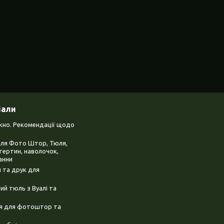
іали
ікно. Рекомендації щодо
для Фото Штор, Тюля,
тертин, наволочок,
анни
 та друк для
й тюль з Вуалі та
ня для фотоштор та