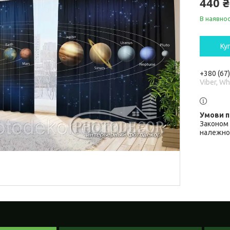
440 ₴
В наявнос
Ку
+380 (67
Viber, W
Законом 
належної