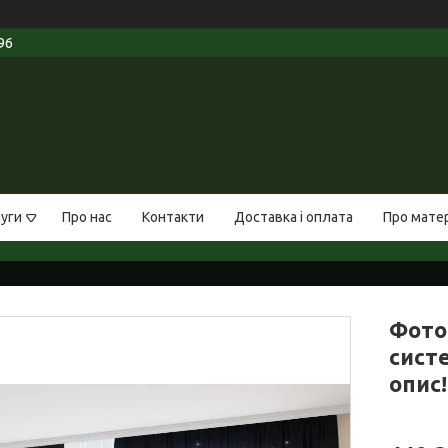
96
луги
Про нас
Контакти
Доставка і оплата
Про мате
Фото
систе
опис!