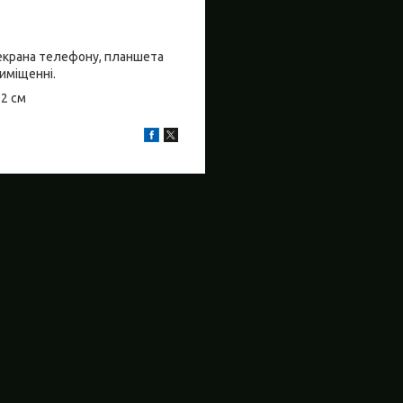
о екрана телефону, планшета
риміщенні.
±2 см