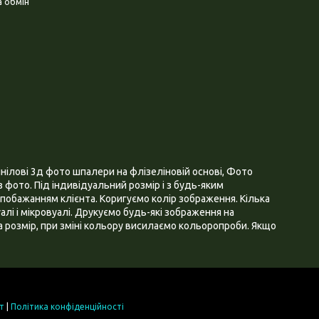
 обмін
нілові 3д фото шпалери на флізеліновій основі, Фото
 фото. Під індивідуальний розмір і з будь-яким
побажанням клієнта. Коригуємо колір зображення. Кілька
алі і мікровуалі. Друкуємо будь-які зображення на
 розмір, при зміні кольору висилаємо кольоропроби. Якщо
т
|
Політика конфіденційності