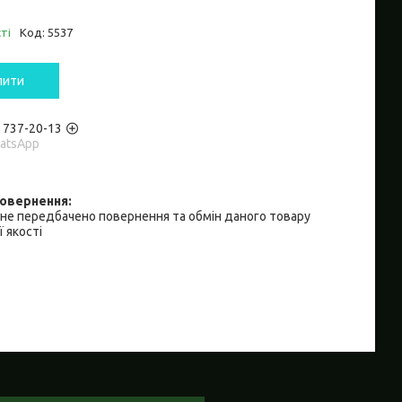
ті
Код:
5537
пити
) 737-20-13
hatsApp
не передбачено повернення та обмін даного товару
 якості