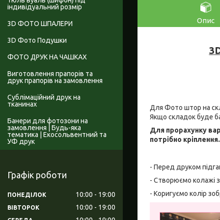
Тюль вуаль (шифон) під
індивідуальний розмір
Опис
3D ФОТО ШПАЛЕРИ
3D Фото Подушки
3D
ФОТО ДРУК НА ЧАШКАХ
Виготовлення прапорів та
друк прапорів на замовлення
Сублімаційний друк на
тканинах
Для Фото штор на скл
Якщо складок буде б
Банери для фотозони на
замовлення | Будь-яка
Для прорахунку вар
тематика | Екосольвентний та
потрібно кріплення
УФ друк
- Перед друком підга
Графік роботи
- Створюємо колажі з
- Коригуємо колір зо
10:00
19:00
ПОНЕДІЛОК
10:00
19:00
ВІВТОРОК
10:00
19:00