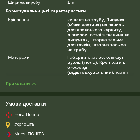
Ширина виробу
1 м
Користувальницькі характеристики
Кріплення:
кишеня на трубу, Липучка
(м’яка частина) на панель
для японського карнизу,
люверси, петлі з тканини на
липучках, шторна тасьма
для гачків, шторна тасьма
на трубу
Матеріали
Габардин, атлас, блекаут,
вуаль (тюль), Креп-сатин,
оксфорд
(відштовхувальний), сатен
Приховати
Умови доставки
Нова Пошта
Укрпошта
Meest ПОШТА