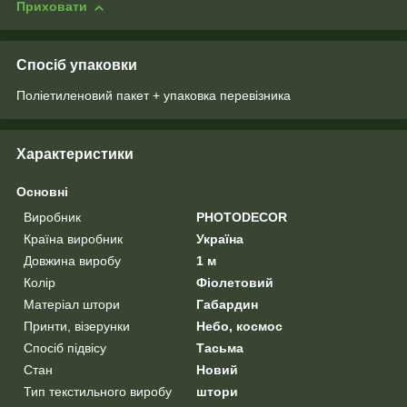
Приховати
Спосіб упаковки
Поліетиленовий пакет + упаковка перевізника
Характеристики
Основні
Виробник
PHOTODECOR
Країна виробник
Україна
Довжина виробу
1 м
Колір
Фіолетовий
Матеріал штори
Габардин
Принти, візерунки
Небо, космос
Спосіб підвісу
Тасьма
Стан
Новий
Тип текстильного виробу
штори