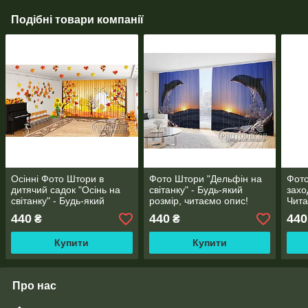
Подібні товари компанії
Осінні Фото Штори в
Фото Штори "Дельфін на
Фото
дитячий садок "Осінь на
світанку" - Будь-який
захо
світанку" - Будь-який
розмір, читаємо опис!
Чита
розмір! Читаємо опис!
440
440
440
₴
₴
Купити
Купити
Про нас