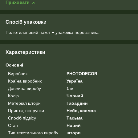
Приховати
Спосіб упаковки
Поліетиленовий пакет + упаковка перевізника
Характеристики
Основні
Виробник
PHOTODECOR
Країна виробник
Україна
Довжина виробу
1 м
Колір
Чорний
Матеріал штори
Габардин
Принти, візерунки
Небо, космос
Спосіб підвісу
Тасьма
Стан
Новий
Тип текстильного виробу
штори