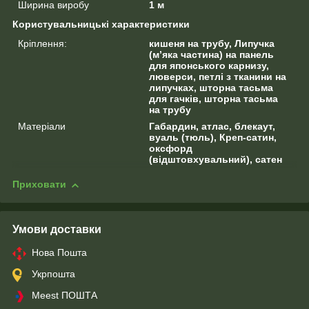
Ширина виробу
1 м
Користувальницькі характеристики
Кріплення:
кишеня на трубу, Липучка
(м’яка частина) на панель
для японського карнизу,
люверси, петлі з тканини на
липучках, шторна тасьма
для гачків, шторна тасьма
на трубу
Матеріали
Габардин, атлас, блекаут,
вуаль (тюль), Креп-сатин,
оксфорд
(відштовхувальний), сатен
Приховати
Умови доставки
Нова Пошта
Укрпошта
Meest ПОШТА