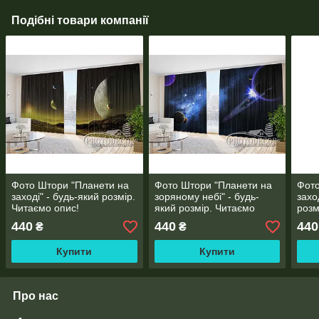
Подібні товари компанії
Фото Штори "Планети на
Фото Штори "Планети на
Фото
заході" - будь-який розмір.
зоряному небі" - будь-
захо
Читаємо опис!
який розмір. Читаємо
розм
опис!
440
440
440
₴
₴
Купити
Купити
Про нас