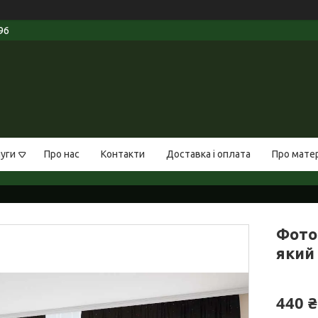
96
луги
Про нас
Контакти
Доставка і оплата
Про мате
Фото 
який 
440 ₴