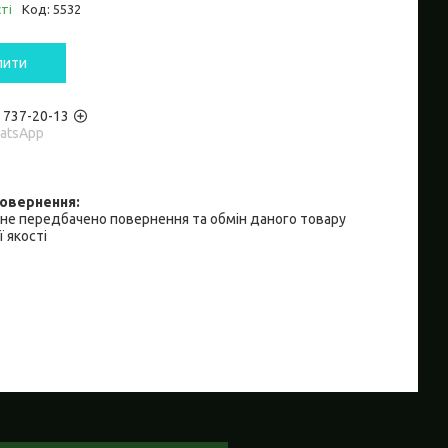
ті
Код:
5532
пити
) 737-20-13
hatsApp
не передбачено повернення та обмін даного товару
 якості