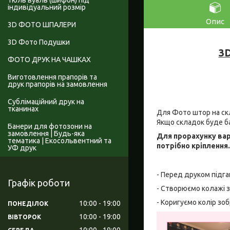
Тюль вуаль (шифон) під
індивідуальний розмір
Опис
3D ФОТО ШПАЛЕРИ
3D Фото Подушки
3D
ФОТО ДРУК НА ЧАШКАХ
Виготовлення прапорів та
друк прапорів на замовлення
Сублімаційний друк на
тканинах
Для Фото штор на скл
Якщо складок буде б
Банери для фотозони на
замовлення | Будь-яка
Для прорахунку вар
тематика | Екосольвентний та
потрібно кріплення
УФ друк
- Перед друком підга
Графік роботи
- Створюємо колажі з
- Коригуємо колір зо
10:00
19:00
ПОНЕДІЛОК
10:00
19:00
ВІВТОРОК
10:00
19:00