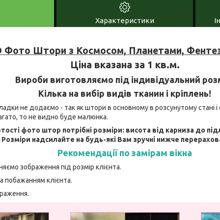
Характеристики
І
 Фото Штори з Космосом, Планетами, Фентез
Ціна вказана за 1 кв.м.
Вироби виготовляємо під індивідуальний роз
Кілька на вибір видів тканин і кріплень!
адки не додаємо - так як штори в основному в розсунутому стані і 
агато, то не видно буде малюнка.
тості фото штор потрібні розміри: висота від карниза до під
. Розміри надсилайте на будь-які Вам зручні нижче перерахов
Рекомендації по замірам вікна
няємо зображення під розмір клієнта.
а побажанням клієнта.
браження.