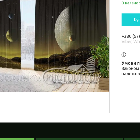
В наявнос
Ку
+380 (67
Viber, W
Законом 
належної