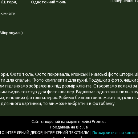
Повернення та
і (Штори,
Однотонний тюль
 кімнати
Мікровуаль)
и, Фото тюль, Фото покривала, Японські і Римські фото штори, Ві
и для спальні, Фото комплекти для кухні, Подушки з фото, чашки з
 підганяємо зображення під розмір клієнта. Створюємо колажі за 
ілька видів текстур для фото шпалер. Відшиває однотонні тюль з ву
х, вінілових фотошпалерах. Робимо безкоштовно макет під клієнта
для нього картинки, то він може вибрати її в фотобанку.
Сайт створений на маркетплейсі
Prom.ua
Продавець на Bigl.ua
ІНТЕРНЕТ МАГАЗИН "3D - ФОТО ІНТЕР’ЄРНИЙ ДЕКОР, ІНТЕР’ЄРНИЙ ТЕКСТИЛЬ" |
Поскаржитися на контен