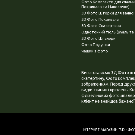
Фото Комплекти для спальн
Покривало та Наволочки)
3D Фото Шторки для ванної
3D Фото Покривала
3D Фото Скатертина
Однотонний тюль (Вуаль та 
3D Фото Шпалери
Фото Подушки
Чашки з фото
Виготовляємо 3Д Фото штор
скатертину, Фото комплект
зображенням. Перед друком
видів тканин і кріплень. К
флізелінових фотошпалера
клієнт не знайшов бажаної 