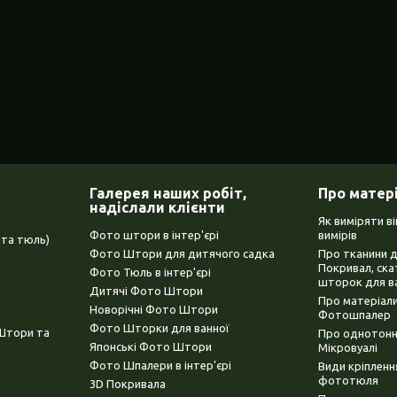
Галерея наших робіт,
Про матер
надіслали клієнти
Як виміряти в
Фото штори в інтер'єрі
вимірів
та тюль)
Фото Штори для дитячого садка
Про тканини 
Покривал, ска
Фото Тюль в інтер'єрі
шторок для в
Дитячі Фото Штори
Про матеріали
Новорічні Фото Штори
Фотошпалер
Фото Шторки для ванної
(Штори та
Про однотонни
Японські Фото Штори
Мікровуалі
Фото Шпалери в інтер'єрі
Види кріплен
фототюля
3D Покривала