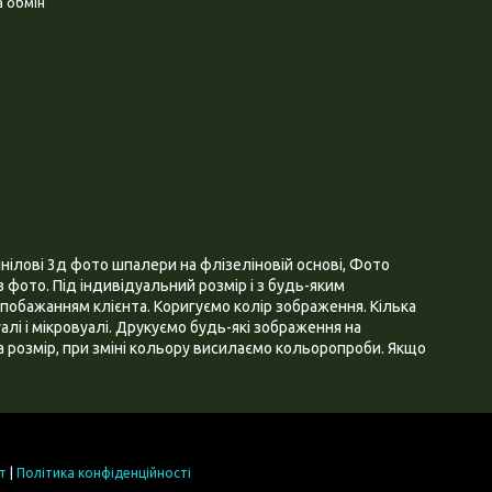
 обмін
нілові 3д фото шпалери на флізеліновій основі, Фото
 фото. Під індивідуальний розмір і з будь-яким
побажанням клієнта. Коригуємо колір зображення. Кілька
алі і мікровуалі. Друкуємо будь-які зображення на
 розмір, при зміні кольору висилаємо кольоропроби. Якщо
т
|
Політика конфіденційності