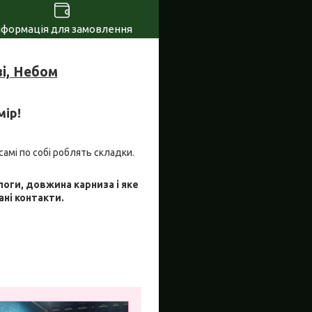
нформація для замовлення
і, Небом
мір!
самі по собі роблять складки.
логи, довжина карниза і яке
ані контакти.