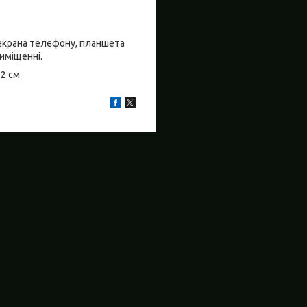
о екрана телефону, планшета
риміщенні.
±2 см