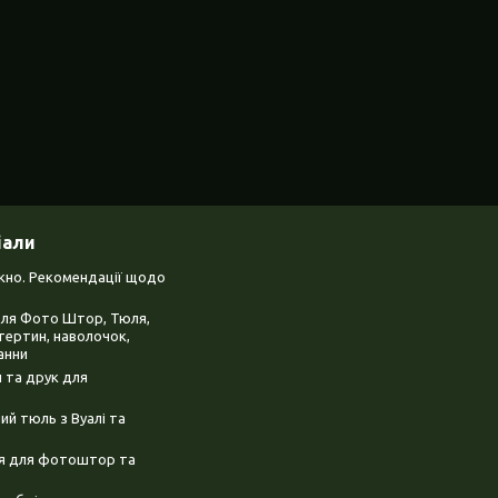
іали
ікно. Рекомендації щодо
для Фото Штор, Тюля,
тертин, наволочок,
анни
 та друк для
й тюль з Вуалі та
ня для фотоштор та