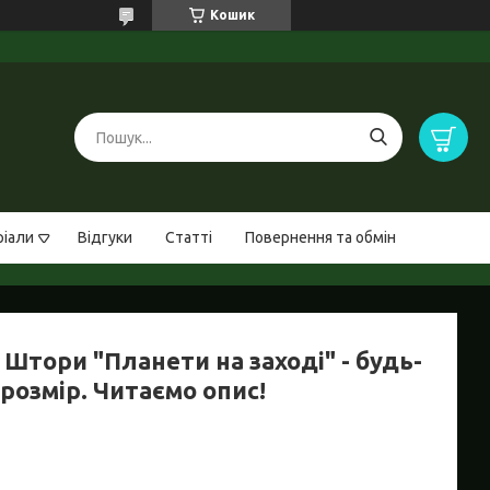
Кошик
ріали
Відгуки
Статті
Повернення та обмін
Штори "Планети на заході" - будь-
розмір. Читаємо опис!