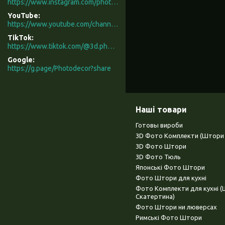
https://www.instagram.com/photodecor.com.ua/
YouTube
https://www.youtube.com/channel/UCXCUerfqRY1Pw7-IptdbqyA/videos
TikTok
https://www.tiktok.com/@3d.photodecor?is_from_webapp=1&sender_device=pc
Google
https://g.page/Photodecor?share
Наші товари
Готовы вироби
3D Фото Комплекти (Штори 
3D Фото Штори
3D Фото Тюль
Японські Фото Штори
Фото Штори для кухні
Фото Комплекти для кухні 
Скатертина)
Фото Штори ни люверсах
Римські Фото Штори