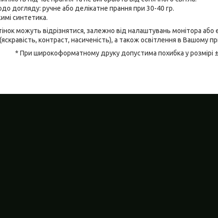
до догляду: ручне або делікатне прання при 30-40 гр.
имі синтетика.
відтінок можуть відрізнятися, залежно від налаштувань монітора аб
(яскравість, контраст, насиченість), а також освітлення в Вашому п
* При широкоформатному друку допустима похибка у розмірі 