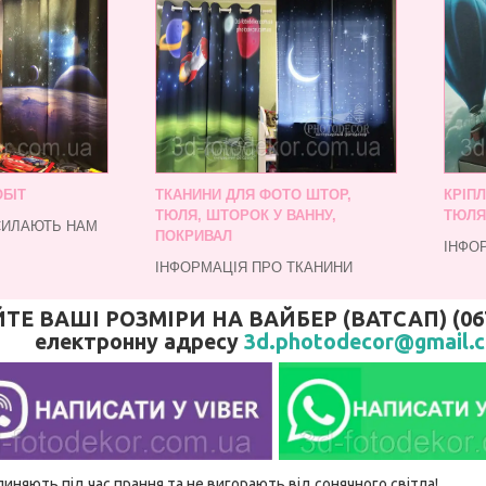
БІТ
ТКАНИНИ ДЛЯ ФОТО ШТОР,
КРІП
ТЮЛЯ, ШТОРОК У ВАННУ,
ТЮЛЯ
СИЛАЮТЬ НАМ
ПОКРИВАЛ
ІНФО
ІНФОРМАЦІЯ ПРО ТКАНИНИ
 ВАШІ РОЗМІРИ НА ВАЙБЕР (ВАТСАП) (067)
електронну адресу
3d.photodecor@gmail.
линяють під час прання та не вигорають від сонячного світла!