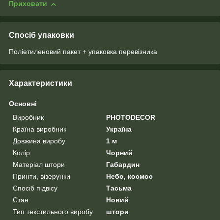
Приховати
Спосіб упаковки
Поліетиленовий пакет + упаковка перевізника
Характеристики
Основні
Виробник
PHOTODECOR
Країна виробник
Україна
Довжина виробу
1 м
Колір
Чорний
Матеріал штори
Габардин
Принти, візерунки
Небо, космос
Спосіб підвісу
Тасьма
Стан
Новий
Тип текстильного виробу
штори