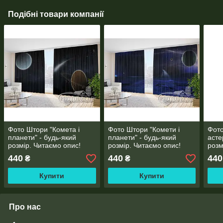
Подібні товари компанії
Фото Штори "Комета і
Фото Штори "Комети і
Фото
планети" - будь-який
планети" - будь-який
асте
розмір. Читаємо опис!
розмір. Читаємо опис!
розм
440
440
440
₴
₴
Купити
Купити
Про нас