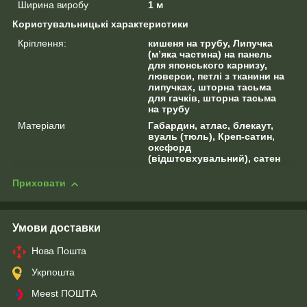
Ширина виробу
1 м
Користувальницькі характеристики
Кріплення:
кишеня на трубу, Липучка
(м’яка частина) на панель
для японського карнизу,
люверси, петлі з тканини на
липучках, шторна тасьма
для гачків, шторна тасьма
на трубу
Матеріали
Габардин, атлас, блекаут,
вуаль (тюль), Креп-сатин,
оксфорд
(відштовхувальний), сатен
Приховати
Умови доставки
Нова Пошта
Укрпошта
Meest ПОШТА