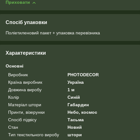
Приховати
Спосіб упаковки
Поліетиленовий пакет + упаковка перевізника
Характеристики
Основні
Виробник
PHOTODECOR
Країна виробник
Україна
Довжина виробу
1 м
Колір
Синій
Матеріал штори
Габардин
Принти, візерунки
Небо, космос
Спосіб підвісу
Тасьма
Стан
Новий
Тип текстильного виробу
штори