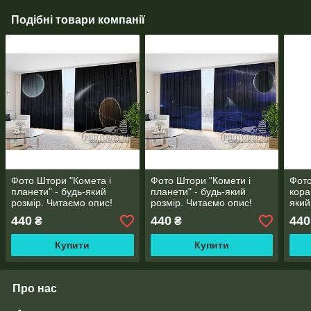
Подібні товари компанії
Фото Штори "Комета і
Фото Штори "Комети і
Фото
планети" - будь-який
планети" - будь-який
кора
розмір. Читаємо опис!
розмір. Читаємо опис!
який
опис
440
440
440
₴
₴
Купити
Купити
Про нас