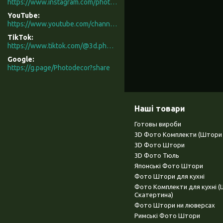
https://www.instagram.com/photodecor.com.ua/
YouTube
https://www.youtube.com/channel/UCXCUerfqRY1Pw7-IptdbqyA/videos
TikTok
https://www.tiktok.com/@3d.photodecor?is_from_webapp=1&sender_device=pc
Google
https://g.page/Photodecor?share
Наші товари
Готовы вироби
3D Фото Комплекти (Штори 
3D Фото Штори
3D Фото Тюль
Японські Фото Штори
Фото Штори для кухні
Фото Комплекти для кухні 
Скатертина)
Фото Штори ни люверсах
Римські Фото Штори