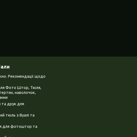
іали
ікно. Рекомендації щодо
для Фото Штор, Тюля,
тертин, наволочок,
анни
 та друк для
й тюль з Вуалі та
ня для фотоштор та