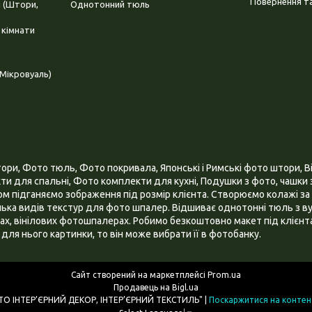
Повернення та
і (Штори,
Однотонний тюль
 кімнати
Мікровуаль)
и, Фото тюль, Фото покривала, Японські і Римські фото штори, Ві
и для спальні, Фото комплекти для кухні, Подушки з фото, чашки з
 підганяємо зображення під розмір клієнта. Створюємо колажі за 
ілька видів текстур для фото шпалер. Відшиває однотонні тюль з ву
х, вінілових фотошпалерах. Робимо безкоштовно макет під клієнта
для нього картинки, то він може вибрати її в фотобанку.
Сайт створений на маркетплейсі
Prom.ua
Продавець на Bigl.ua
ІНТЕРНЕТ МАГАЗИН "3D - ФОТО ІНТЕР’ЄРНИЙ ДЕКОР, ІНТЕР’ЄРНИЙ ТЕКСТИЛЬ" |
Поскаржитися на контен