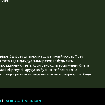
 обмін
нілові 3д фото шпалери на флізеліновій основі, Фото
 фото. Під індивідуальний розмір і з будь-яким
побажанням клієнта. Коригуємо колір зображення. Кілька
алі і мікровуалі. Друкуємо будь-які зображення на
 розмір, при зміні кольору висилаємо кольоропроби. Якщо
т
|
Політика конфіденційності