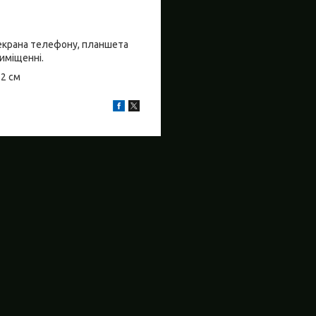
о екрана телефону, планшета
риміщенні.
±2 см