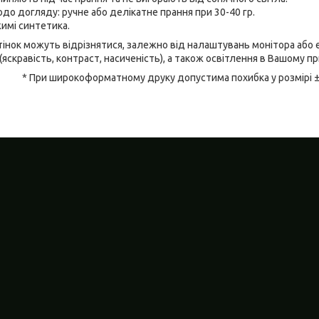
до догляду: ручне або делікатне прання при 30-40 гр.
имі синтетика.
відтінок можуть відрізнятися, залежно від налаштувань монітора аб
(яскравість, контраст, насиченість), а також освітлення в Вашому п
* При широкоформатному друку допустима похибка у розмірі 