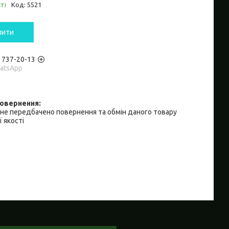
ті
Код:
5521
пити
) 737-20-13
hatsApp
не передбачено повернення та обмін даного товару
 якості