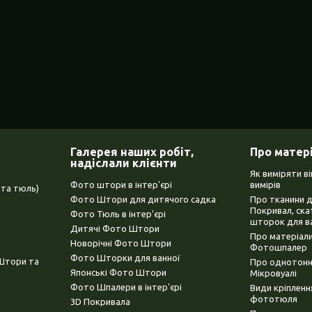
Галерея наших робіт,
Про матер
надіслали клієнти
Як виміряти в
Фото штори в інтер'єрі
вимірів
та тюль)
Фото Штори для дитячого садка
Про тканини 
Покривал, ска
Фото Тюль в інтер'єрі
шторок для в
Дитячі Фото Штори
Про матеріали
Новорічні Фото Штори
Фотошпалер
Фото Шторки для ванної
(Штори та
Про однотонни
Японські Фото Штори
Мікровуалі
Фото Шпалери в інтер'єрі
Види кріплен
фототюля
3D Покривала