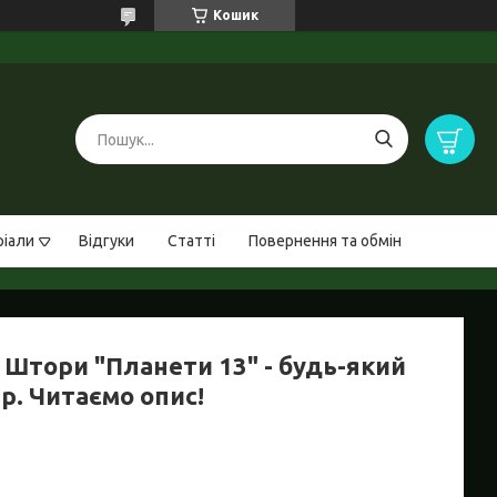
Кошик
ріали
Відгуки
Статті
Повернення та обмін
 Штори "Планети 13" - будь-який
р. Читаємо опис!