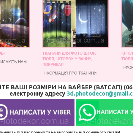
БІТ
ТКАНИНИ ДЛЯ ФОТО ШТОР,
КРІП
ТЮЛЯ, ШТОРОК У ВАННУ,
ТЮЛЯ
СИЛАЮТЬ НАМ
ПОКРИВАЛ
ІНФО
ІНФОРМАЦІЯ ПРО ТКАНИНИ
 ВАШІ РОЗМІРИ НА ВАЙБЕР (ВАТСАП) (067)
електронну адресу
3d.photodecor@gmail.
линяють під час прання та не вигорають від сонячного світла!