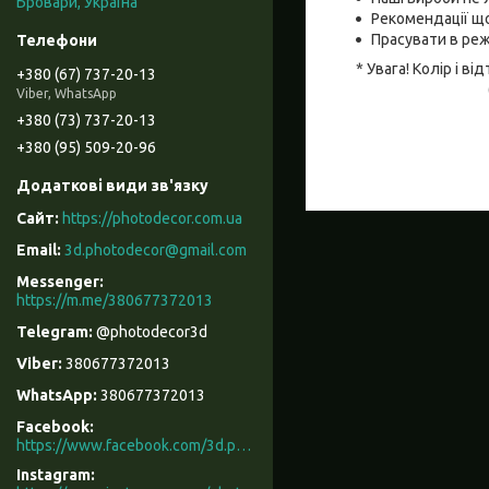
Бровари, Україна
Рекомендації що
Прасувати в реж
* Увага! Колір і 
+380 (67) 737-20-13
Viber, WhatsApp
+380 (73) 737-20-13
+380 (95) 509-20-96
https://photodecor.com.ua
3d.photodecor@gmail.com
https://m.me/380677372013
@photodecor3d
380677372013
380677372013
Facebook
https://www.facebook.com/3d.photodecor/
Instagram