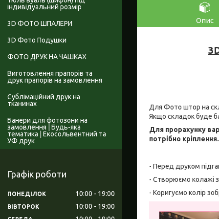
Тюль вуаль (шифон) під
індивідуальний розмір
Опис
3D ФОТО ШПАЛЕРИ
3D Фото Подушки
3D
ФОТО ДРУК НА ЧАШКАХ
Виготовлення прапорів та
друк прапорів на замовлення
Сублімаційний друк на
тканинах
Для Фото штор на скл
Якщо складок буде б
Банери для фотозони на
замовлення | Будь-яка
Для прорахунку вар
тематика | Екосольвентний та
потрібно кріплення
УФ друк
- Перед друком підга
Графік роботи
- Створюємо колажі з
- Коригуємо колір зо
10:00
19:00
ПОНЕДІЛОК
10:00
19:00
ВІВТОРОК
10:00
19:00