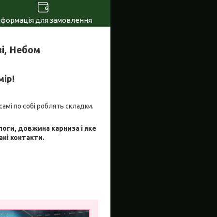
нформація для замовлення
і, Небом
мір!
самі по собі роблять складки.
логи, довжина карниза і яке
ані контакти.