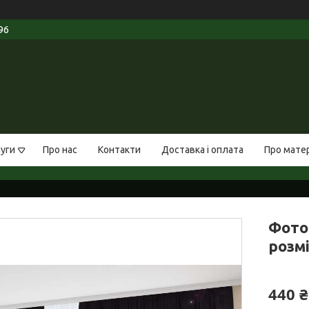
96
луги
Про нас
Контакти
Доставка і оплата
Про мате
Фото
розмі
440 ₴