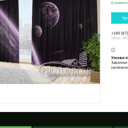
В наявнос
Ку
+380 (67
Viber, W
Законом 
належної