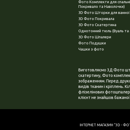
Фото Комплекти для спальн
Покривало та Наволочки)
3D Фото Шторки для ванної
3D Фото Покривала
3D Фото Скатертина
Однотонний тюль (Вуаль та 
3D Фото Шпалери
Фото Подушки
Чашки з фото
Виготовляємо 3Д Фото штор
скатертину, Фото комплект
зображенням. Перед друком
видів тканин і кріплень. К
флізелінових фотошпалера
клієнт не знайшов бажаної 