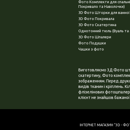
Фото Комплекти для спальн
Покривало та Наволочки)
3D Фото Шторки для ванної
3D Фото Покривала
3D Фото Скатертина
Однотонний тюль (Вуаль та 
3D Фото Шпалери
Фото Подушки
Чашки з фото
Виготовляємо 3Д Фото штор
скатертину, Фото комплект
зображенням. Перед друком
видів тканин і кріплень. К
флізелінових фотошпалера
клієнт не знайшов бажаної 