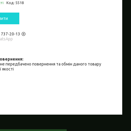
ті
Код:
5518
пити
) 737-20-13
hatsApp
не передбачено повернення та обмін даного товару
 якості