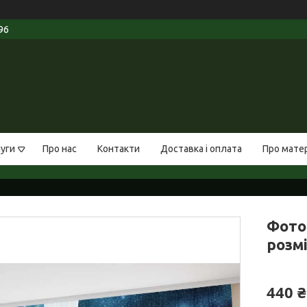
96
луги
Про нас
Контакти
Доставка і оплата
Про мате
Фото
розмі
440 ₴