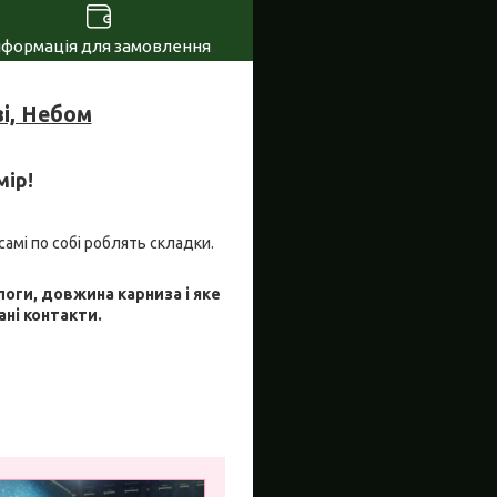
нформація для замовлення
і, Небом
мір!
самі по собі роблять складки.
логи, довжина карниза і яке
ані контакти.