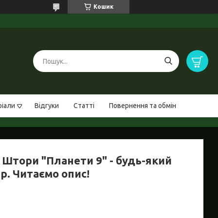
Кошик
ріали
Відгуки
Статті
Повернення та обмін
 Штори "Планети 9" - будь-який
р. Читаємо опис!