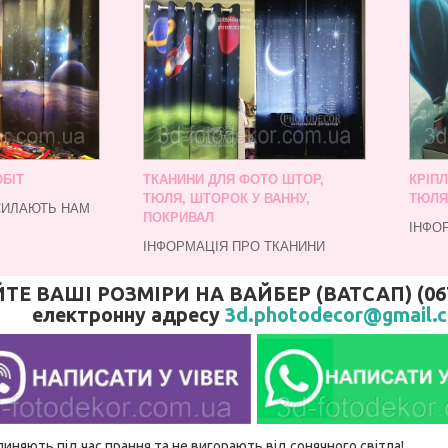
БІТ
ТКАНИНИ ДЛЯ ФОТО ШТОР,
КРІП
ТЮЛЯ, ШТОРОК У ВАННУ,
ТЮЛЯ
СИЛАЮТЬ НАМ
ПОКРИВАЛ
ІНФО
ІНФОРМАЦІЯ ПРО ТКАНИНИ
 ВАШІ РОЗМІРИ НА ВАЙБЕР (ВАТСАП) (067)
електронну адресу
3d.photodecor@gmail.
линяють під час прання та не вигорають від сонячного світла!