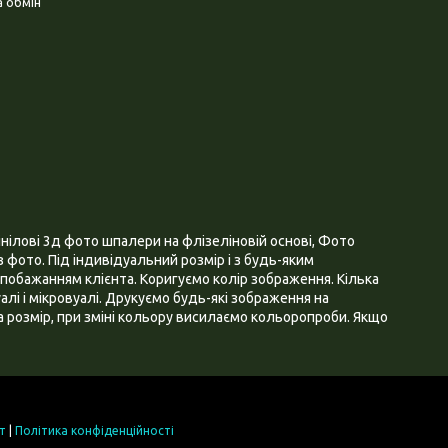
 обмін
нілові 3д фото шпалери на флізеліновій основі, Фото
 фото. Під індивідуальний розмір і з будь-яким
побажанням клієнта. Коригуємо колір зображення. Кілька
алі і мікровуалі. Друкуємо будь-які зображення на
 розмір, при зміні кольору висилаємо кольоропроби. Якщо
т
|
Політика конфіденційності