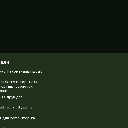
іали
ікно. Рекомендації щодо
для Фото Штор, Тюля,
тертин, наволочок,
анни
 та друк для
й тюль з Вуалі та
ня для фотоштор та