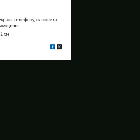
о екрана телефону, планшета
риміщенні.
±2 см