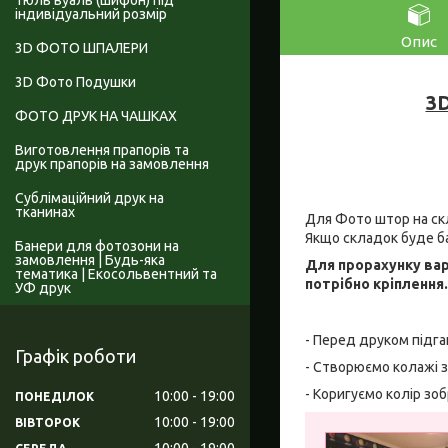
Тюль вуаль (шифон) під
індивідуальний розмір
Опис
3D ФОТО ШПАЛЕРИ
3D Фото Подушки
3D
ФОТО ДРУК НА ЧАШКАХ
Виготовлення прапорів та
друк прапорів на замовлення
Сублімаційний друк на
тканинах
Для Фото штор на скл
Якщо складок буде б
Банери для фотозони на
замовлення | Будь-яка
Для прорахунку вар
тематика | Екосольвентний та
потрібно кріплення
УФ друк
- Перед друком підга
Графік роботи
- Створюємо колажі з
- Коригуємо колір зо
10:00
19:00
ПОНЕДІЛОК
10:00
19:00
ВІВТОРОК
10:00
19:00