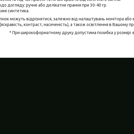
до догляду: ручне або делікатне прання при 30-40 гр.
имі синтетика.
відтінок можуть відрізнятися, залежно від налаштувань монітора аб
(яскравість, контраст, насиченість), а також освітлення в Вашому п
* При широкоформатному друку допустима похибка у розмірі 