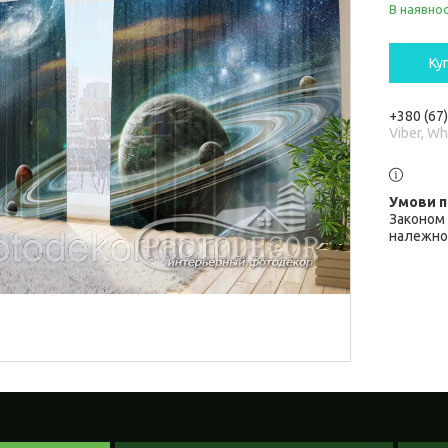
В наявнос
Ку
+380 (67
Viber, W
Законом 
належної