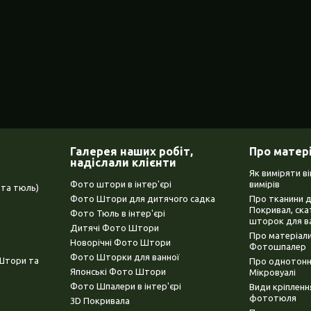
Галерея наших робіт,
Про матер
надіслали клієнти
Як виміряти в
Фото штори в інтер'єрі
вимірів
та тюль)
Фото Штори для дитячого садка
Про тканини 
Покривал, ска
Фото Тюль в інтер'єрі
шторок для в
Дитячі Фото Штори
Про матеріали
Новорічні Фото Штори
Фотошпалер
Фото Шторки для ванної
(Штори та
Про однотонни
Японські Фото Штори
Мікровуалі
Фото Шпалери в інтер'єрі
Види кріплен
фототюля
3D Покривала