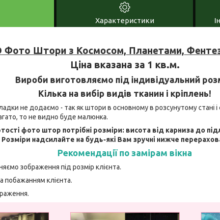
Характеристики
І
 Фото Штори з Космосом, Планетами, Фентез
Ціна вказана за 1 кв.м.
Вироби виготовляємо під індивідуальний роз
Кілька на вибір видів тканин і кріплень!
адки не додаємо - так як штори в основному в розсунутому стані і 
агато, то не видно буде малюнка.
тості фото штор потрібні розміри: висота від карниза до під
. Розміри надсилайте на будь-які Вам зручні нижче перерахов
Рекомендації по замірам вікна
няємо зображення під розмір клієнта.
а побажанням клієнта.
браження.