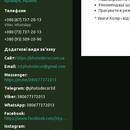
Бровари, Україна
Рекомендації що
Прасувати в реж
* Увага! Колір і 
+380 (67) 737-20-13
Viber, WhatsApp
+380 (73) 737-20-13
+380 (95) 509-20-96
https://photodecor.com.ua
3d.photodecor@gmail.com
https://m.me/380677372013
@photodecor3d
380677372013
380677372013
Facebook
https://www.facebook.com/3d.photodecor/
Instagram