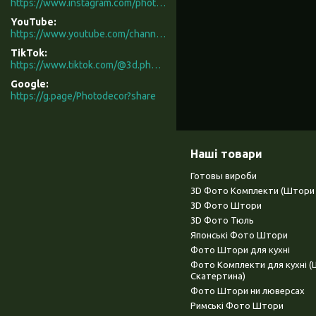
https://www.instagram.com/photodecor.com.ua/
YouTube
https://www.youtube.com/channel/UCXCUerfqRY1Pw7-IptdbqyA/videos
TikTok
https://www.tiktok.com/@3d.photodecor?is_from_webapp=1&sender_device=pc
Google
https://g.page/Photodecor?share
Наші товари
Готовы вироби
3D Фото Комплекти (Штори 
3D Фото Штори
3D Фото Тюль
Японські Фото Штори
Фото Штори для кухні
Фото Комплекти для кухні 
Скатертина)
Фото Штори ни люверсах
Римські Фото Штори