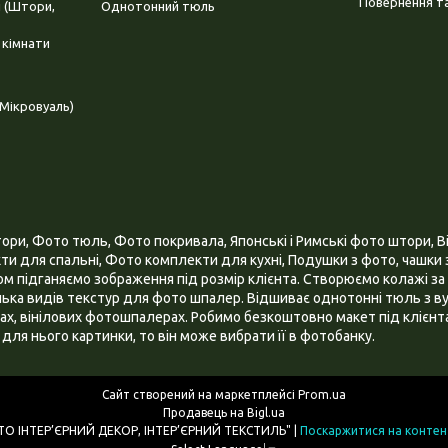
Повернення та
і (Штори,
Однотонний тюль
 кімнати
Мікровуаль)
и, Фото тюль, Фото покривала, Японські і Римські фото штори, Ві
и для спальні, Фото комплекти для кухні, Подушки з фото, чашки з
 підганяємо зображення під розмір клієнта. Створюємо колажі за 
ілька видів текстур для фото шпалер. Відшиває однотонні тюль з ву
х, вінілових фотошпалерах. Робимо безкоштовно макет під клієнта
для нього картинки, то він може вибрати її в фотобанку.
Сайт створений на маркетплейсі
Prom.ua
Продавець на Bigl.ua
ІНТЕРНЕТ МАГАЗИН "3D - ФОТО ІНТЕР’ЄРНИЙ ДЕКОР, ІНТЕР’ЄРНИЙ ТЕКСТИЛЬ" |
Поскаржитися на контен