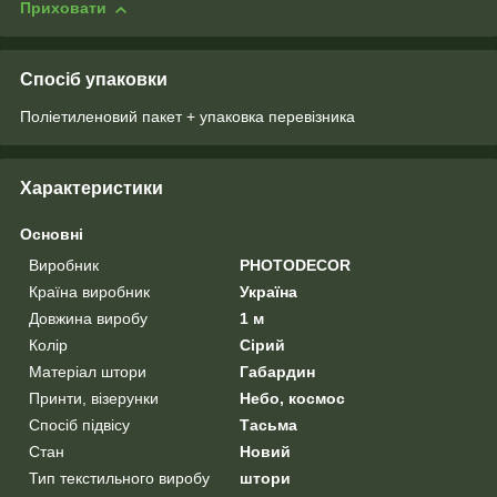
Приховати
Спосіб упаковки
Поліетиленовий пакет + упаковка перевізника
Характеристики
Основні
Виробник
PHOTODECOR
Країна виробник
Україна
Довжина виробу
1 м
Колір
Сірий
Матеріал штори
Габардин
Принти, візерунки
Небо, космос
Спосіб підвісу
Тасьма
Стан
Новий
Тип текстильного виробу
штори