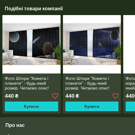
Подібні товари компанії
Фото Штори "Комета і
Фото Штори "Комети і
Фото
планети" - будь-який
планети" - будь-який
кора
розмір. Читаємо опис!
розмір. Читаємо опис!
який
опис
440
440
440
₴
₴
Купити
Купити
Про нас