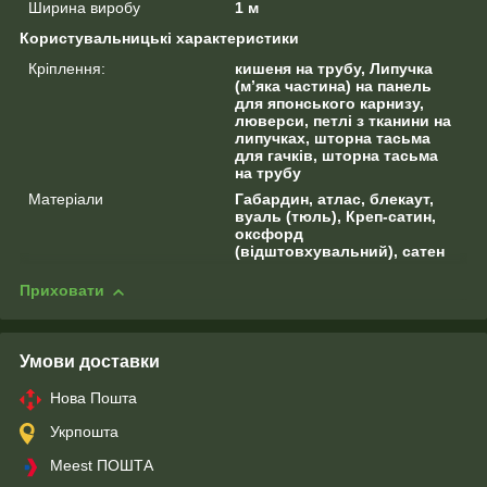
Ширина виробу
1 м
Користувальницькі характеристики
Кріплення:
кишеня на трубу, Липучка
(м’яка частина) на панель
для японського карнизу,
люверси, петлі з тканини на
липучках, шторна тасьма
для гачків, шторна тасьма
на трубу
Матеріали
Габардин, атлас, блекаут,
вуаль (тюль), Креп-сатин,
оксфорд
(відштовхувальний), сатен
Приховати
Умови доставки
Нова Пошта
Укрпошта
Meest ПОШТА