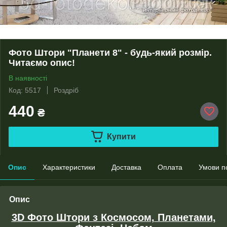
Фото Штори "Планети 8" - будь-який розмір.
Читаємо опис!
В наявності
Код: 5517
Роздріб
440
₴
Купити
Опис
Характеристики
Доставка
Оплата
Умови п
Опис
3D Фото Штори з Космосом, Планетами,