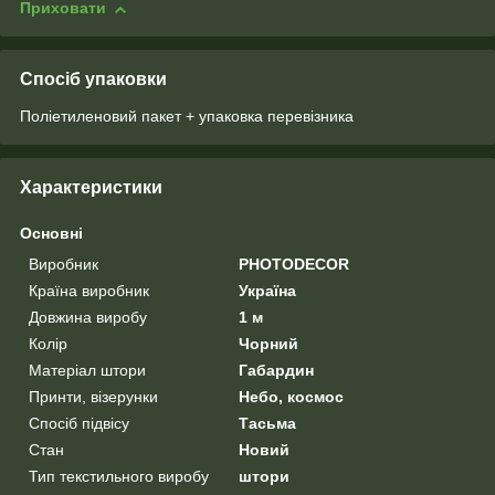
Приховати
Спосіб упаковки
Поліетиленовий пакет + упаковка перевізника
Характеристики
Основні
Виробник
PHOTODECOR
Країна виробник
Україна
Довжина виробу
1 м
Колір
Чорний
Матеріал штори
Габардин
Принти, візерунки
Небо, космос
Спосіб підвісу
Тасьма
Стан
Новий
Тип текстильного виробу
штори