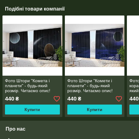
Подібні товари компанії
Фото Штори "Комета і
Фото Штори "Комети і
Фото
планети" - будь-який
планети" - будь-який
кора
розмір. Читаємо опис!
розмір. Читаємо опис!
який
опис
440
440
440
₴
₴
Купити
Купити
Про нас