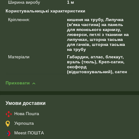
Ширина виробу
1 м
Користувальницькі характеристики
Кріплення:
кишеня на трубу, Липучка
(м’яка частина) на панель
для японського карнизу,
люверси, петлі з тканини на
липучках, шторна тасьма
для гачків, шторна тасьма
на трубу
Матеріали
Габардин, атлас, блекаут,
вуаль (тюль), Креп-сатин,
оксфорд
(відштовхувальний), сатен
Приховати
Умови доставки
Нова Пошта
Укрпошта
Meest ПОШТА