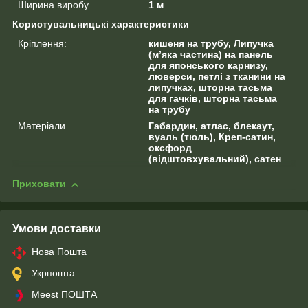
Ширина виробу
1 м
Користувальницькі характеристики
Кріплення:
кишеня на трубу, Липучка
(м’яка частина) на панель
для японського карнизу,
люверси, петлі з тканини на
липучках, шторна тасьма
для гачків, шторна тасьма
на трубу
Матеріали
Габардин, атлас, блекаут,
вуаль (тюль), Креп-сатин,
оксфорд
(відштовхувальний), сатен
Приховати
Умови доставки
Нова Пошта
Укрпошта
Meest ПОШТА