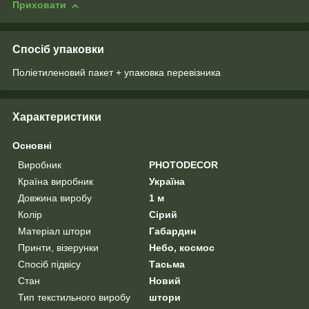
Приховати
Спосіб упаковки
Поліетиленовий пакет + упаковка перевізника
Характеристики
Основні
Виробник
PHOTODECOR
Країна виробник
Україна
Довжина виробу
1 м
Колір
Сірий
Матеріал штори
Габардин
Принти, візерунки
Небо, космос
Спосіб підвісу
Тасьма
Стан
Новий
Тип текстильного виробу
штори