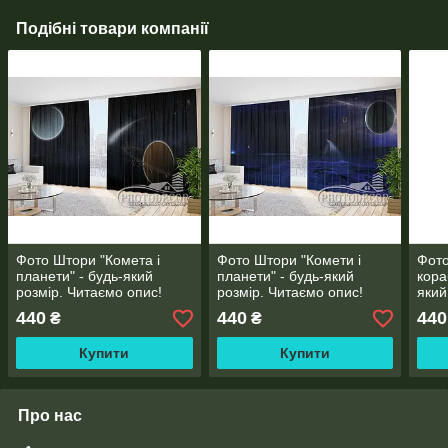
Подібні товари компанії
Фото Штори "Комета і
Фото Штори "Комети і
Фото
планети" - будь-який
планети" - будь-який
кора
розмір. Читаємо опис!
розмір. Читаємо опис!
який
опис
440
440
440
₴
₴
Купити
Купити
Про нас