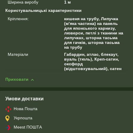
Ширина виробу
1 м
Користувальницькі характеристики
Кріплення:
кишеня на трубу, Липучка
(м’яка частина) на панель
для японського карнизу,
люверси, петлі з тканини на
липучках, шторна тасьма
для гачків, шторна тасьма
на трубу
Матеріали
Габардин, атлас, блекаут,
вуаль (тюль), Креп-сатин,
оксфорд
(відштовхувальний), сатен
Приховати
Умови доставки
Нова Пошта
Укрпошта
Meest ПОШТА