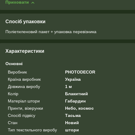
Приховати
Спосіб упаковки
Поліетиленовий пакет + упаковка перевізника
Характеристики
Основні
Виробник
PHOTODECOR
Країна виробник
Україна
Довжина виробу
1 м
Колір
Блакитний
Матеріал штори
Габардин
Принти, візерунки
Небо, космос
Спосіб підвісу
Тасьма
Стан
Новий
Тип текстильного виробу
штори