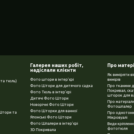
Галерея наших робіт,
Про матер
надіслали клієнти
Як виміряти в
Фото штори в інтер'єрі
вимірів
та тюль)
Фото Штори для дитячого садка
Про тканини 
Покривал, ска
Фото Тюль в інтер'єрі
шторок для в
Дитячі Фото Штори
Про матеріали
Новорічні Фото Штори
Фотошпалер
Фото Шторки для ванної
(Штори та
Про однотонни
Японські Фото Штори
Мікровуалі
Фото Шпалери в інтер'єрі
Види кріплен
фототюля
3D Покривала