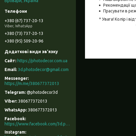
Бровари, Україна
Рекомендації що
Прасувати в реж
* Увага! Колір і 
+380 (67) 737-20-13
Viber, WhatsApp
+380 (73) 737-20-13
+380 (95) 509-20-96
https://photodecor.com.ua
3d.photodecor@gmail.com
https://m.me/380677372013
@photodecor3d
380677372013
380677372013
Facebook
https://www.facebook.com/3d.photodecor/
Instagram