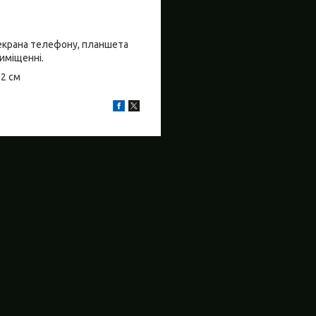
о екрана телефону, планшета
риміщенні.
±2 см