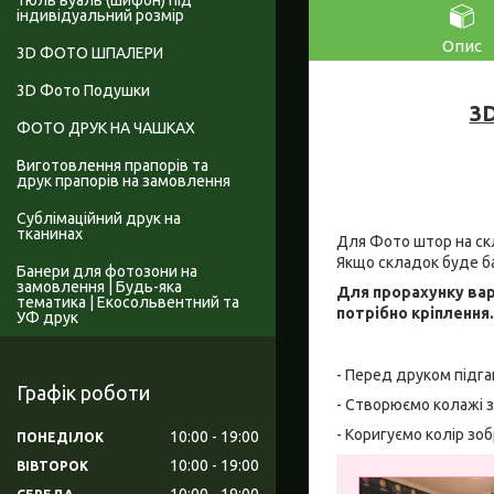
Тюль вуаль (шифон) під
індивідуальний розмір
Опис
3D ФОТО ШПАЛЕРИ
3D Фото Подушки
3D
ФОТО ДРУК НА ЧАШКАХ
Виготовлення прапорів та
друк прапорів на замовлення
Сублімаційний друк на
тканинах
Для Фото штор на скл
Якщо складок буде б
Банери для фотозони на
замовлення | Будь-яка
Для прорахунку вар
тематика | Екосольвентний та
потрібно кріплення
УФ друк
- Перед друком підга
Графік роботи
- Створюємо колажі з
- Коригуємо колір зо
10:00
19:00
ПОНЕДІЛОК
10:00
19:00
ВІВТОРОК
10:00
19:00