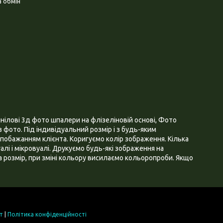
 обмін
нілові 3д фото шпалери на флізеліновій основі, Фото
 фото. Під індивідуальний розмір і з будь-яким
побажанням клієнта. Коригуємо колір зображення. Кілька
алі і мікровуалі. Друкуємо будь-які зображення на
 розмір, при зміні кольору висилаємо кольоропроби. Якщо
т
|
Політика конфіденційності