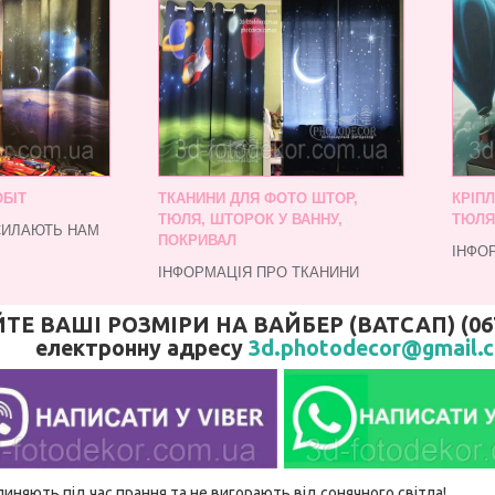
БІТ
ТКАНИНИ ДЛЯ ФОТО ШТОР,
КРІП
ТЮЛЯ, ШТОРОК У ВАННУ,
ТЮЛЯ
СИЛАЮТЬ НАМ
ПОКРИВАЛ
ІНФО
ІНФОРМАЦІЯ ПРО ТКАНИНИ
 ВАШІ РОЗМІРИ НА ВАЙБЕР (ВАТСАП) (067)
електронну адресу
3d.photodecor@gmail.
линяють під час прання та не вигорають від сонячного світла!