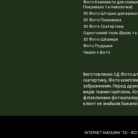
Фото Комплекти для спальн
Покривало та Наволочки)
3D Фото Шторки для ванної
3D Фото Покривала
3D Фото Скатертина
Однотонний тюль (Вуаль та 
3D Фото Шпалери
Фото Подушки
Чашки з фото
Виготовляємо 3Д Фото штор
скатертину, Фото комплект
зображенням. Перед друком
видів тканин і кріплень. К
флізелінових фотошпалера
клієнт не знайшов бажаної 