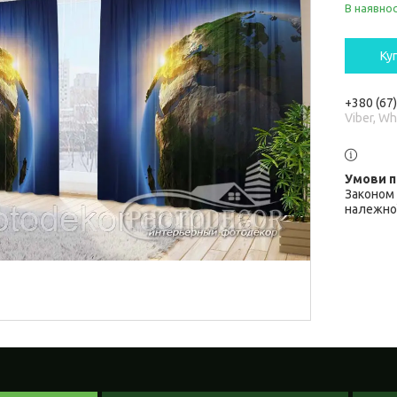
В наявнос
Ку
+380 (67
Viber, W
Законом 
належної