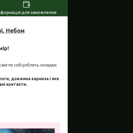
нформація для замовлення
і, Небом
мір!
самі по собі роблять складки.
логи, довжина карниза і яке
ані контакти.