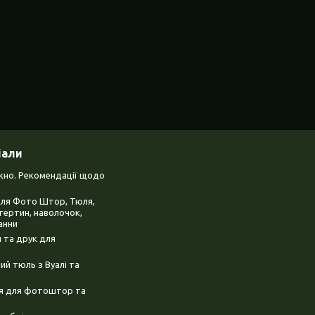
іали
ікно. Рекомендації щодо
для Фото Штор, Тюля,
тертин, наволочок,
анни
 та друк для
й тюль з Вуалі та
ня для фотоштор та