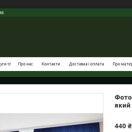
96
луги
Про нас
Контакти
Доставка і оплата
Про мате
Фото
який 
440 ₴