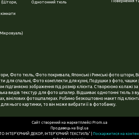
Повернення та
і (Штори,
Однотонний тюль
 кімнати
Мікровуаль)
и, Фото тюль, Фото покривала, Японські і Римські фото штори, Ві
и для спальні, Фото комплекти для кухні, Подушки з фото, чашки з
 підганяємо зображення під розмір клієнта. Створюємо колажі за 
ілька видів текстур для фото шпалер. Відшиває однотонні тюль з ву
х, вінілових фотошпалерах. Робимо безкоштовно макет під клієнта
для нього картинки, то він може вибрати її в фотобанку.
Сайт створений на маркетплейсі
Prom.ua
Продавець на Bigl.ua
ІНТЕРНЕТ МАГАЗИН "3D - ФОТО ІНТЕР’ЄРНИЙ ДЕКОР, ІНТЕР’ЄРНИЙ ТЕКСТИЛЬ" |
Поскаржитися на контен