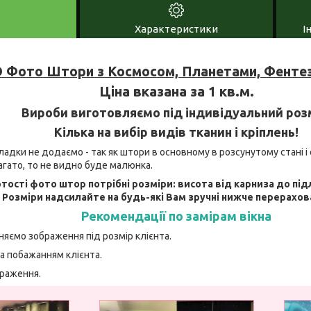
Характеристики
І
 Фото Штори з Космосом, Планетами, Фентез
Ціна вказана за 1 кв.м.
Вироби виготовляємо під індивідуальний роз
Кілька на вибір видів тканин і кріплень!
адки не додаємо - так як штори в основному в розсунутому стані і 
агато, то не видно буде малюнка.
тості фото штор потрібні розміри: висота від карниза до під
. Розміри надсилайте на будь-які Вам зручні нижче перерахов
Рекомендації по замірам вікна
няємо зображення під розмір клієнта.
а побажанням клієнта.
браження.