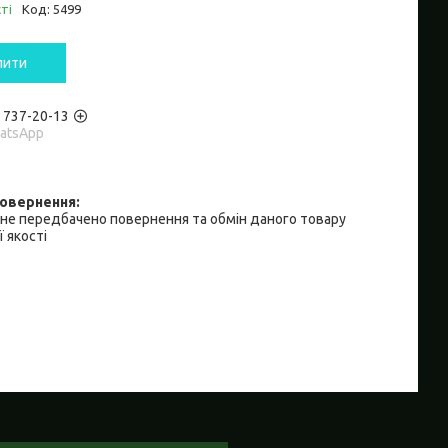
ті
Код:
5499
пити
) 737-20-13
hatsApp
не передбачено повернення та обмін даного товару
 якості