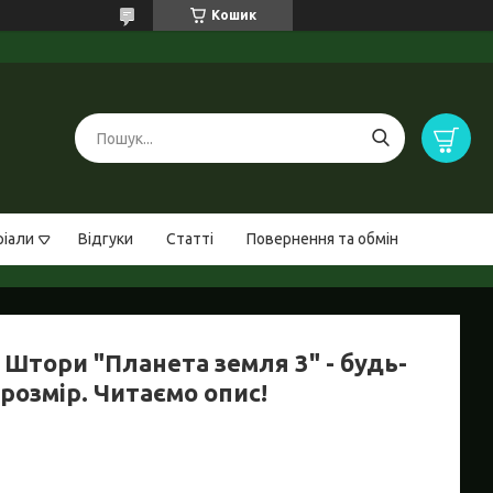
Кошик
ріали
Відгуки
Статті
Повернення та обмін
 Штори "Планета земля 3" - будь-
розмір. Читаємо опис!