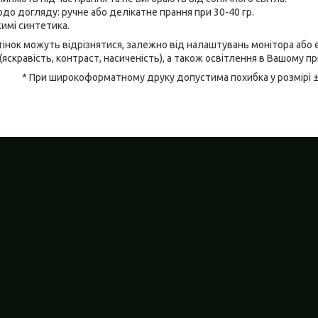
до догляду: ручне або делікатне прання при 30-40 гр.
имі синтетика.
відтінок можуть відрізнятися, залежно від налаштувань монітора аб
(яскравість, контраст, насиченість), а також освітлення в Вашому п
* При широкоформатному друку допустима похибка у розмірі 