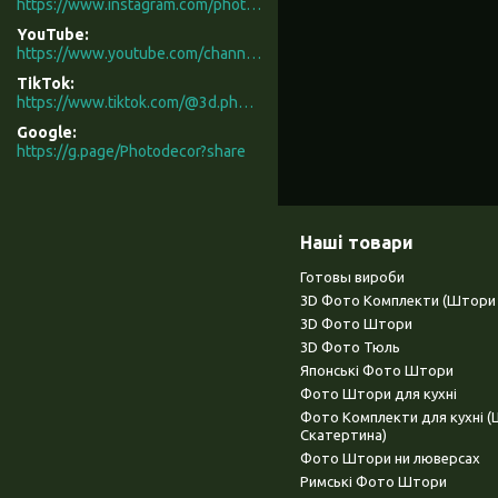
https://www.instagram.com/photodecor.com.ua/
YouTube
https://www.youtube.com/channel/UCXCUerfqRY1Pw7-IptdbqyA/videos
TikTok
https://www.tiktok.com/@3d.photodecor?is_from_webapp=1&sender_device=pc
Google
https://g.page/Photodecor?share
Наші товари
Готовы вироби
3D Фото Комплекти (Штори 
3D Фото Штори
3D Фото Тюль
Японські Фото Штори
Фото Штори для кухні
Фото Комплекти для кухні 
Скатертина)
Фото Штори ни люверсах
Римські Фото Штори