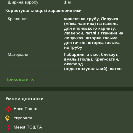
Ширина виробу
1 м
Користувальницькі характеристики
Кріплення:
кишеня на трубу, Липучка
(м’яка частина) на панель
для японського карнизу,
люверси, петлі з тканини на
липучках, шторна тасьма
для гачків, шторна тасьма
на трубу
Матеріали
Габардин, атлас, блекаут,
вуаль (тюль), Креп-сатин,
оксфорд
(відштовхувальний), сатен
Приховати
Умови доставки
Нова Пошта
Укрпошта
Meest ПОШТА