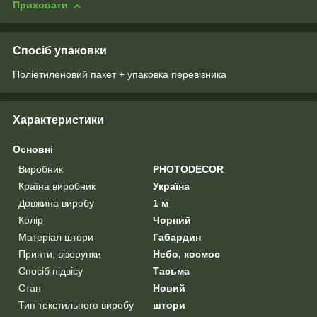
Приховати
Спосіб упаковки
Поліетиленовий пакет + упаковка перевізника
Характеристики
Основні
Виробник
PHOTODECOR
Країна виробник
Україна
Довжина виробу
1 м
Колір
Чорний
Матеріал штори
Габардин
Принти, візерунки
Небо, космос
Спосіб підвісу
Тасьма
Стан
Новий
Тип текстильного виробу
штори