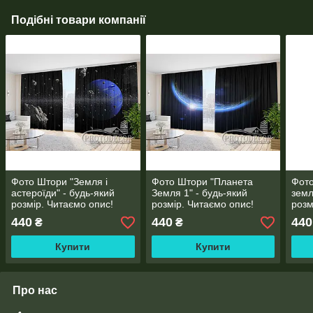
Подібні товари компанії
Фото Штори "Земля і
Фото Штори "Планета
Фото
астероїди" - будь-який
Земля 1" - будь-який
земл
розмір. Читаємо опис!
розмір. Читаємо опис!
розм
440
440
440
₴
₴
Купити
Купити
Про нас