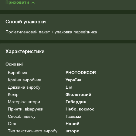
Приховати
Спосіб упаковки
Поліетиленовий пакет + упаковка перевізника
Характеристики
Основні
Виробник
PHOTODECOR
Країна виробник
Україна
Довжина виробу
1 м
Колір
Фіолетовий
Матеріал штори
Габардин
Принти, візерунки
Небо, космос
Спосіб підвісу
Тасьма
Стан
Новий
Тип текстильного виробу
штори