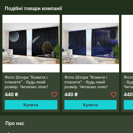
Подібні товари компанії
Фото Штори "Комета і
Фото Штори "Комети і
Фото
планети" - будь-який
планети" - будь-який
- бу
розмір. Читаємо опис!
розмір. Читаємо опис!
Чита
440
440
440
₴
₴
Купити
Купити
Про нас