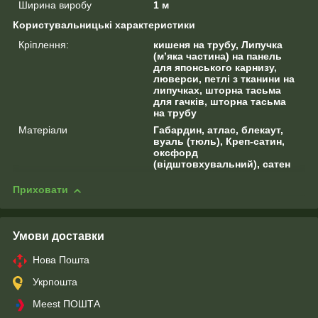
Ширина виробу
1 м
Користувальницькі характеристики
Кріплення:
кишеня на трубу, Липучка
(м’яка частина) на панель
для японського карнизу,
люверси, петлі з тканини на
липучках, шторна тасьма
для гачків, шторна тасьма
на трубу
Матеріали
Габардин, атлас, блекаут,
вуаль (тюль), Креп-сатин,
оксфорд
(відштовхувальний), сатен
Приховати
Умови доставки
Нова Пошта
Укрпошта
Meest ПОШТА