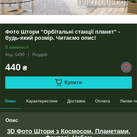
Фото Штори "Орбітальні станції планет" -
будь-який розмір. Читаємо опис!
В наявності
Код: 5490
Роздріб
440
₴
Купити
Опис
Характеристики
Доставка
Оплата
Умови п
Опис
3D Фото Штори з Космосом, Планетами,