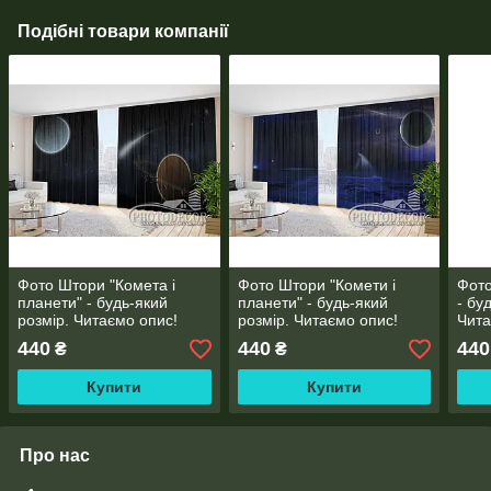
Подібні товари компанії
Фото Штори "Комета і
Фото Штори "Комети і
Фото
планети" - будь-який
планети" - будь-який
- бу
розмір. Читаємо опис!
розмір. Читаємо опис!
Чита
440
440
440
₴
₴
Купити
Купити
Про нас