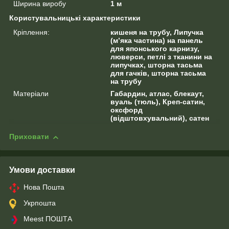
Ширина виробу
1 м
Користувальницькі характеристики
Кріплення:
кишеня на трубу, Липучка
(м’яка частина) на панель
для японського карнизу,
люверси, петлі з тканини на
липучках, шторна тасьма
для гачків, шторна тасьма
на трубу
Матеріали
Габардин, атлас, блекаут,
вуаль (тюль), Креп-сатин,
оксфорд
(відштовхувальний), сатен
Приховати
Умови доставки
Нова Пошта
Укрпошта
Meest ПОШТА