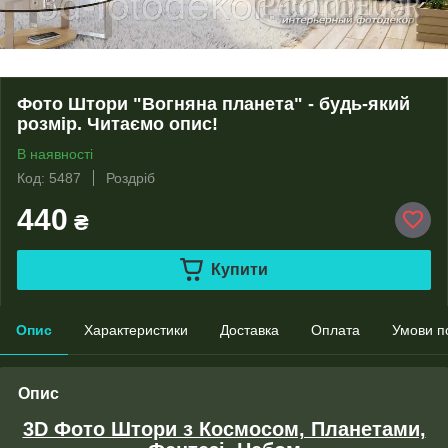
Фото Штори "Вогняна планета" - будь-який
розмір. Читаємо опис!
В наявності
Код: 5487
Роздріб
440
₴
Купити
Опис
Характеристики
Доставка
Оплата
Умови п
Опис
3D Фото Штори з Космосом, Планетами,