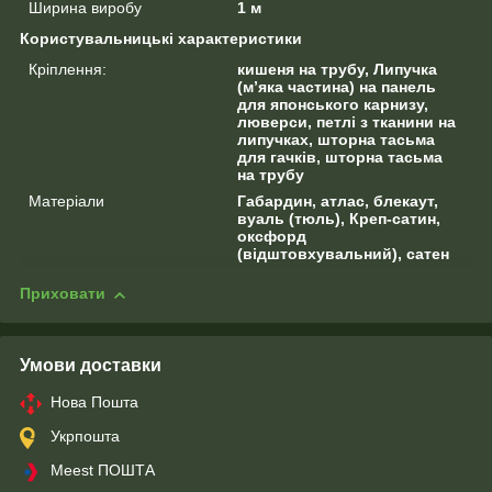
Ширина виробу
1 м
Користувальницькі характеристики
Кріплення:
кишеня на трубу, Липучка
(м’яка частина) на панель
для японського карнизу,
люверси, петлі з тканини на
липучках, шторна тасьма
для гачків, шторна тасьма
на трубу
Матеріали
Габардин, атлас, блекаут,
вуаль (тюль), Креп-сатин,
оксфорд
(відштовхувальний), сатен
Приховати
Умови доставки
Нова Пошта
Укрпошта
Meest ПОШТА