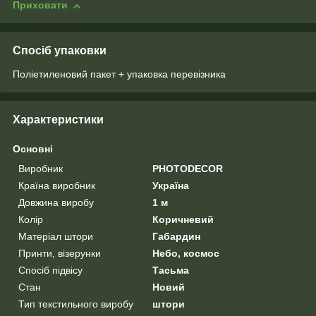
Приховати
Спосіб упаковки
Поліетиленовий пакет + упаковка перевізника
Характеристики
Основні
Виробник
PHOTODECOR
Країна виробник
Україна
Довжина виробу
1 м
Колір
Коричневий
Матеріал штори
Габардин
Принти, візерунки
Небо, космос
Спосіб підвісу
Тасьма
Стан
Новий
Тип текстильного виробу
штори