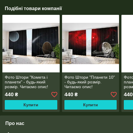
Подібні товари компанії
Фото Штори "Комета і
Фото Штори "Планети 10"
Фото
планети" - будь-який
- будь-який розмір.
план
розмір. Читаємо опис!
Читаємо опис!
розм
440
440
440
₴
₴
Купити
Купити
Про нас