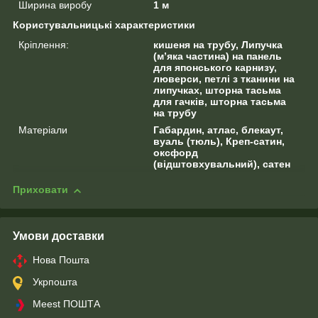
Ширина виробу
1 м
Користувальницькі характеристики
Кріплення:
кишеня на трубу, Липучка
(м’яка частина) на панель
для японського карнизу,
люверси, петлі з тканини на
липучках, шторна тасьма
для гачків, шторна тасьма
на трубу
Матеріали
Габардин, атлас, блекаут,
вуаль (тюль), Креп-сатин,
оксфорд
(відштовхувальний), сатен
Приховати
Умови доставки
Нова Пошта
Укрпошта
Meest ПОШТА