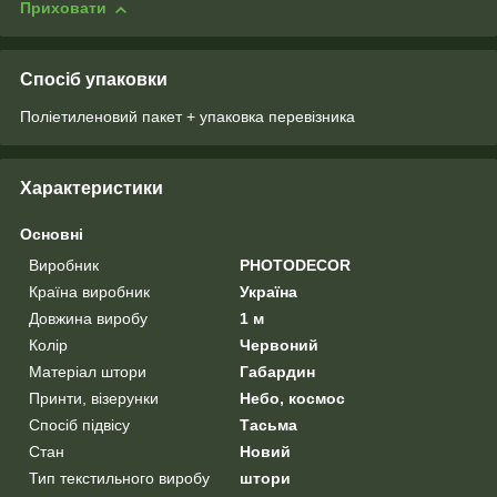
Приховати
Спосіб упаковки
Поліетиленовий пакет + упаковка перевізника
Характеристики
Основні
Виробник
PHOTODECOR
Країна виробник
Україна
Довжина виробу
1 м
Колір
Червоний
Матеріал штори
Габардин
Принти, візерунки
Небо, космос
Спосіб підвісу
Тасьма
Стан
Новий
Тип текстильного виробу
штори