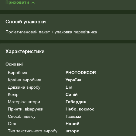
Приховати
Спосіб упаковки
Поліетиленовий пакет + упаковка перевізника
Характеристики
Основні
Виробник
PHOTODECOR
Країна виробник
Україна
Довжина виробу
1 м
Колір
Синій
Матеріал штори
Габардин
Принти, візерунки
Небо, космос
Спосіб підвісу
Тасьма
Стан
Новий
Тип текстильного виробу
штори