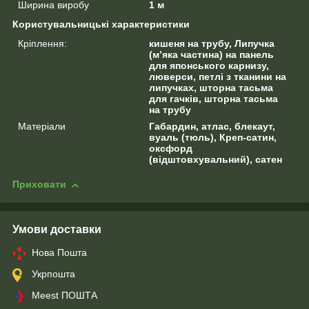
Ширина виробу
1 м
Користувальницькі характеристики
Кріплення:
кишеня на трубу, Липучка
(м’яка частина) на панель
для японського карнизу,
люверси, петлі з тканини на
липучках, шторна тасьма
для гачків, шторна тасьма
на трубу
Матеріали
Габардин, атлас, блекаут,
вуаль (тюль), Креп-сатин,
оксфорд
(відштовхувальний), сатен
Приховати
Умови доставки
Нова Пошта
Укрпошта
Meest ПОШТА