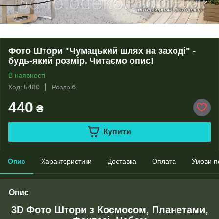
Фото Штори "Чумацький шлях на заході" -
будь-який розмір. Читаємо опис!
В наявності
Код: 5480
Роздріб
440
₴
Купити
Опис
Характеристики
Доставка
Оплата
Умови п
Опис
3D Фото Штори з Космосом, Планетами,