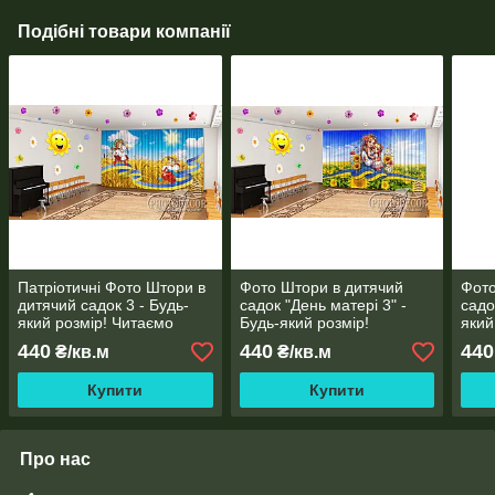
Подібні товари компанії
Патріотичні Фото Штори в
Фото Штори в дитячий
Фото
дитячий садок 3 - Будь-
садок "День матері 3" -
садо
який розмір! Читаємо
Будь-який розмір!
який
опис!
Читаємо опис!
опис
440
440
440
₴/кв.м
₴/кв.м
Купити
Купити
Про нас