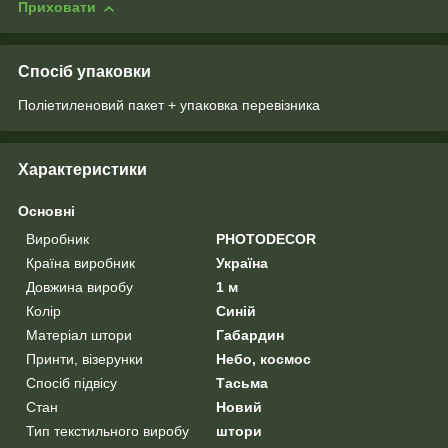
Приховати
Спосіб упаковки
Поліетиленовий пакет + упаковка перевізника
Характеристики
Основні
Виробник
PHOTODECOR
Країна виробник
Україна
Довжина виробу
1 м
Колір
Синій
Матеріал штори
Габардин
Принти, візерунки
Небо, космос
Спосіб підвісу
Тасьма
Стан
Новий
Тип текстильного виробу
штори