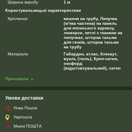
Ширина виробу
1 м
Користувальницькі характеристики
Кріплення:
кишеня на трубу, Липучка
(м’яка частина) на панель
для японського карнизу,
люверси, петлі з тканини на
липучках, шторна тасьма
для гачків, шторна тасьма
на трубу
Матеріали
Габардин, атлас, блекаут,
вуаль (тюль), Креп-сатин,
оксфорд
(відштовхувальний), сатен
Приховати
Умови доставки
Нова Пошта
Укрпошта
Meest ПОШТА