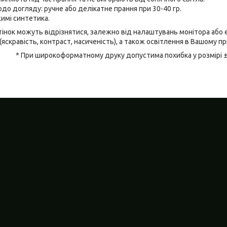
до догляду: ручне або делікатне прання при 30-40 гр.
имі синтетика.
відтінок можуть відрізнятися, залежно від налаштувань монітора аб
(яскравість, контраст, насиченість), а також освітлення в Вашому п
* При широкоформатному друку допустима похибка у розмірі 