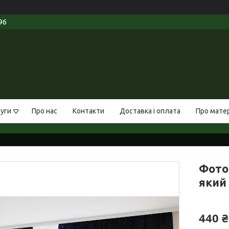
96
луги
Про нас
Контакти
Доставка і оплата
Про мате
Фото
який 
440 ₴