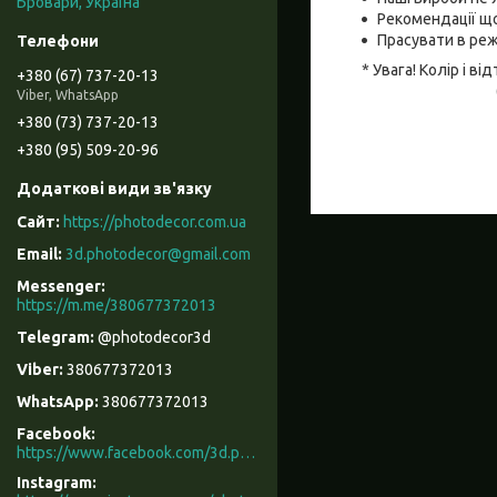
Бровари, Україна
Рекомендації що
Прасувати в реж
* Увага! Колір і 
+380 (67) 737-20-13
Viber, WhatsApp
+380 (73) 737-20-13
+380 (95) 509-20-96
https://photodecor.com.ua
3d.photodecor@gmail.com
https://m.me/380677372013
@photodecor3d
380677372013
380677372013
Facebook
https://www.facebook.com/3d.photodecor/
Instagram