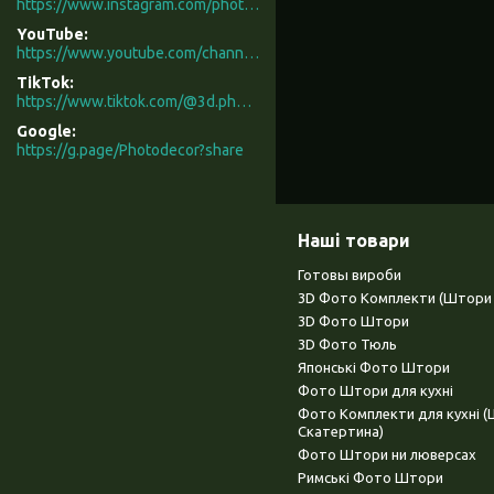
https://www.instagram.com/photodecor.com.ua/
YouTube
https://www.youtube.com/channel/UCXCUerfqRY1Pw7-IptdbqyA/videos
TikTok
https://www.tiktok.com/@3d.photodecor?is_from_webapp=1&sender_device=pc
Google
https://g.page/Photodecor?share
Наші товари
Готовы вироби
3D Фото Комплекти (Штори 
3D Фото Штори
3D Фото Тюль
Японські Фото Штори
Фото Штори для кухні
Фото Комплекти для кухні 
Скатертина)
Фото Штори ни люверсах
Римські Фото Штори