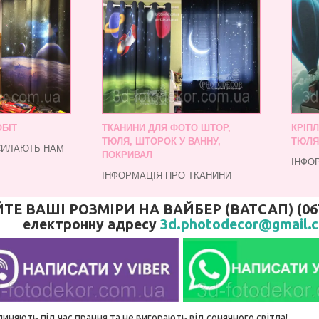
БІТ
ТКАНИНИ ДЛЯ ФОТО ШТОР,
КРІП
ТЮЛЯ, ШТОРОК У ВАННУ,
ТЮЛЯ
СИЛАЮТЬ НАМ
ПОКРИВАЛ
ІНФО
ІНФОРМАЦІЯ ПРО ТКАНИНИ
 ВАШІ РОЗМІРИ НА ВАЙБЕР (ВАТСАП) (067)
електронну адресу
3d.photodecor@gmail.
линяють під час прання та не вигорають від сонячного світла!