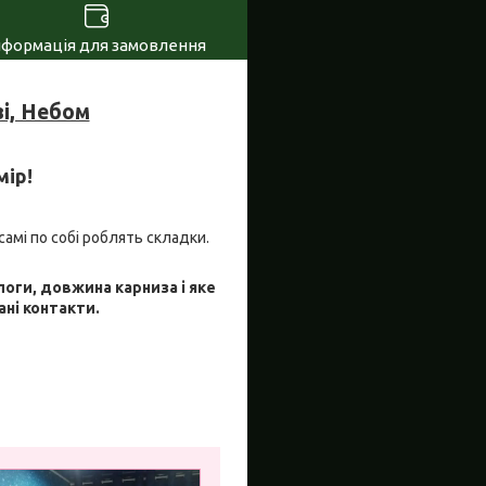
нформація для замовлення
і, Небом
мір!
самі по собі роблять складки.
логи, довжина карниза і яке
ані контакти.