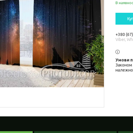
В наявнос
Ку
+380 (67
Viber, W
Законом 
належної