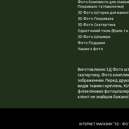
Фото Комплекти для спальн
Покривало та Наволочки)
3D Фото Шторки для ванної
3D Фото Покривала
3D Фото Скатертина
Однотонний тюль (Вуаль та 
3D Фото Шпалери
Фото Подушки
Чашки з фото
Виготовляємо 3Д Фото штор
скатертину, Фото комплект
зображенням. Перед друком
видів тканин і кріплень. К
флізелінових фотошпалера
клієнт не знайшов бажаної 