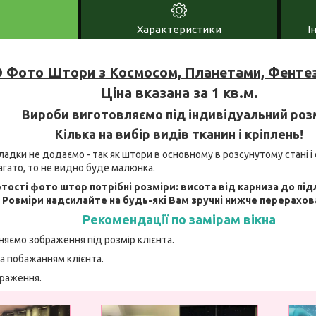
Характеристики
І
 Фото Штори з Космосом, Планетами, Фентез
Ціна вказана за 1 кв.м.
Вироби виготовляємо під індивідуальний роз
Кілька на вибір видів тканин і кріплень!
адки не додаємо - так як штори в основному в розсунутому стані і 
агато, то не видно буде малюнка.
тості фото штор потрібні розміри: висота від карниза до під
. Розміри надсилайте на будь-які Вам зручні нижче перерахов
Рекомендації по замірам вікна
няємо зображення під розмір клієнта.
а побажанням клієнта.
браження.