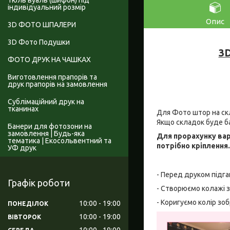
Тюль вуаль (шифон) під
індивідуальний розмір
Опис
3D ФОТО ШПАЛЕРИ
3D Фото Подушки
3D
ФОТО ДРУК НА ЧАШКАХ
Виготовлення прапорів та
друк прапорів на замовлення
Сублімаційний друк на
тканинах
Для Фото штор на скл
Якщо складок буде б
Банери для фотозони на
замовлення | Будь-яка
Для прорахунку вар
тематика | Екосольвентний та
потрібно кріплення
УФ друк
- Перед друком підга
Графік роботи
- Створюємо колажі з
- Коригуємо колір зо
10:00
19:00
ПОНЕДІЛОК
10:00
19:00
ВІВТОРОК
10:00
19:00