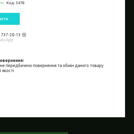
ті
Код:
5478
пити
) 737-20-13
hatsApp
не передбачено повернення та обмін даного товару
 якості