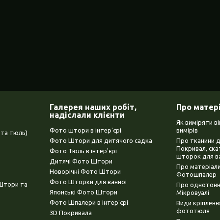
Галерея наших робіт,
Про матер
надіслали клієнти
Як виміряти в
Фото штори в інтер'єрі
вимірів
та тюль)
Фото Штори для дитячого садка
Про тканини 
Покривал, ска
Фото Тюль в інтер'єрі
шторок для в
Дитячі Фото Штори
Про матеріали
Новорічні Фото Штори
Фотошпалер
Фото Шторки для ванної
(Штори та
Про однотонни
Японські Фото Штори
Мікровуалі
Фото Шпалери в інтер'єрі
Види кріплен
фототюля
3D Покривала