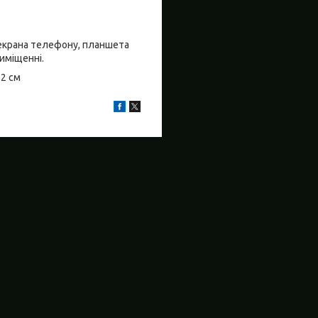
о екрана телефону, планшета
риміщенні.
±2 см