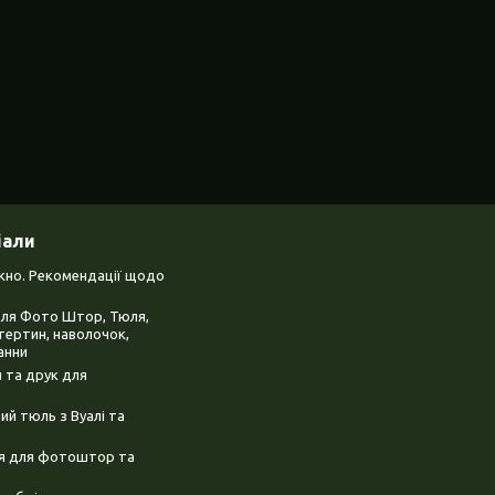
іали
ікно. Рекомендації щодо
для Фото Штор, Тюля,
тертин, наволочок,
анни
 та друк для
й тюль з Вуалі та
ня для фотоштор та