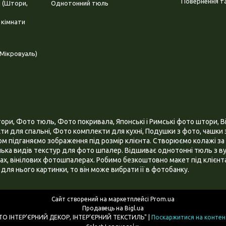
Повернення та
і (Штори,
Однотонний тюль
 кімнати
Мікровуаль)
и, Фото тюль, Фото покривала, Японські і Римські фото штори, Ві
и для спальні, Фото комплекти для кухні, Подушки з фото, чашки з
 підганяємо зображення під розмір клієнта. Створюємо колажі за 
ілька видів текстур для фото шпалер. Відшиває однотонні тюль з ву
х, вінілових фотошпалерах. Робимо безкоштовно макет під клієнта
для нього картинки, то він може вибрати її в фотобанку.
Сайт створений на маркетплейсі
Prom.ua
Продавець на Bigl.ua
ІНТЕРНЕТ МАГАЗИН "3D - ФОТО ІНТЕР’ЄРНИЙ ДЕКОР, ІНТЕР’ЄРНИЙ ТЕКСТИЛЬ" |
Поскаржитися на контен