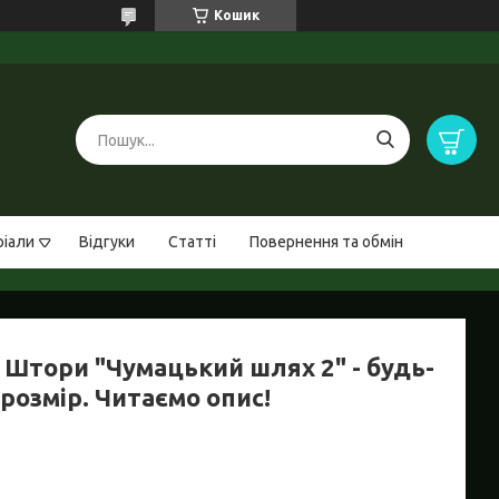
Кошик
ріали
Відгуки
Статті
Повернення та обмін
 Штори "Чумацький шлях 2" - будь-
розмір. Читаємо опис!