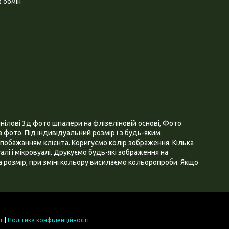
 обмін
нілові 3д фото шпалери на флізеліновій основі, Фото
 фото. Під індивідуальний розмір і з будь-яким
побажанням клієнта. Коригуємо колір зображення. Кілька
алі і мікровуалі. Друкуємо будь-які зображення на
 розмір, при зміні кольору висилаємо кольоропроби. Якщо
т
|
Політика конфіденційності