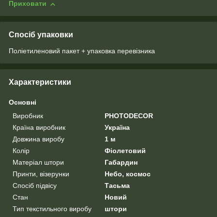
Приховати
Спосіб упаковки
Поліетиленовий пакет + упаковка перевізника
Характеристики
Основні
Виробник
PHOTODECOR
Країна виробник
Україна
Довжина виробу
1 м
Колір
Фіолетовий
Матеріал штори
Габардин
Принти, візерунки
Небо, космос
Спосіб підвісу
Тасьма
Стан
Новий
Тип текстильного виробу
штори