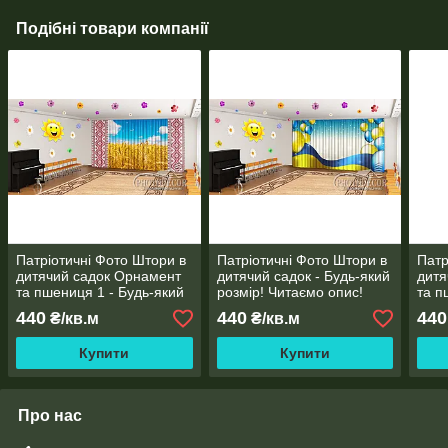
Подібні товари компанії
Патріотичні Фото Штори в
Патріотичні Фото Штори в
Патр
дитячий садок Орнамент
дитячий садок - Будь-який
дитя
та пшениця 1 - Будь-який
розмір! Читаємо опис!
та п
розмір! Читаємо опис!
Будь
440
440
440
₴/кв.м
₴/кв.м
Чита
Купити
Купити
Про нас