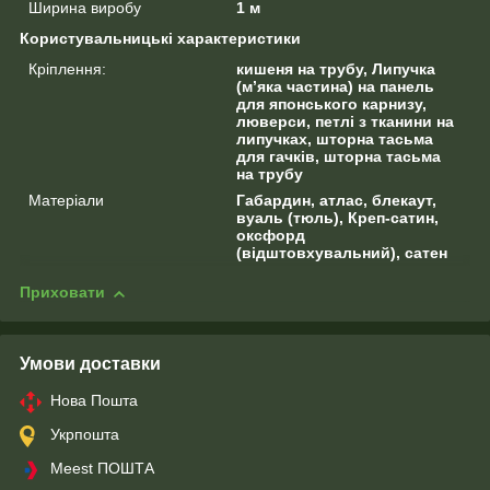
Ширина виробу
1 м
Користувальницькі характеристики
Кріплення:
кишеня на трубу, Липучка
(м’яка частина) на панель
для японського карнизу,
люверси, петлі з тканини на
липучках, шторна тасьма
для гачків, шторна тасьма
на трубу
Матеріали
Габардин, атлас, блекаут,
вуаль (тюль), Креп-сатин,
оксфорд
(відштовхувальний), сатен
Приховати
Умови доставки
Нова Пошта
Укрпошта
Meest ПОШТА