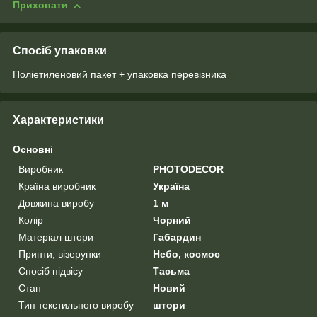
Приховати
Спосіб упаковки
Поліетиленовий пакет + упаковка перевізника
Характеристики
Основні
Виробник
PHOTODECOR
Країна виробник
Україна
Довжина виробу
1 м
Колір
Чорний
Матеріал штори
Габардин
Принти, візерунки
Небо, космос
Спосіб підвісу
Тасьма
Стан
Новий
Тип текстильного виробу
штори