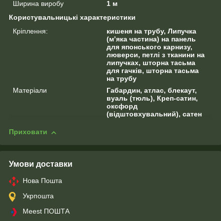
Ширина виробу
1 м
Користувальницькі характеристики
Кріплення:
кишеня на трубу, Липучка
(м’яка частина) на панель
для японського карнизу,
люверси, петлі з тканини на
липучках, шторна тасьма
для гачків, шторна тасьма
на трубу
Матеріали
Габардин, атлас, блекаут,
вуаль (тюль), Креп-сатин,
оксфорд
(відштовхувальний), сатен
Приховати
Умови доставки
Нова Пошта
Укрпошта
Meest ПОШТА