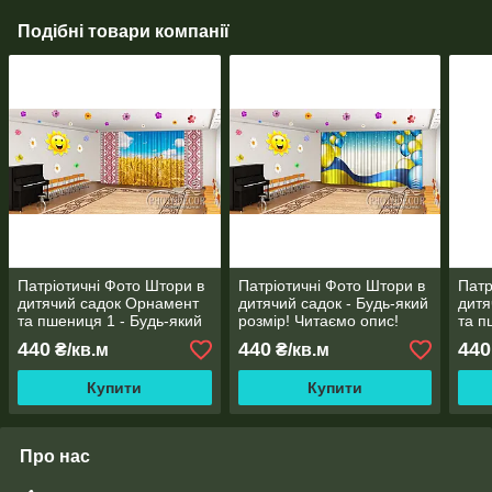
Подібні товари компанії
Патріотичні Фото Штори в
Патріотичні Фото Штори в
Патр
дитячий садок Орнамент
дитячий садок - Будь-який
дитя
та пшениця 1 - Будь-який
розмір! Читаємо опис!
та п
розмір! Читаємо опис!
Будь
440
440
440
₴/кв.м
₴/кв.м
Чита
Купити
Купити
Про нас