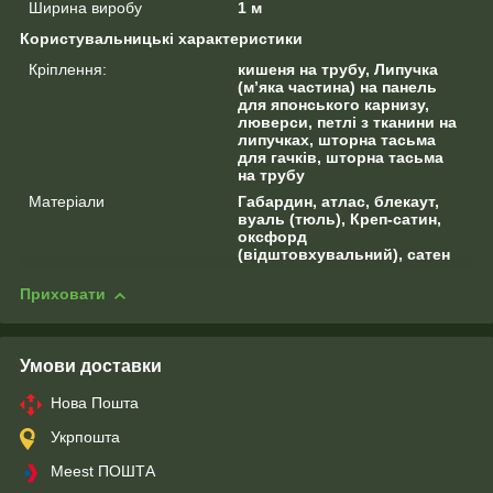
Ширина виробу
1 м
Користувальницькі характеристики
Кріплення:
кишеня на трубу, Липучка
(м’яка частина) на панель
для японського карнизу,
люверси, петлі з тканини на
липучках, шторна тасьма
для гачків, шторна тасьма
на трубу
Матеріали
Габардин, атлас, блекаут,
вуаль (тюль), Креп-сатин,
оксфорд
(відштовхувальний), сатен
Приховати
Умови доставки
Нова Пошта
Укрпошта
Meest ПОШТА