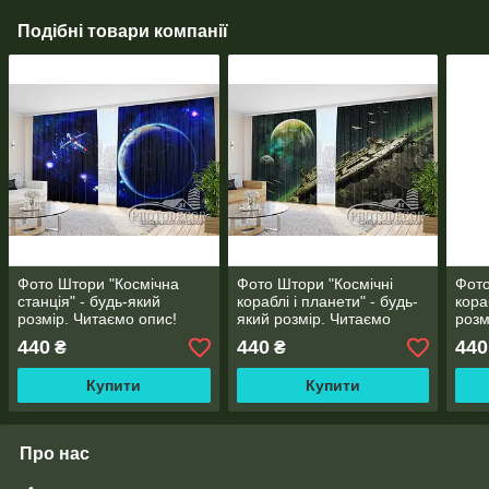
Подібні товари компанії
Фото Штори "Космічна
Фото Штори "Космічні
Фото
станція" - будь-який
кораблі і планети" - будь-
кора
розмір. Читаємо опис!
який розмір. Читаємо
розм
опис!
440
440
440
₴
₴
Купити
Купити
Про нас