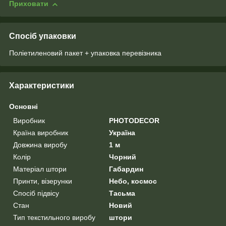
Приховати
Спосіб упаковки
Поліетиленовий пакет + упаковка перевізника
Характеристики
Основні
Виробник
PHOTODECOR
Країна виробник
Україна
Довжина виробу
1 м
Колір
Чорний
Матеріал штори
Габардин
Принти, візерунки
Небо, космос
Спосіб підвісу
Тасьма
Стан
Новий
Тип текстильного виробу
штори