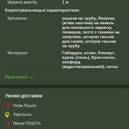
Ширина виробу
1 м
Користувальницькі характеристики
Кріплення:
кишеня на трубу, Липучка
(м’яка частина) на панель
для японського карнизу,
люверси, петлі з тканини на
липучках, шторна тасьма
для гачків, шторна тасьма
на трубу
Матеріали
Габардин, атлас, блекаут,
вуаль (тюль), Креп-сатин,
оксфорд
(відштовхувальний), сатен
Приховати
Умови доставки
Нова Пошта
Укрпошта
Meest ПОШТА