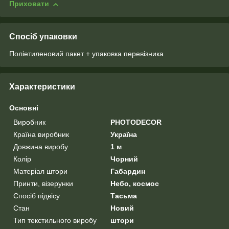
Приховати
Спосіб упаковки
Поліетиленовий пакет + упаковка перевізника
Характеристики
Основні
Виробник
PHOTODECOR
Країна виробник
Україна
Довжина виробу
1 м
Колір
Чорний
Матеріал штори
Габардин
Принти, візерунки
Небо, космос
Спосіб підвісу
Тасьма
Стан
Новий
Тип текстильного виробу
штори