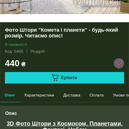
Фото Штори "Комета і планети" - будь-який
розмір. Читаємо опис!
В наявності
Код: 5465
Роздріб
440
₴
Купити
Опис
Характеристики
Доставка
Оплата
Умови п
Опис
3D Фото Штори з Космосом, Планетами,