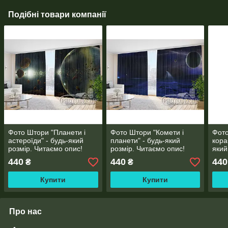
Подібні товари компанії
Фото Штори "Планети і
Фото Штори "Комети і
Фото
астероїди" - будь-який
планети" - будь-який
кора
розмір. Читаємо опис!
розмір. Читаємо опис!
який
опис
440
440
440
₴
₴
Купити
Купити
Про нас