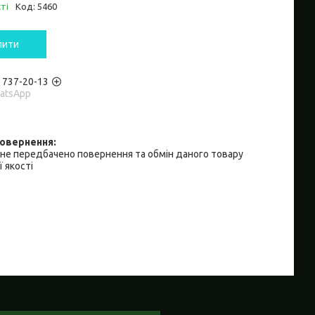
ті
Код:
5460
пити
) 737-20-13
hatsApp
не передбачено повернення та обмін даного товару
 якості