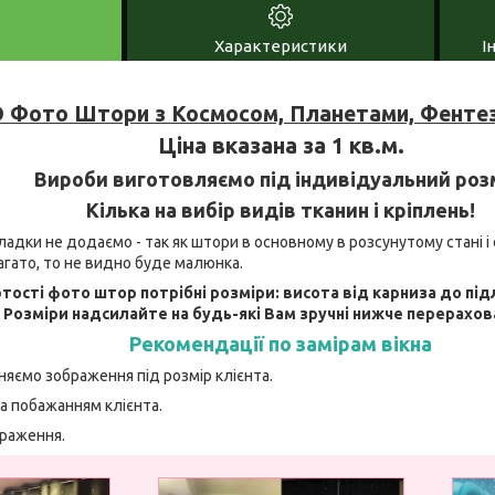
Характеристики
І
 Фото Штори з Космосом, Планетами, Фентез
Ціна вказана за 1 кв.м.
Вироби виготовляємо під індивідуальний роз
Кілька на вибір видів тканин і кріплень!
адки не додаємо - так як штори в основному в розсунутому стані і 
агато, то не видно буде малюнка.
тості фото штор потрібні розміри: висота від карниза до під
. Розміри надсилайте на будь-які Вам зручні нижче перерахов
Рекомендації по замірам вікна
няємо зображення під розмір клієнта.
а побажанням клієнта.
браження.