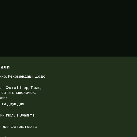
іали
ікно. Рекомендації щодо
для Фото Штор, Тюля,
тертин, наволочок,
анни
 та друк для
й тюль з Вуалі та
ня для фотоштор та