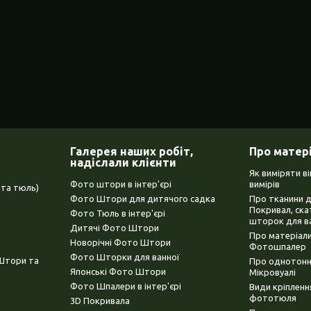
Галерея наших робіт,
Про матер
надіслали клієнти
Як виміряти в
Фото штори в інтер'єрі
вимірів
та тюль)
Фото Штори для дитячого садка
Про тканини 
Покривал, ска
Фото Тюль в інтер'єрі
шторок для в
Дитячі Фото Штори
Про матеріали
Новорічні Фото Штори
Фотошпалер
Фото Шторки для ванної
(Штори та
Про однотонни
Японські Фото Штори
Мікровуалі
Фото Шпалери в інтер'єрі
Види кріплен
фототюля
3D Покривала