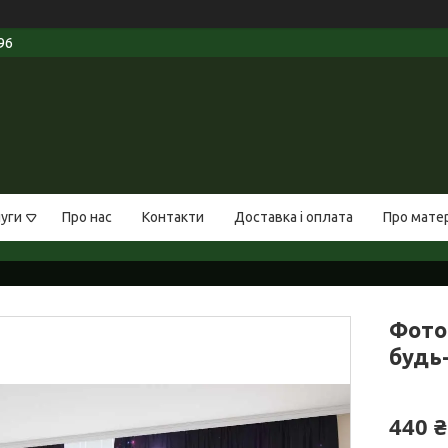
96
луги
Про нас
Контакти
Доставка і оплата
Про мате
Фото 
будь-
440 ₴