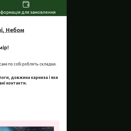
нформація для замовлення
і, Небом
мір!
самі по собі роблять складки.
логи, довжина карниза і яке
ані контакти.