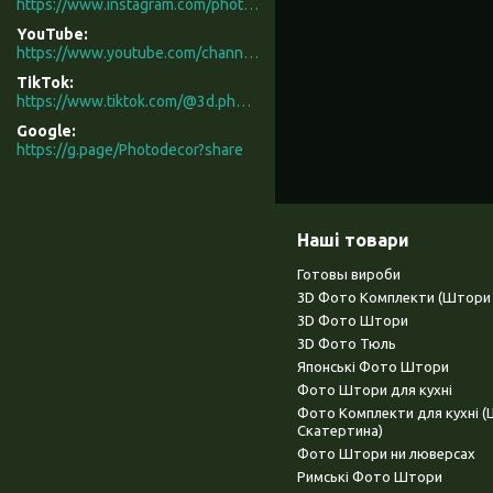
https://www.instagram.com/photodecor.com.ua/
YouTube
https://www.youtube.com/channel/UCXCUerfqRY1Pw7-IptdbqyA/videos
TikTok
https://www.tiktok.com/@3d.photodecor?is_from_webapp=1&sender_device=pc
Google
https://g.page/Photodecor?share
Наші товари
Готовы вироби
3D Фото Комплекти (Штори 
3D Фото Штори
3D Фото Тюль
Японські Фото Штори
Фото Штори для кухні
Фото Комплекти для кухні 
Скатертина)
Фото Штори ни люверсах
Римські Фото Штори