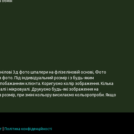
 обмін
нілові 3д фото шпалери на флізеліновій основі, Фото
 фото. Під індивідуальний розмір і з будь-яким
побажанням клієнта. Коригуємо колір зображення. Кілька
алі і мікровуалі. Друкуємо будь-які зображення на
 розмір, при зміні кольору висилаємо кольоропроби. Якщо
т
|
Політика конфіденційності