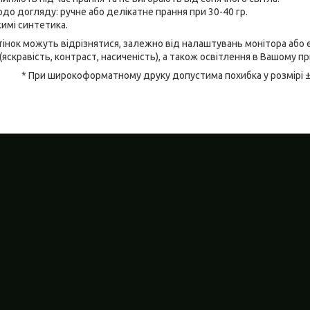
до догляду: ручне або делікатне прання при 30-40 гр.
имі синтетика.
відтінок можуть відрізнятися, залежно від налаштувань монітора аб
(яскравість, контраст, насиченість), а також освітлення в Вашому п
* При широкоформатному друку допустима похибка у розмірі 