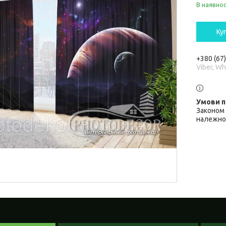
В наявнос
Ку
+380 (67
Viber, W
Законом 
належної