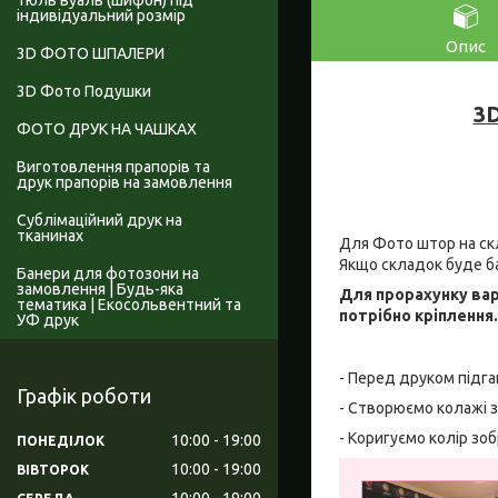
Тюль вуаль (шифон) під
індивідуальний розмір
Опис
3D ФОТО ШПАЛЕРИ
3D Фото Подушки
3D
ФОТО ДРУК НА ЧАШКАХ
Виготовлення прапорів та
друк прапорів на замовлення
Сублімаційний друк на
тканинах
Для Фото штор на скл
Якщо складок буде б
Банери для фотозони на
замовлення | Будь-яка
Для прорахунку вар
тематика | Екосольвентний та
потрібно кріплення
УФ друк
- Перед друком підга
Графік роботи
- Створюємо колажі з
- Коригуємо колір зо
10:00
19:00
ПОНЕДІЛОК
10:00
19:00
ВІВТОРОК
10:00
19:00