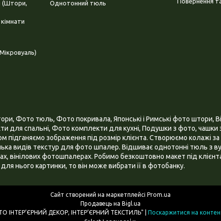
Повернення та
і (Штори,
Однотонний тюль
 кімнати
Мікровуаль)
и, Фото тюль, Фото покривала, Японські і Римські фото штори, Ві
и для спальні, Фото комплекти для кухні, Подушки з фото, чашки з
 підганяємо зображення під розмір клієнта. Створюємо колажі за 
ілька видів текстур для фото шпалер. Відшиває однотонні тюль з ву
х, вінілових фотошпалерах. Робимо безкоштовно макет під клієнта
для нього картинки, то він може вибрати її в фотобанку.
Сайт створений на маркетплейсі
Prom.ua
Продавець на Bigl.ua
ІНТЕРНЕТ МАГАЗИН "3D - ФОТО ІНТЕР’ЄРНИЙ ДЕКОР, ІНТЕР’ЄРНИЙ ТЕКСТИЛЬ" |
Поскаржитися на контен