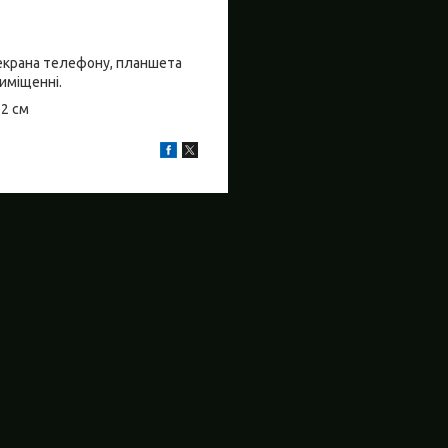
о екрана телефону, планшета
риміщенні.
±2 см