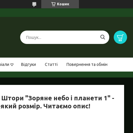
Кошик
ріали
Відгуки
Статті
Повернення та обмін
Штори "Зоряне небо і планети 1" -
який розмір. Читаємо опис!