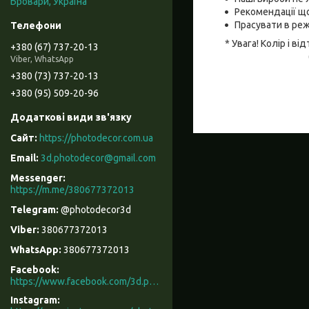
Бровари, Україна
Рекомендації що
Прасувати в реж
* Увага! Колір і 
+380 (67) 737-20-13
Viber, WhatsApp
+380 (73) 737-20-13
+380 (95) 509-20-96
https://photodecor.com.ua
3d.photodecor@gmail.com
https://m.me/380677372013
@photodecor3d
380677372013
380677372013
Facebook
https://www.facebook.com/3d.photodecor/
Instagram