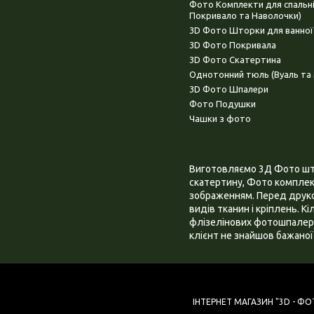
Фото Комплекти для спальн
Покривало та Наволочки)
3D Фото Шторки для ванної
3D Фото Покривала
3D Фото Скатертина
Однотонний тюль (Вуаль та 
3D Фото Шпалери
Фото Подушки
Чашки з фото
Виготовляємо 3Д Фото штор
скатертину, Фото комплект
зображенням. Перед друком
видів тканин і кріплень. К
флізелінових фотошпалера
клієнт не знайшов бажаної 