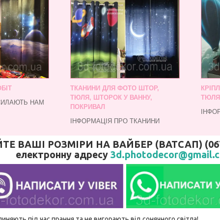
БІТ
ТКАНИНИ ДЛЯ ФОТО ШТОР,
КРІП
ТЮЛЯ, ШТОРОК У ВАННУ,
ТЮЛЯ
СИЛАЮТЬ НАМ
ПОКРИВАЛ
ІНФО
ІНФОРМАЦІЯ ПРО ТКАНИНИ
 ВАШІ РОЗМІРИ НА ВАЙБЕР (ВАТСАП) (067)
електронну адресу
3d.photodecor@gmail.
линяють під час прання та не вигорають від сонячного світла!