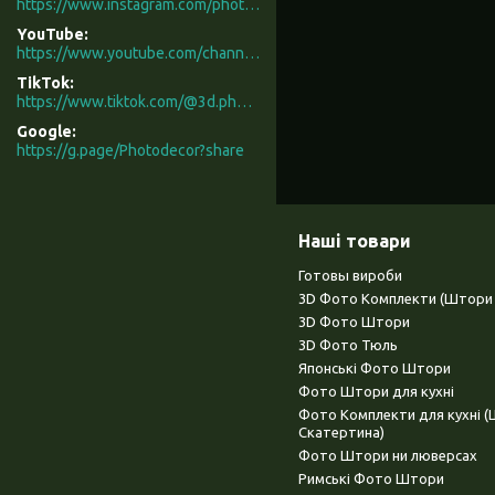
https://www.instagram.com/photodecor.com.ua/
YouTube
https://www.youtube.com/channel/UCXCUerfqRY1Pw7-IptdbqyA/videos
TikTok
https://www.tiktok.com/@3d.photodecor?is_from_webapp=1&sender_device=pc
Google
https://g.page/Photodecor?share
Наші товари
Готовы вироби
3D Фото Комплекти (Штори 
3D Фото Штори
3D Фото Тюль
Японські Фото Штори
Фото Штори для кухні
Фото Комплекти для кухні 
Скатертина)
Фото Штори ни люверсах
Римські Фото Штори