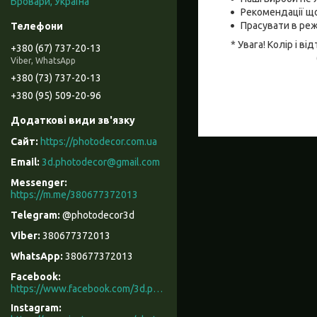
Бровари, Україна
Рекомендації що
Прасувати в реж
* Увага! Колір і 
+380 (67) 737-20-13
Viber, WhatsApp
+380 (73) 737-20-13
+380 (95) 509-20-96
https://photodecor.com.ua
3d.photodecor@gmail.com
https://m.me/380677372013
@photodecor3d
380677372013
380677372013
Facebook
https://www.facebook.com/3d.photodecor/
Instagram