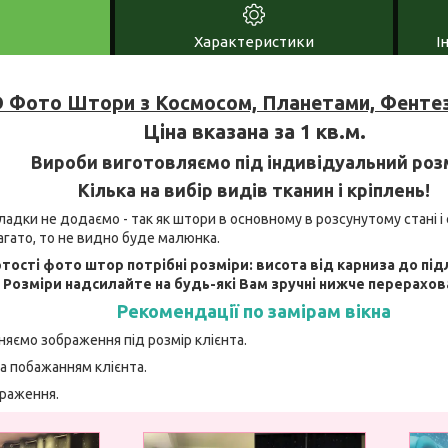
Характеристики
І
 Фото Штори з Космосом, Планетами, Фентез
Ціна вказана за 1 кв.м.
Вироби виготовляємо під індивідуальний роз
Кілька на вибір видів тканин і кріплень!
адки не додаємо - так як штори в основному в розсунутому стані і 
агато, то не видно буде малюнка.
тості фото штор потрібні розміри: висота від карниза до під
. Розміри надсилайте на будь-які Вам зручні нижче перерахов
Рекомендації по замірам вікна
няємо зображення під розмір клієнта.
а побажанням клієнта.
браження.