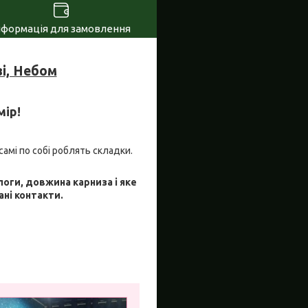
нформація для замовлення
і, Небом
мір!
самі по собі роблять складки.
логи, довжина карниза і яке
ані контакти.