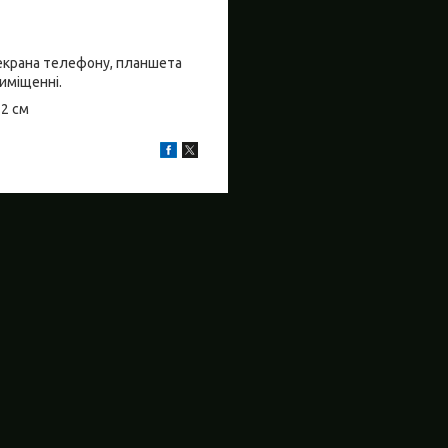
о екрана телефону, планшета
риміщенні.
±2 см