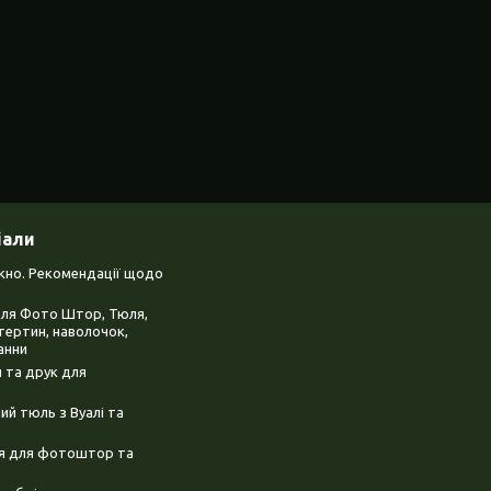
іали
ікно. Рекомендації щодо
для Фото Штор, Тюля,
тертин, наволочок,
анни
 та друк для
й тюль з Вуалі та
ня для фотоштор та