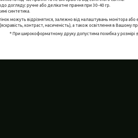
до догляду: ручне або делікатне прання при 30-40 гр.
имі синтетика.
відтінок можуть відрізнятися, залежно від налаштувань монітора аб
(яскравість, контраст, насиченість), а також освітлення в Вашому п
* При широкоформатному друку допустима похибка у розмірі 