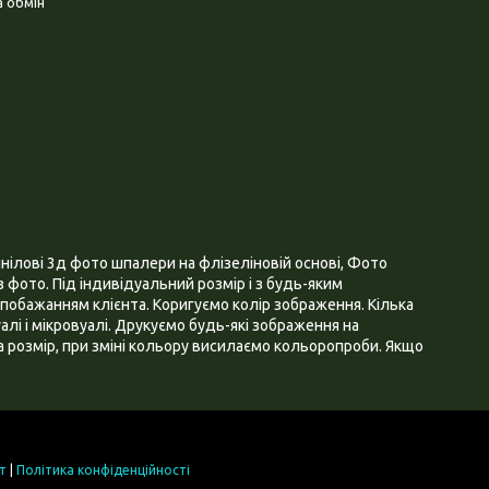
 обмін
нілові 3д фото шпалери на флізеліновій основі, Фото
 фото. Під індивідуальний розмір і з будь-яким
побажанням клієнта. Коригуємо колір зображення. Кілька
алі і мікровуалі. Друкуємо будь-які зображення на
 розмір, при зміні кольору висилаємо кольоропроби. Якщо
т
|
Політика конфіденційності