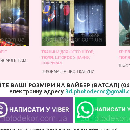
БІТ
ТКАНИНИ ДЛЯ ФОТО ШТОР,
КРІП
ТЮЛЯ, ШТОРОК У ВАННУ,
ТЮЛЯ
СИЛАЮТЬ НАМ
ПОКРИВАЛ
ІНФО
ІНФОРМАЦІЯ ПРО ТКАНИНИ
 ВАШІ РОЗМІРИ НА ВАЙБЕР (ВАТСАП) (067)
електронну адресу
3d.photodecor@gmail.
линяють під час прання та не вигорають від сонячного світла!