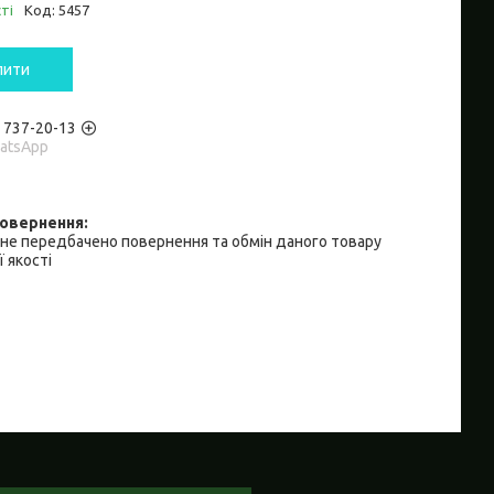
ті
Код:
5457
пити
) 737-20-13
hatsApp
не передбачено повернення та обмін даного товару
 якості