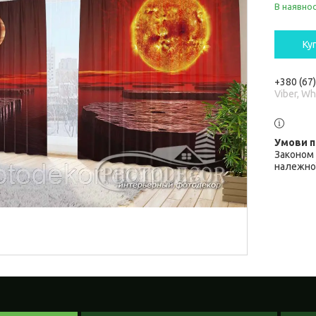
В наявнос
Ку
+380 (67
Viber, W
Законом 
належної