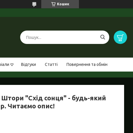
Кошик
ріали
Відгуки
Статті
Повернення та обмін
 Штори "Схід сонця" - будь-який
р. Читаємо опис!