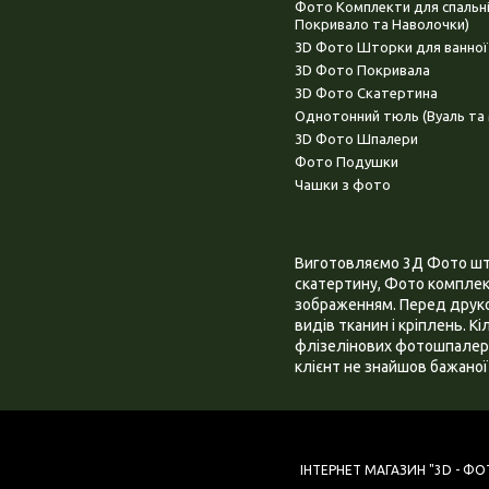
Фото Комплекти для спальн
Покривало та Наволочки)
3D Фото Шторки для ванної
3D Фото Покривала
3D Фото Скатертина
Однотонний тюль (Вуаль та 
3D Фото Шпалери
Фото Подушки
Чашки з фото
Виготовляємо 3Д Фото штор
скатертину, Фото комплект
зображенням. Перед друком
видів тканин і кріплень. К
флізелінових фотошпалера
клієнт не знайшов бажаної 