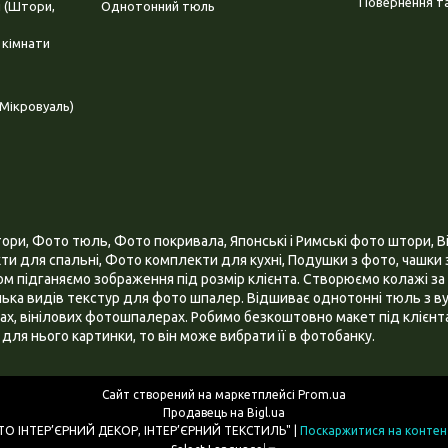
Повернення та
і (Штори,
Однотонний тюль
 кімнати
Мікровуаль)
и, Фото тюль, Фото покривала, Японські і Римські фото штори, Ві
и для спальні, Фото комплекти для кухні, Подушки з фото, чашки з
 підганяємо зображення під розмір клієнта. Створюємо колажі за 
ілька видів текстур для фото шпалер. Відшиває однотонні тюль з ву
х, вінілових фотошпалерах. Робимо безкоштовно макет під клієнта
для нього картинки, то він може вибрати її в фотобанку.
Сайт створений на маркетплейсі
Prom.ua
Продавець на Bigl.ua
ІНТЕРНЕТ МАГАЗИН "3D - ФОТО ІНТЕР’ЄРНИЙ ДЕКОР, ІНТЕР’ЄРНИЙ ТЕКСТИЛЬ" |
Поскаржитися на контен