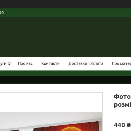
96
луги
Про нас
Контакти
Доставка і оплата
Про мате
Фото
розмі
440 ₴