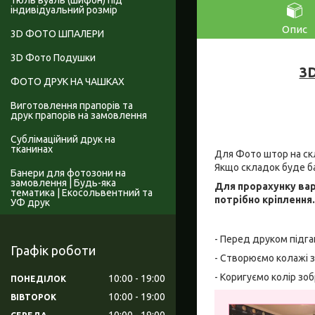
Тюль вуаль (шифон) під
індивідуальний розмір
Опис
3D ФОТО ШПАЛЕРИ
3D Фото Подушки
3D
ФОТО ДРУК НА ЧАШКАХ
Виготовлення прапорів та
друк прапорів на замовлення
Сублімаційний друк на
тканинах
Для Фото штор на скл
Якщо складок буде б
Банери для фотозони на
замовлення | Будь-яка
Для прорахунку вар
тематика | Екосольвентний та
потрібно кріплення
УФ друк
- Перед друком підга
Графік роботи
- Створюємо колажі з
- Коригуємо колір зо
10:00
19:00
ПОНЕДІЛОК
10:00
19:00
ВІВТОРОК
10:00
19:00