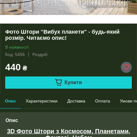
Фото Штори "Вибух планети" - будь-який
розмір. Читаємо опис!
В наявності
Код: 5456
Роздріб
440
₴
Купити
Опис
Характеристики
Доставка
Оплата
Умови п
Опис
3D Фото Штори з Космосом, Планетами,