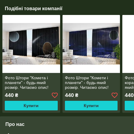
Подібні товари компанії
Фото Штори "Комета і
Фото Штори "Комети і
Фото
планети" - будь-який
планети" - будь-який
кора
розмір. Читаємо опис!
розмір. Читаємо опис!
який
опис
440
440
440
₴
₴
Купити
Купити
Про нас