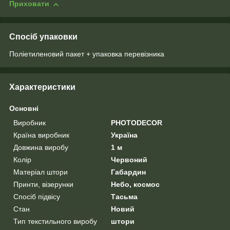
Приховати
Спосіб упаковки
Поліетиленовий пакет + упаковка перевізника
Характеристики
Основні
Виробник
PHOTODECOR
Країна виробник
Україна
Довжина виробу
1 м
Колір
Червоний
Матеріал штори
Габардин
Принти, візерунки
Небо, космос
Спосіб підвісу
Тасьма
Стан
Новий
Тип текстильного виробу
штори