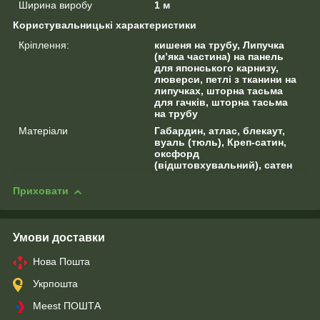
Ширина виробу
1 м
Користувальницькі характеристики
Кріплення:
кишеня на трубу, Липучка
(м’яка частина) на панель
для японського карнизу,
люверси, петлі з тканини на
липучках, шторна тасьма
для гачків, шторна тасьма
на трубу
Матеріали
Габардин, атлас, блекаут,
вуаль (тюль), Креп-сатин,
оксфорд
(відштовхувальний), сатен
Приховати
Умови доставки
Нова Пошта
Укрпошта
Meest ПОШТА