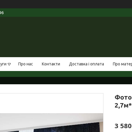
96
луги
Про нас
Контакти
Доставка і оплата
Про мате
Фото
2,7м*
3 580