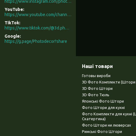
https://www.instagram.com/photodecor.com.ua/
YouTube
https://www.youtube.com/channel/UCXCUerfqRY1Pw7-IptdbqyA/videos
TikTok
https://www.tiktok.com/@3d.photodecor?is_from_webapp=1&sender_device=pc
Google
https://g.page/Photodecor?share
Наші товари
Готовы вироби
3D Фото Комплекти (Штори 
3D Фото Штори
3D Фото Тюль
Японські Фото Штори
Фото Штори для кухні
Фото Комплекти для кухні 
Скатертина)
Фото Штори ни люверсах
Римські Фото Штори