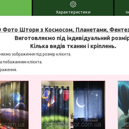
Характеристики
І
 Фото Штори з Космосом, Планетами, Фентез
Виготовляємо під індивідуальний розмір
Кілька видів тканин і кріплень.
няємо зображення під розмір клієнта.
а побажанням клієнта.
браження.