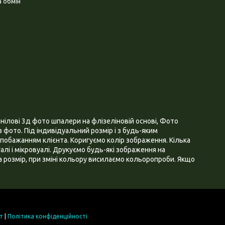
 обмін
нілові 3д фото шпалери на флізеліновій основі, Фото
 фото. Під індивідуальний розмір і з будь-яким
побажанням клієнта. Коригуємо колір зображення. Кілька
алі і мікровуалі. Друкуємо будь-які зображення на
 розмір, при зміні кольору висилаємо кольоропроби. Якщо
т
|
Політика конфіденційності