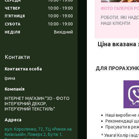
СЕРЕДА
10:00
19:00
ЧЕТВЕР
ФОТО ГАЛЕРЕЯ РО
10:00
19:00
ПʼЯТНИЦЯ
РОБОТИ, ЯКІ НАД
НАШІ КЛІЄНТИ
10:00
19:00
СУБОТА
Вихідний
НЕДІЛЯ
Ціна вказана 
Контакти
ДЛЯ ПРОРАХУНКУ
Ірина
ІНТЕРНЕТ МАГАЗИН "3D - ФОТО
ІНТЕР’ЄРНИЙ ДЕКОР,
ІНТЕР’ЄРНИЙ ТЕКСТИЛЬ"
Наші вироби не 
Рекомендації що
Прасувати в реж
вул. Короленко, 72, ТЦ «Ринок на
Київській», Поверх 2, Бутік 1,
* Увага! Колір і 