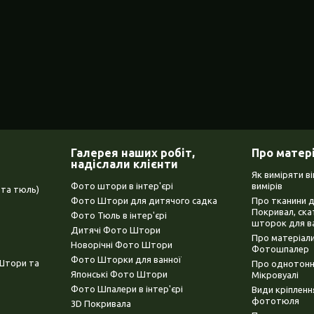
Галерея наших робіт,
Про матер
надіслали клієнти
Як виміряти в
Фото штори в інтер'єрі
вимірів
та тюль)
Фото Штори для дитячого садка
Про тканини 
Покривал, ска
Фото Тюль в інтер'єрі
шторок для в
Дитячі Фото Штори
Про матеріали
Новорічні Фото Штори
Фотошпалер
Фото Шторки для ванної
(Штори та
Про однотонни
Японські Фото Штори
Мікровуалі
Фото Шпалери в інтер'єрі
Види кріплен
фототюля
3D Покривала