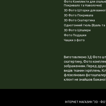
Фото Комплекти для спальн
Покривало та Наволочки)
3D Фото Шторки для ванної
3D Фото Покривала
3D Фото Скатертина
Однотонний тюль (Вуаль та 
3D Фото Шпалери
Фото Подушки
Чашки з фото
Виготовляємо 3Д Фото штор
скатертину, Фото комплект
зображенням. Перед друком
видів тканин і кріплень. К
флізелінових фотошпалера
клієнт не знайшов бажаної 