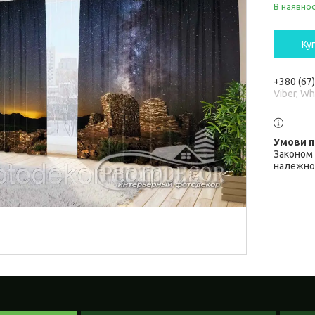
В наявнос
Ку
+380 (67
Viber, W
Законом 
належної