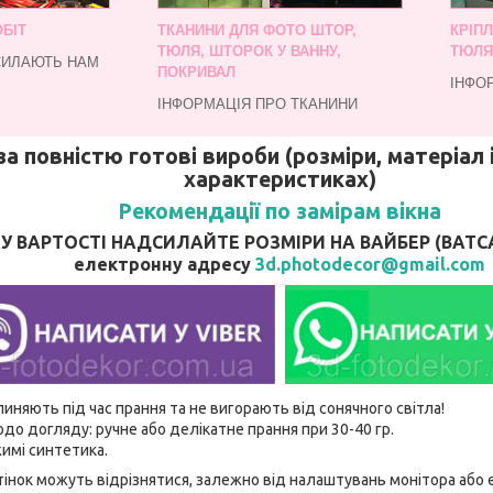
БІТ
ТКАНИНИ ДЛЯ ФОТО ШТОР,
КРІП
ТЮЛЯ, ШТОРОК У ВАННУ,
ТЮЛЯ
СИЛАЮТЬ НАМ
ПОКРИВАЛ
ІНФО
ІНФОРМАЦІЯ ПРО ТКАНИНИ
за повністю готові вироби (розміри, матеріал і
характеристиках)
Рекомендації по замірам вікна
 ВАРТОСТІ НАДСИЛАЙТЕ РОЗМІРИ НА ВАЙБЕР (ВАТСАП)
електронну адресу
3d.photodecor@gmail.com
линяють під час прання та не вигорають від сонячного світла!
до догляду: ручне або делікатне прання при 30-40 гр.
имі синтетика.
відтінок можуть відрізнятися, залежно від налаштувань монітора аб