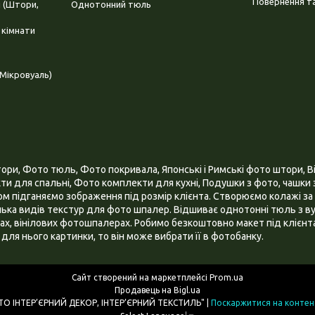
Повернення та
і (Штори,
Однотонний тюль
 кімнати
Мікровуаль)
и, Фото тюль, Фото покривала, Японські і Римські фото штори, Ві
и для спальні, Фото комплекти для кухні, Подушки з фото, чашки з
 підганяємо зображення під розмір клієнта. Створюємо колажі за 
ілька видів текстур для фото шпалер. Відшиває однотонні тюль з ву
х, вінілових фотошпалерах. Робимо безкоштовно макет під клієнта
для нього картинки, то він може вибрати її в фотобанку.
Сайт створений на маркетплейсі
Prom.ua
Продавець на Bigl.ua
ІНТЕРНЕТ МАГАЗИН "3D - ФОТО ІНТЕР’ЄРНИЙ ДЕКОР, ІНТЕР’ЄРНИЙ ТЕКСТИЛЬ" |
Поскаржитися на контен