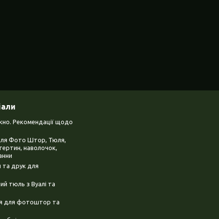
іали
ікно. Рекомендації щодо
для Фото Штор, Тюля,
тертин, наволочок,
анни
 та друк для
й тюль з Вуалі та
ня для фотоштор та