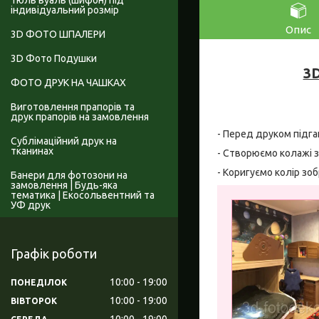
Тюль вуаль (шифон) під
індивідуальний розмір
Опис
3D ФОТО ШПАЛЕРИ
3D Фото Подушки
3D
ФОТО ДРУК НА ЧАШКАХ
Виготовлення прапорів та
друк прапорів на замовлення
- Перед друком підга
Сублімаційний друк на
тканинах
- Створюємо колажі з
- Коригуємо колір зо
Банери для фотозони на
замовлення | Будь-яка
тематика | Екосольвентний та
УФ друк
Графік роботи
10:00
19:00
ПОНЕДІЛОК
10:00
19:00
ВІВТОРОК
10:00
19:00