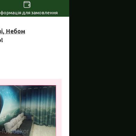
нформація для замовлення
і, Небом
!