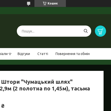
Кошик
ріали
Відгуки
Статті
Повернення та обмін
 Штори "Чумацький шлях"
2,9м (2 полотна по 1,45м), тасьма
 ₴