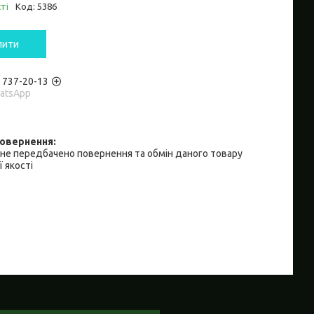
ті
Код:
5386
пити
) 737-20-13
hatsApp
не передбачено повернення та обмін даного товару
 якості