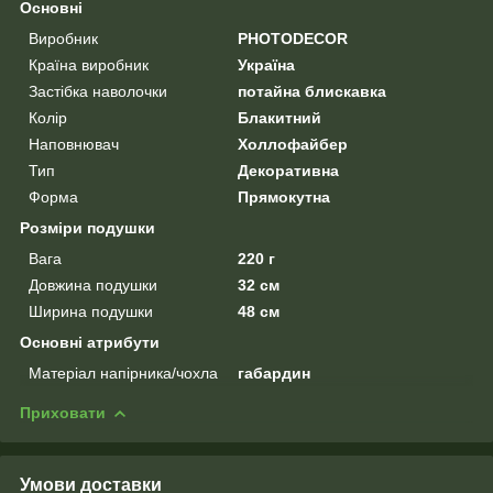
Основні
Виробник
PHOTODECOR
Країна виробник
Україна
Застібка наволочки
потайна блискавка
Колір
Блакитний
Наповнювач
Холлофайбер
Тип
Декоративна
Форма
Прямокутна
Розміри подушки
Вага
220 г
Довжина подушки
32 см
Ширина подушки
48 см
Основні атрибути
Матеріал напірника/чохла
габардин
Приховати
Умови доставки