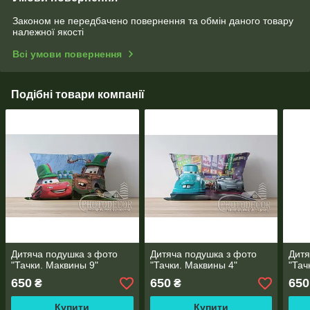
Законом не передбачено повернення та обмін даного товару
належної якості
Всі умови повернення
Подібні товари компанії
Дитяча подушка з фото
Дитяча подушка з фото
Дитя
"Тачки. Маквины 9"
"Тачки. Маквины 4"
"Тач
650
650
650
₴
₴
Купити
Купити