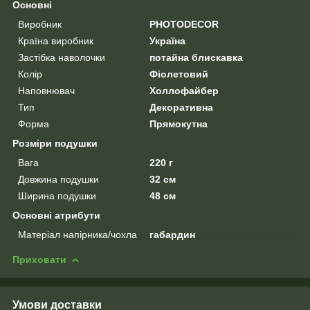
Основні
Виробник
PHOTODECOR
Країна виробник
Україна
Застібка наволочки
потайна блискавка
Колір
Фіолетовий
Наповнювач
Холлофайбер
Тип
Декоративна
Форма
Прямокутна
Розміри подушки
Вага
220 г
Довжина подушки
32 см
Ширина подушки
48 см
Основні атрибути
Матеріал напірника/чохла
габардин
Приховати
Умови доставки