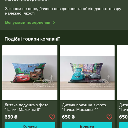
Законом не передбачено повернення та обмін даного товару
належної якості
Всі умови повернення
Подібні товари компанії
Дитяча подушка з фото
Дитяча подушка з фото
Дитя
"Тачки. Маквины 9"
"Тачки. Маквины 4"
"Тач
650
650
650
₴
₴
Купити
Купити