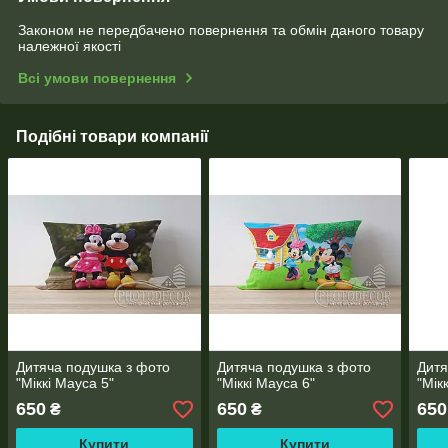
Законом не передбачено повернення та обмін даного товару
належної якості
Всі умови повернення
Подібні товари компанії
Дитяча подушка з фото
Дитяча подушка з фото
Дитя
"Міккі Мауса 5"
"Міккі Мауса 6"
"Мік
650
650
650
₴
₴
Купити
Купити