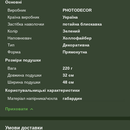
Основні
Виробник
PHOTODECOR
Країна виробник
Україна
Застібка наволочки
потайна блискавка
Колір
Зелений
Наповнювач
Холлофайбер
Тип
Декоративна
Форма
Прямокутна
Розміри подушки
Вага
220 г
Довжина подушки
32 см
Ширина подушки
48 см
Користувальницькі характеристики
Матеріал напірника/чохла
габардин
Приховати
Умови доставки