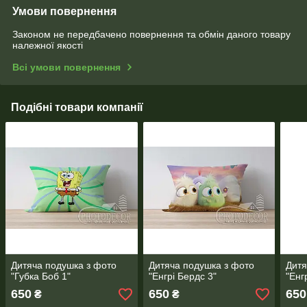
Умови повернення
Законом не передбачено повернення та обмін даного товару
належної якості
Всі умови повернення
Подібні товари компанії
Дитяча подушка з фото
Дитяча подушка з фото
Дитя
"Губка Боб 1"
"Енгрі Бердс 3"
"Енг
650
650
650
₴
₴