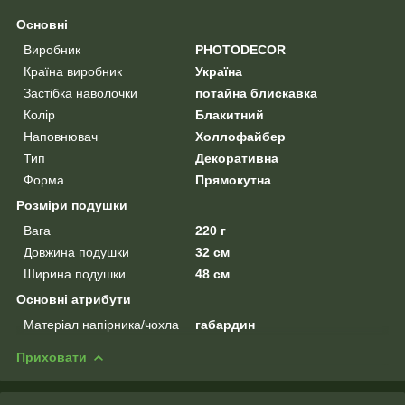
Основні
Виробник
PHOTODECOR
Країна виробник
Україна
Застібка наволочки
потайна блискавка
Колір
Блакитний
Наповнювач
Холлофайбер
Тип
Декоративна
Форма
Прямокутна
Розміри подушки
Вага
220 г
Довжина подушки
32 см
Ширина подушки
48 см
Основні атрибути
Матеріал напірника/чохла
габардин
Приховати