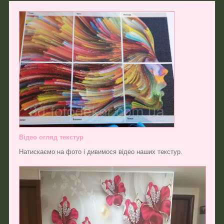
Відео огляд текстур
Натискаємо на фото і дивимося відео наших текстур.