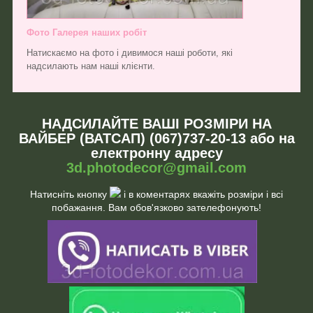
Фото Галерея наших робіт
Натискаємо на фото і дивимося наші роботи, які
надсилають нам наші клієнти.
НАДСИЛАЙТЕ ВАШІ РОЗМІРИ НА
ВАЙБЕР (ВАТСАП) (067)737-20-13 або на
електронну адресу
3d.photodecor@gmail.com
Натисніть кнопку
і в коментарях вкажіть розміри і всі
побажання. Вам обов'язково зателефонують!