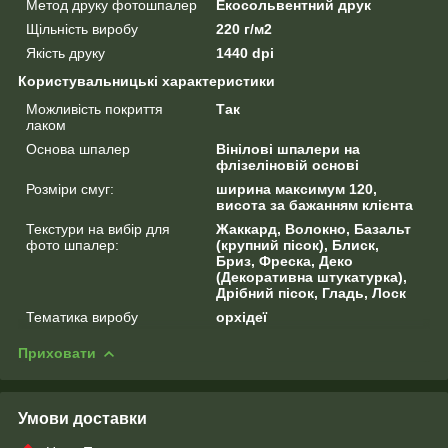
Метод друку фотошпалер
Екосольвентний друк
Щільність виробу
220 г/м2
Якість друку
1440 dpi
Користувальницькі характеристики
Можливість покриття
Так
лаком
Основа шпалер
Вінілові шпалери на
флізеліновій основі
Розміри смуг:
ширина максимум 120,
висота за бажанням клієнта
Текстури на вибір для
Жаккард, Волокно, Базальт
фото шпалер:
(крупний пісок), Блиск,
Бриз, Фреска, Деко
(Декоративна штукатурка),
Дрібний пісок, Гладь, Лоск
Тематика виробу
орхідеї
Приховати
Умови доставки