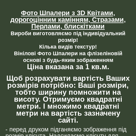
Фото Шпалери з 3D Квітами,
дорогоцінним камінням,
Стразами,
Перлами, блискітками
Вироби виготовляємо під індивідуальний
розмір!
Кілька видів текстур!
Вінілові Фото Шпалери на флізеліновій
основі з будь-яким зображенням
Ціна вказана за 1 кв.м.
Щоб розрахувати вартість Ваших
розмірів потрібно: Ваші розміри,
тобто ширину помножити на
висоту. Отримуємо квадратні
метри. І множимо квадратні
метри на вартість зазначену
сайті.
- перед друком підганяємо зображення під
розмір клієнта. Надсилаємо клієнту для