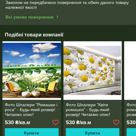
Законом не передбачено повернення та обмін даного товару
належної якості
Всі умови повернення
Подібні товари компанії
Фото Шпалери "Ромашки і
Фото Шпалери "Квіти
Фото
роса" - Будь-який розмір!
ромашок" - Будь-який
рома
Читаємо опис!
розмір! Читаємо опис!
розм
530
530
530
₴/кв.м
₴/кв.м
Купити
Купити