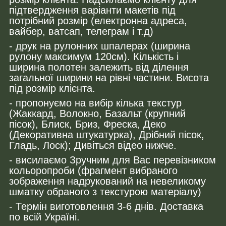
підтвердження варіанти макетів під
потрібний розмір (електронна адреса,
вайбер, ватсап, телеграм і т.д)
- друк на рулонних шпалерах (ширина
рулону максимум 120см). Кількість і
ширина полотен залежить від ділення
загальної ширини на рівні частини. Висота
під розмір клієнта.
- пропонуємо на вибір кілька текстур
(Жаккард, Волокно, Базальт (крупний
пісок), Блиск, Бриз, Фреска, Деко
(Декоративна штукатурка), Дрібний пісок,
Гладь, Лоск); Дивіться відео нижче.
- висилаємо Зручним для Вас перевізником
кольоропроби (фрагмент вибраного
зображення надрукований на невеликому
шматку обраного з текстурою матеріалу)
- Термін виготовлення 3-6 днів. Доставка
по всій Україні.