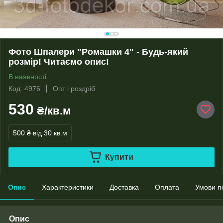
Фото Шпалери "Ромашки 4" - Будь-який
розмір! Читаємо опис!
В наявності
Код: 4976
Опт і роздріб
530
₴/кв.м
500 ₴
від 30 кв.м
Купити
Опис
Характеристики
Доставка
Оплата
Умови п
Опис