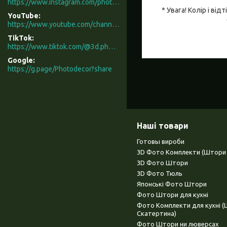
https://www.instagram.com/photodecor.com.ua/
* Увага! Колір і в
YouTube
https://www.youtube.com/channel/UCXCUerfqRY1Pw7-IptdbqyA/videos
TikTok
https://www.tiktok.com/@3d.photodecor?is_from_webapp=1&sender_device=pc
Google
https://g.page/Photodecor?share
Наші товари
Готовы вироби
3D Фото Комплекти (Штори 
3D Фото Штори
3D Фото Тюль
Японські Фото Штори
Фото Штори для кухні
Фото Комплекти для кухні 
Скатертина)
Фото Штори ни люверсах