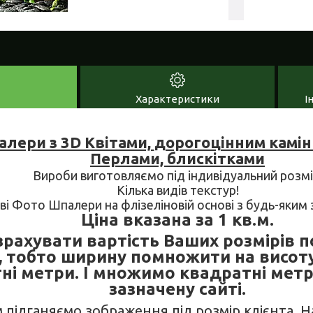
Характеристики
І
лери з 3D Квітами,
дорогоцінним камін
Перлами, блискітками
Вироби виготовляємо під індивідуальний розмі
Кілька видів текстур!
ові Фото Шпалери на флізеліновій основі з будь-яки
Ціна вказана за 1 кв.м.
рахувати вартість Ваших розмірів п
, тобто ширину помножити на висот
ні метри. І множимо квадратні метр
зазначену сайті.
м підганяємо зображення під розмір клієнта. 