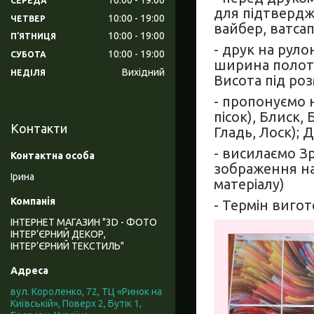
СЕРЕДА
для підтвердж
10:00
19:00
ЧЕТВЕР
вайбер, ватсап,
10:00
19:00
ПʼЯТНИЦЯ
- друк на руло
10:00
19:00
СУБОТА
ширина полоте
Вихідний
НЕДІЛЯ
Висота під роз
- пропонуємо н
пісок), Блиск,
Контакти
Гладь, Лоск); 
- висилаємо З
зображення на
Ірина
матеріалу)
- Термін вигот
ІНТЕРНЕТ МАГАЗИН "3D - ФОТО
ІНТЕР’ЄРНИЙ ДЕКОР,
ІНТЕР’ЄРНИЙ ТЕКСТИЛЬ"
вул. Короленко, 72, ТЦ «Ринок на
Київській», Поверх 2, Бутік 1,