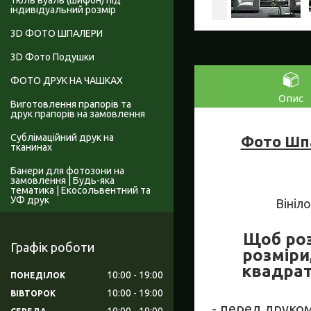
Тюль вуаль (шифон) під
індивідуальний розмір
3D ФОТО ШПАЛЕРИ
3D Фото Подушки
ФОТО ДРУК НА ЧАШКАХ
Опис
Виготовлення прапорів та
друк прапорів на замовлення
Сублімаційний друк на
Фото Шпа
тканинах
Банери для фотозони на
замовлення | Будь-яка
тематика | Екосольвентний та
УФ друк
Вініл
Щоб роз
Графік роботи
розміри
квадрат
10:00
19:00
ПОНЕДІЛОК
10:00
19:00
ВІВТОРОК
- перед друко
10:00
19:00