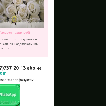
Галерея наших робіт
каємо на фото і дивимося
оботи, які надсилають нам
лієнти.
737-20-13 або на
com
язково зателефонують!