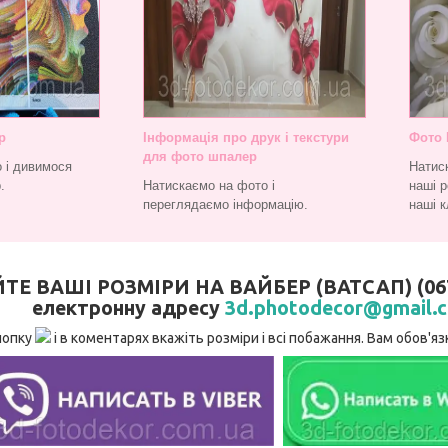
р
Інформація про друк і текстури
Фото 
для фото шпалер
 і дивимося
Натис
.
Натискаємо на фото і
наші р
переглядаємо інформацію.
наші к
 ВАШІ РОЗМІРИ НА ВАЙБЕР (ВАТСАП) (067)
електронну адресу
3d.photodecor@gmail.
нопку
і в коментарях вкажіть розміри і всі побажання. Вам обов'