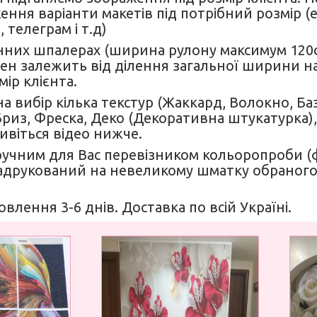
ення варіанти макетів під потрібний розмір (
 телеграм і т.д)
нних шпалерах (ширина рулону максимум 120см)
н залежить від ділення загальної ширини на 
мір клієнта.
а вибір кілька текстур (Жаккард, Волокно, Б
 Бриз, Фреска, Деко (Декоративна штукатурка),
Дивіться відео нижче.
ручним для Вас перевізником кольоропроби 
друкований на невеликому шматку обраного
овлення 3-6 днів. Доставка по всій Україні.