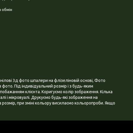
 обмін
нілові 3д фото шпалери на флізеліновій основі, Фото
 фото. Під індивідуальний розмір і з будь-яким
побажанням клієнта. Коригуємо колір зображення. Кілька
алі і мікровуалі. Друкуємо будь-які зображення на
 розмір, при зміні кольору висилаємо кольоропроби. Якщо