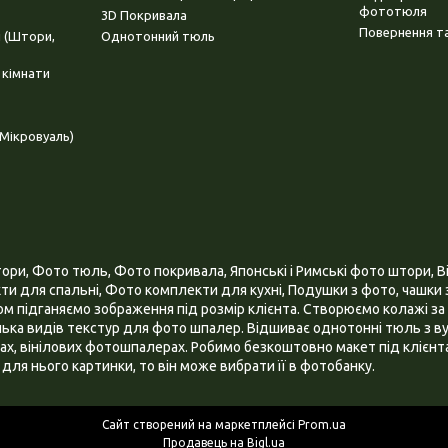
фототюля
3D Покривала
Повернення та
і (Штори,
Однотонний тюль
 кімнати
Мікровуаль)
и, Фото тюль, Фото покривала, Японські і Римські фото штори, Ві
и для спальні, Фото комплекти для кухні, Подушки з фото, чашки з
 підганяємо зображення під розмір клієнта. Створюємо колажі за 
ілька видів текстур для фото шпалер. Відшиває однотонні тюль з ву
х, вінілових фотошпалерах. Робимо безкоштовно макет під клієнта
для нього картинки, то він може вибрати її в фотобанку.
Сайт створений на маркетплейсі
Prom.ua
Продавець на Bigl.ua