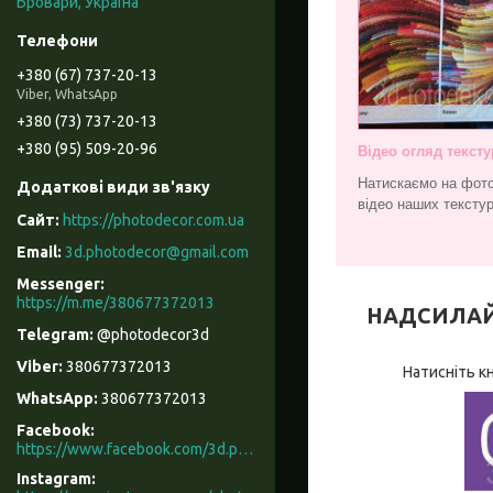
Бровари, Україна
+380 (67) 737-20-13
Viber, WhatsApp
+380 (73) 737-20-13
+380 (95) 509-20-96
Відео огляд тексту
Натискаємо на фото
відео наших текстур
https://photodecor.com.ua
3d.photodecor@gmail.com
https://m.me/380677372013
НАДСИЛАЙТЕ
@photodecor3d
380677372013
Натисніть к
380677372013
Facebook
https://www.facebook.com/3d.photodecor/
Instagram