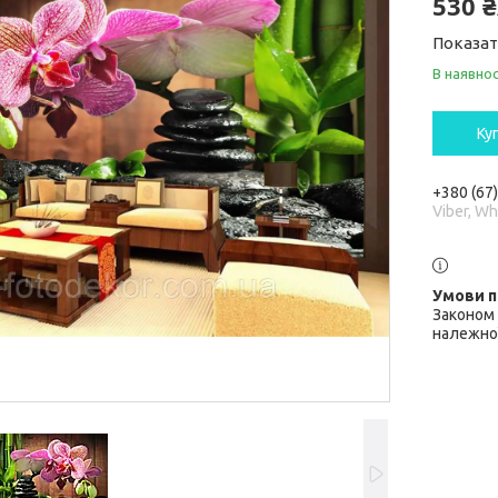
530 
Показат
В наявнос
Ку
+380 (67
Viber, W
Законом 
належної