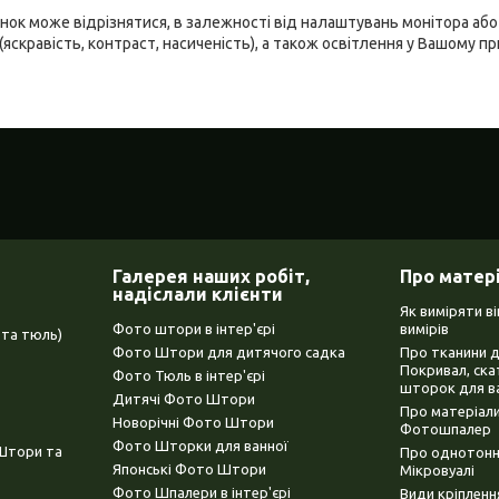
ідтінок може відрізнятися, в залежності від налаштувань монітора а
(яскравість, контраст, насиченість), а також освітлення у Вашому п
Галерея наших робіт,
Про матер
надіслали клієнти
Як виміряти в
Фото штори в інтер'єрі
вимірів
та тюль)
Фото Штори для дитячого садка
Про тканини 
Покривал, ска
Фото Тюль в інтер'єрі
шторок для в
Дитячі Фото Штори
Про матеріали
Новорічні Фото Штори
Фотошпалер
Фото Шторки для ванної
(Штори та
Про однотонни
Японські Фото Штори
Мікровуалі
Фото Шпалери в інтер'єрі
Види кріплен