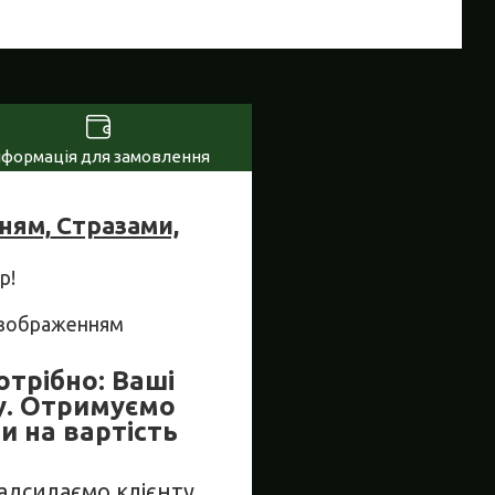
нформація для замовлення
ням,
Стразами,
р!
м зображенням
отрібно: Ваші
у. Отримуємо
и на вартість
Надсилаємо клієнту