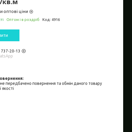
₴/кв.м
и оптові ціни
ті
Оптом і в роздріб
Код:
4916
пити
) 737-20-13
hatsApp
не передбачено повернення та обмін даного товару
 якості