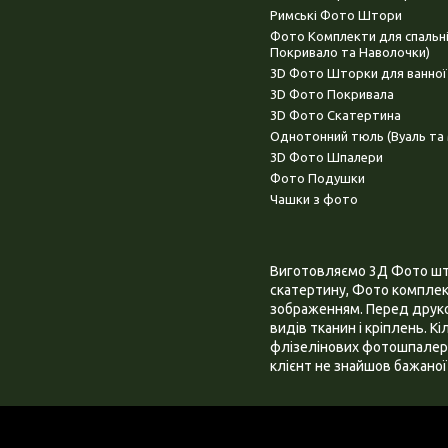
Римські Фото Штори
Фото Комплекти для спальн
Покривало та Наволочки)
3D Фото Шторки для ванної
3D Фото Покривала
3D Фото Скатертина
Однотонний тюль (Вуаль та 
3D Фото Шпалери
Фото Подушки
Чашки з фото
Виготовляємо 3Д Фото штор
скатертину, Фото комплект
зображенням. Перед друком
видів тканин і кріплень. К
флізелінових фотошпалера
клієнт не знайшов бажаної 