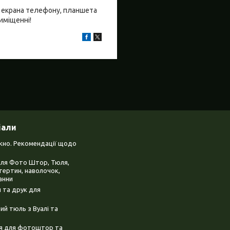
бо екрана телефону, планшета
риміщенні!
іали
ікно. Рекомендації щодо
для Фото Штор, Тюля,
тертин, наволочок,
анни
 та друк для
й тюль з Вуалі та
ня для фотоштор та