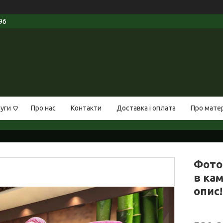
96
луги
Про нас
Контакти
Доставка і оплата
Про мате
Фото
в кам
опис!