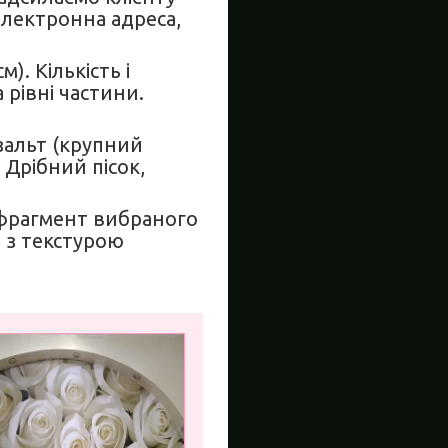
електронна адреса,
. Кількість і
рівні частини.
азальт (крупний
 Дрібний пісок,
(фрагмент вибраного
 з текстурою