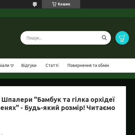
Кошик
ріали
Відгуки
Статті
Повернення та обмін
 Шпалери "Бамбук та гілка орхідеї
енях" - Будь-який розмір! Читаємо