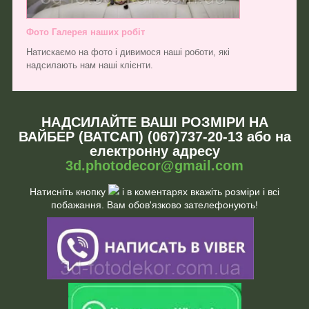
Фото Галерея наших робіт
Натискаємо на фото і дивимося наші роботи, які
надсилають нам наші клієнти.
НАДСИЛАЙТЕ ВАШІ РОЗМІРИ НА
ВАЙБЕР (ВАТСАП) (067)737-20-13 або на
електронну адресу
3d.photodecor@gmail.com
Натисніть кнопку
і в коментарях вкажіть розміри і всі
побажання. Вам обов'язково зателефонують!