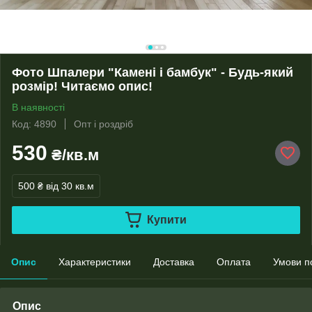
Фото Шпалери "Камені і бамбук" - Будь-який
розмір! Читаємо опис!
В наявності
Код: 4890
Опт і роздріб
530
₴/кв.м
500 ₴
від 30 кв.м
Купити
Опис
Характеристики
Доставка
Оплата
Умови п
Опис