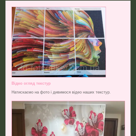
Відео огляд текстур
Натискаємо на фото і дивимося відео наших текстур.