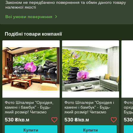
Законом не передбачено повернення та обмін даного товару
належної якості
Всі умови повернення
Подібні товари компанії
Фото Шпалери "Орхідея,
Фото Шпалери "Орхідея і
Фото
камені і бамбук" - Будь-
камені і бамбук" - Будь-
орхі
який розмір! Читаємо
який розмір! Читаємо
Будь
опис!
опис!
Чита
530
530
530
₴/кв.м
₴/кв.м
Купити
Купити