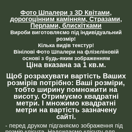
Фото Шпалери з 3D Квітами,
дорогоцінним камінням,
Стразами,
Перлами, блискітками
Вироби виготовляємо під індивідуальний
розмір!
Кілька видів текстур!
Вінілові Фото Шпалери на флізеліновій
основі з будь-яким зображенням
Ціна вказана за 1 кв.м.
Щоб розрахувати вартість Ваших
розмірів потрібно: Ваші розміри,
тобто ширину помножити на
висоту. Отримуємо квадратні
метри. І множимо квадратні
метри на вартість зазначену
сайті.
- перед друком підганяємо зображення під
розмір клієнта. Надсилаємо клієнту для