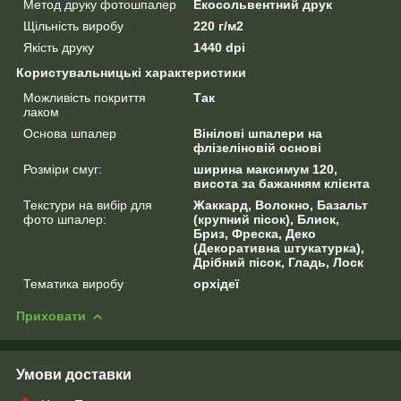
Метод друку фотошпалер
Екосольвентний друк
Щільність виробу
220 г/м2
Якість друку
1440 dpi
Користувальницькі характеристики
Можливість покриття
Так
лаком
Основа шпалер
Вінілові шпалери на
флізеліновій основі
Розміри смуг:
ширина максимум 120,
висота за бажанням клієнта
Текстури на вибір для
Жаккард, Волокно, Базальт
фото шпалер:
(крупний пісок), Блиск,
Бриз, Фреска, Деко
(Декоративна штукатурка),
Дрібний пісок, Гладь, Лоск
Тематика виробу
орхідеї
Приховати
Умови доставки