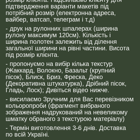
підтвердження варіанти макетів під
потрібний розмір (електронна адреса,
вайбер, ватсап, телеграм і т.д)
- друк на рулонних шпалерах (ширина
рулону максимум 120см). Кількість і
ширина полотен залежить від ділення
загальної ширини на рівні частини. Висота
під розмір клієнта.
- пропонуємо на вибір кілька текстур
(Жаккард, Волокно, Базальт (крупний
пісок), Блиск, Бриз, Фреска, Деко
(Декоративна штукатурка), Дрібний пісок,
Гладь, Лоск); Дивіться відео нижче.
- висилаємо Зручним для Вас перевізником
кольоропроби (фрагмент вибраного
зображення надрукований на невеликому
шматку обраного з текстурою матеріалу)
- Термін виготовлення 3-6 днів. Доставка
по всій Україні.